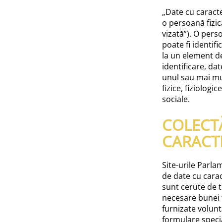
„Date cu caract
o persoană fizic
vizată”). O pers
poate fi identifi
la un element d
identificare, dat
unul sau mai mul
fizice, fiziologi
sociale.
COLECT
CARACT
Site-urile Parl
de date cu carac
sunt cerute de t
necesare bunei f
furnizate volun
formulare specia