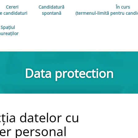
Cereri
Candidatură
În curs
e candidaturi
spontană
(termenul-limită pentru candid
Spațiul
aureaților
Data protection
ția datelor cu
er personal