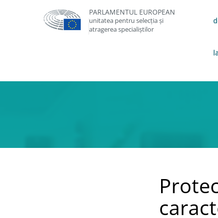
PARLAMENTUL EUROPEAN
unitatea pentru selecția și
d
atragerea specialiștilor
l
Protec
caract