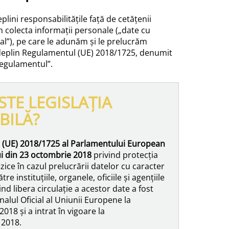
plini responsabilitățile față de cetățenii
 colecta informații personale („date cu
l”), pe care le adunăm și le prelucrăm
eplin Regulamentul (UE) 2018/1725, denumit
regulamentul”.
STE LEGISLAȚIA
BILĂ?
(UE) 2018/1725 al Parlamentului European
lui din 23 octombrie 2018
privind protecția
zice în cazul prelucrării datelor cu caracter
re instituțiile, organele, oficiile și agențiile
ind libera circulație a acestor date a fost
rnalul Oficial al Uniunii Europene la
018 și a intrat în vigoare la
 2018.