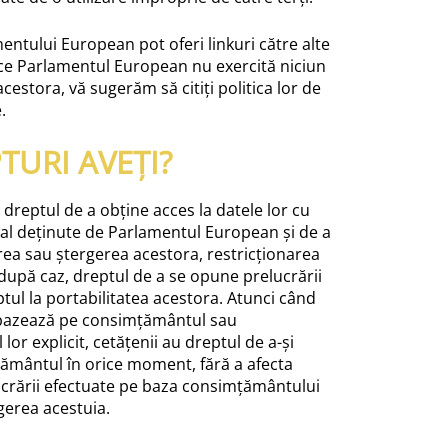
mentului European pot oferi linkuri către alte
ece Parlamentul European nu exercită niciun
cestora, vă sugerăm să citiți politica lor de
.
TURI AVEȚI?
u dreptul de a obține acces la datele lor cu
al deținute de Parlamentul European și de a
carea sau ștergerea acestora, restricționarea
 după caz, dreptul de a se opune prelucrării
tul la portabilitatea acestora. Atunci când
 bazează pe consimțământul sau
or explicit, cetățenii au dreptul de a-și
ământul în orice moment, fără a afecta
lucrării efectuate pe baza consimțământului
gerea acestuia.