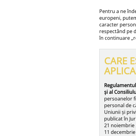
Pentru a ne înde
europeni, putem
caracter persona
respectând pe d
în continuare „
CARE E
APLICA
Regulamentul 
și al Consiliu
persoanelor fi
personal de căt
Uniunii și priv
publicat în Ju
21 noiembrie 2
11 decembrie