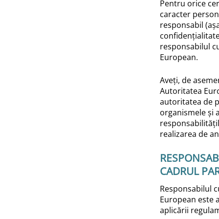
Pentru orice cer
caracter persona
responsabil (așa
confidențialitate
responsabilul c
European.
Aveți, de aseme
Autoritatea Eur
autoritatea de p
organismele și 
responsabilitățil
realizarea de a
RESPONSABI
CADRUL PA
Responsabilul c
European este a
aplicării regulam