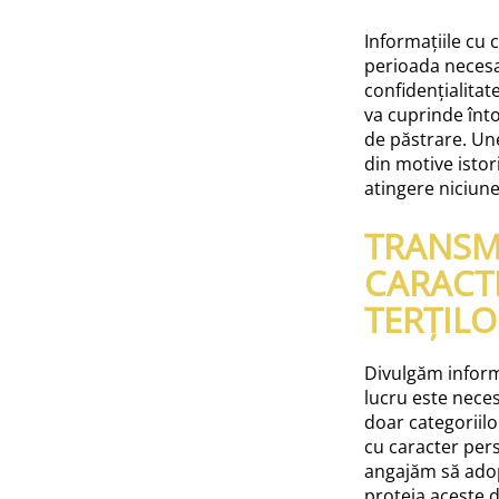
Informațiile cu
perioada necesar
confidențialitat
va cuprinde înt
de păstrare. Une
din motive istor
atingere niciune
TRANSM
CARACT
TERȚILO
Divulgăm informa
lucru este neces
doar categoriilo
cu caracter pers
angajăm să adop
proteja aceste d