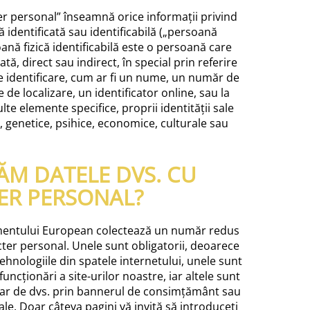
er personal” înseamnă orice informații privind
ă identificată sau identificabilă („persoană
oană fizică identificabilă este o persoană care
cată, direct sau indirect, în special prin referire
e identificare, cum ar fi un nume, un număr de
e de localizare, un identificator online, sau la
te elemente specifice, proprii identității sale
ce, genetice, psihice, economice, culturale sau
ĂM DATELE DVS. CU
ER PERSONAL?
amentului European colectează un număr redus
ter personal. Unele sunt obligatorii, deoarece
ehnologiile din spatele internetului, unele sunt
uncționări a site-urilor noastre, iar altele sunt
tar de dvs. prin bannerul de consimțământ sau
le. Doar câteva pagini vă invită să introduceți