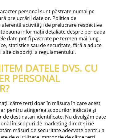
 caracter personal sunt păstrate numai pe
ă prelucrării datelor. Politica de
e aferentă activității de prelucrare respective
otdeauna informații detaliate despre perioada
le date pot fi păstrate pe termen mai lung,
ice, statistice sau de securitate, fără a aduce
i alte dispoziții a regulamentului.
ITEM DATELE DVS. CU
ER PERSONAL
R?
ții către terți doar în măsura în care acest
ar pentru atingerea scopurilor indicate și
r de destinatari identificate. Nu divulgăm date
onal în scopuri de marketing direct și ne
tăm măsuri de securitate adecvate pentru a
ate de o utilizare improprie de către terți.