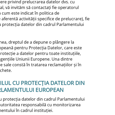
ere privind prelucrarea datelor dvs. cu
l, vă invităm să contactați fie operatorul
 cum este indicat în politica de
 aferentă activității specifice de prelucrare), fie
u protecția datelor din cadrul Parlamentului
nea, dreptul de a depune o plângere la
opeană pentru Protecția Datelor, care este
rotecție a datelor pentru toate instituțiile,
agențiile Uniunii Europene. Una dintre
e sale constă în tratarea reclamațiilor și în
nchete.
LUL CU PROTECȚIA DATELOR DIN
RLAMENTULUI EUROPEAN
u protecția datelor din cadrul Parlamentului
utoritatea responsabilă cu monitorizarea
entului în cadrul instituției.