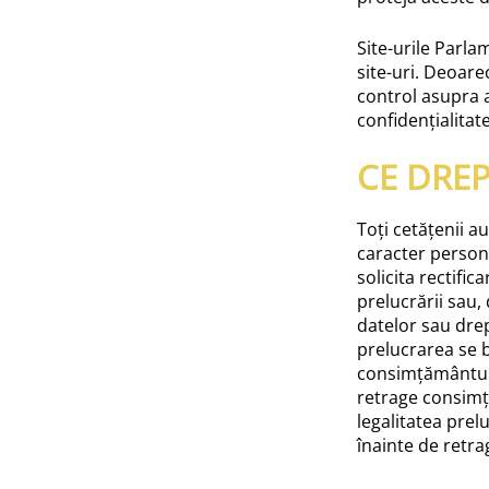
Site-urile Parla
site-uri. Deoar
control asupra a
confidențialitate
CE DREP
Toți cetățenii a
caracter person
solicita rectifi
prelucrării sau,
datelor sau drep
prelucrarea se
consimțământul l
retrage consimț
legalitatea pre
înainte de retra