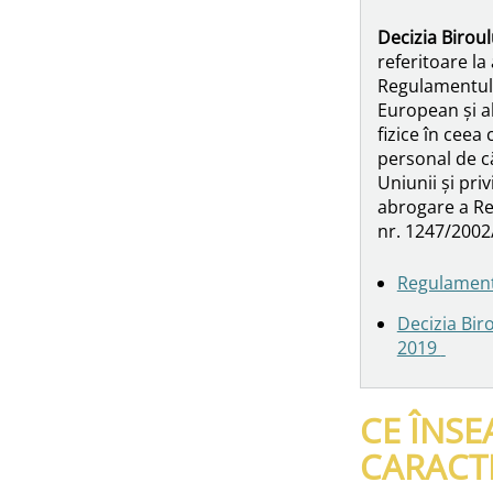
Decizia Birou
referitoare l
Regulamentulu
European și al
fizice în ceea
personal de căt
Uniunii și priv
abrogare a Reg
nr. 1247/2002
Regulament
Decizia Bir
2019
CE ÎNS
CARACT