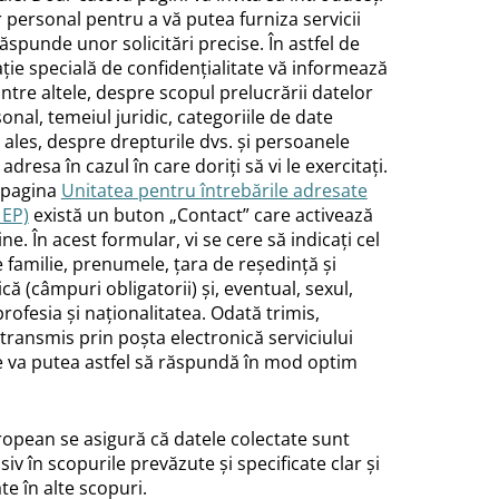
 personal pentru a vă putea furniza servicii
răspunde unor solicitări precise. În astfel de
ație specială de confidențialitate vă informează
ntre altele, despre scopul prelucrării datelor
onal, temeiul juridic, categoriile de date
i ales, despre drepturile dvs. și persoanele
adresa în cazul în care doriți să vi le exercitați.
 pagina
Unitatea pentru întrebările adresate
 EP)
există un buton „Contact” care activează
e. În acest formular, vi se cere să indicați cel
familie, prenumele, țara de reședință și
că (câmpuri obligatorii) și, eventual, sexul,
profesia și naționalitatea. Odată trimis,
transmis prin poșta electronică serviciului
 va putea astfel să răspundă în mod optim
opean se asigură că datele colectate sunt
iv în scopurile prevăzute și specificate clar și
te în alte scopuri.