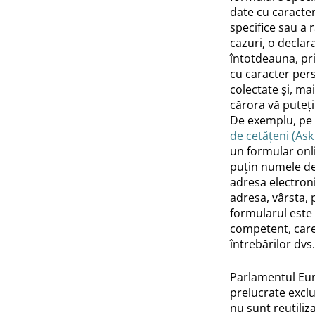
date cu caracter
specifice sau a 
cazuri, o declar
întotdeauna, pri
cu caracter pers
colectate și, ma
cărora vă puteți 
De exemplu, pe
de cetățeni (Ask
un formular onlin
puțin numele de 
adresa electroni
adresa, vârsta, 
formularul este 
competent, care
întrebărilor dvs.
Parlamentul Eur
prelucrate exclus
nu sunt reutiliza