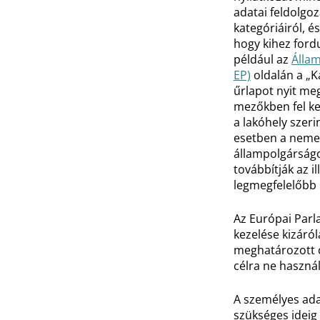
adatai feldolgoz
kategóriáiról, é
hogy kihez fordu
például az
Állam
EP)
oldalán a „K
űrlapot nyit me
mezőkben fel kel
a lakóhely szeri
esetben a nemet,
állampolgárságo
továbbítják az i
legmegfelelőbb 
Az Európai Parl
kezelése kizáró
meghatározott c
célra ne használj
A személyes ada
szükséges ideig