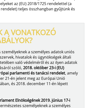
elyeket az (EU) 2018/1725 rendelettel (a
 rendelet) teljes összhangban gyűjtünk és
K A VONATKOZÓ
ABÁLYOK?
s személyeknek a személyes adatok uniós
szervek, hivatalok és ügynökségek általi
ntetében való védelméről és az ilyen adatok
sáról szóló,
2018. október 23-i (EU)
ópai parlamenti és tanácsi rendelet
, amely
r 21-én jelent meg az Európai Unió
jában, és 2018. december 11-én lépett
rlament Elnökségének 2019. június 17-i
természetes személyeknek a személyes