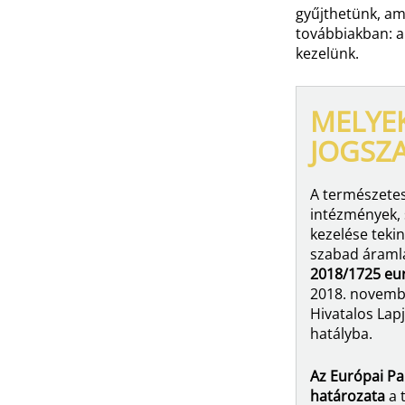
gyűjthetünk, am
továbbiakban: a
kezelünk.
MELYE
JOGSZ
A természete
intézmények, 
kezelése teki
szabad áramlá
2018/1725 eur
2018. novembe
Hivatalos Lap
hatályba.
Az Európai Pa
határozata
a 