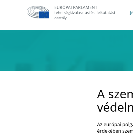
EURÓPAI PARLAMENT
tehetségkiválasztási és -felkutatási
J
osztály
A sze
védel
Az európai polgá
érdekében szemé