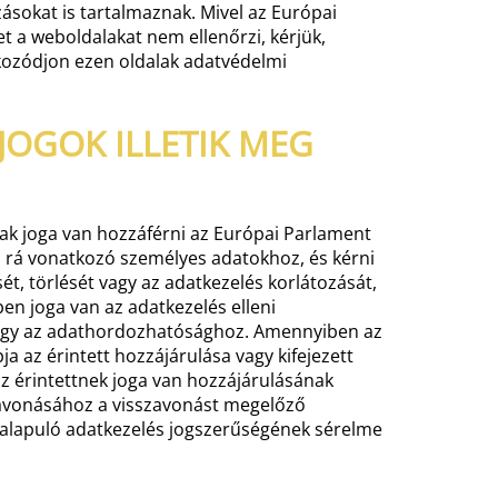
ásokat is tartalmaznak. Mivel az Európai
t a weboldalakat nem ellenőrzi, kérjük,
kozódjon ezen oldalak adatvédelmi
JOGOK ILLETIK MEG
k joga van hozzáférni az Európai Parlament
, rá vonatkozó személyes adatokhoz, és kérni
ét, törlését vagy az adatkezelés korlátozását,
en joga van az adatkezelés elleni
vagy az adathordozhatósághoz. Amennyiben az
ja az érintett hozzájárulása vagy kifejezett
az érintettnek joga van hozzájárulásának
avonásához a visszavonást megelőző
alapuló adatkezelés jogszerűségének sérelme