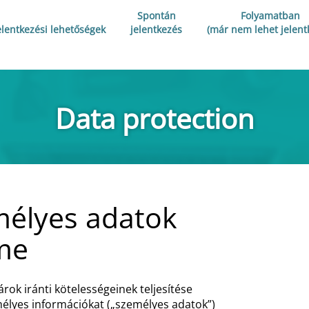
Spontán
Folyamatban
elentkezési lehetőségek
jelentkezés
(már nem lehet jelent
Data protection
mélyes adatok
me
rok iránti kötelességeinek teljesítése
lyes információkat („személyes adatok”)