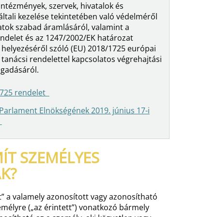
intézmények, szervek, hivatalok és
ltali kezelése tekintetében való védelméről
datok szabad áramlásáról, valamint a
ndelet és az 1247/2002/EK határozat
l helyezéséről szóló (EU) 2018/1725 európai
 tanácsi rendelettel kapcsolatos végrehajtási
ogadásáról.
1725 rendelet
Parlament Elnökségének 2019. június 17-i
ÍT SZEMÉLYES
K?
” a valamely azonosított vagy azonosítható
mélyre („az érintett”) vonatkozó bármely