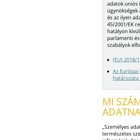
adatok uniós 
ügynökségek á
és az ilyen a
45/2001/EK re
hatályon kívü
parlamenti és
szabályok elf
(EU) 2018/
Az Európai 
határozata
MI SZÁM
ADATNA
„Személyes adat
természetes sze