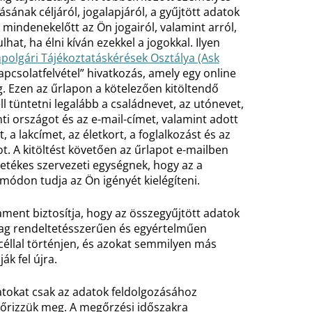
ásának céljáról, jogalapjáról, a gyűjtött adatok
s mindenekelőtt az Ön jogairól, valamint arról,
lhat, ha élni kíván ezekkel a jogokkal. Ilyen
polgári Tájékoztatáskérések Osztálya (Ask
apcsolatfelvétel” hivatkozás, amely egy online
g. Ezen az űrlapon a kötelezően kitöltendő
l tüntetni legalább a családnevet, az utónevet,
nti országot és az e-mail-címet, valamint adott
 a lakcímet, az életkort, a foglalkozást és az
t. A kitöltést követően az űrlapot e-mailben
lletékes szervezeti egységnek, hogy az a
módon tudja az Ön igényét kielégíteni.
ament biztosítja, hogy az összegyűjtött adatok
lag rendeltetésszerűen és egyértelműen
éllal történjen, és azokat semmilyen más
ák fel újra.
tokat csak az adatok feldolgozásához
 őrizzük meg. A megőrzési időszakra