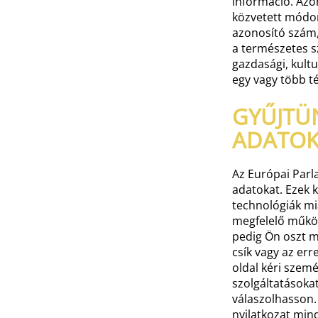
információ. Azo
közvetett módon
azonosító szám,
a természetes sze
gazdasági, kult
egy vagy több t
GYŰJTÜ
ADATOK
Az Európai Parl
adatokat. Ezek k
technológiák mi
megfelelő műkö
pedig Ön oszt m
csík vagy az err
oldal kéri szemé
szolgáltatásoka
válaszolhasson.
nyilatkozat min