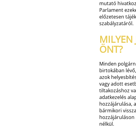
mutató hivatkoz
Parlament ezeke
előzetesen tájé
szabályzatáról.
MILYEN 
ÖNT?
Minden polgárna
birtokában lévő
azok helyesbítés
vagy adott esetb
tiltakozáshoz 
adatkezelés alap
hozzájárulása, 
bármikori vissz
hozzájáruláson 
nélkül.