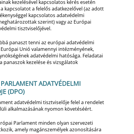
inak kezelésével kapcsolatos kérés esetén
l a kapcsolatot a felelős adatkezelővel (az adott
vékenységgel kapcsolatos adatvédelmi
eghatározottak szerint) vagy az Európai
delmi tisztviselőjével.
ábbá panaszt tenni az európai adatvédelmi
az Európai Unió valamennyi intézményének,
ynökségének adatvédelmi hatósága. Feladatai
 a panaszok kezelése és vizsgálatok
I PARLAMENT ADATVÉDELMI
JE (DPO)
ment adatvédelmi tisztviselője felel a rendelet
lüli alkalmazásának nyomon követéséért.
urópai Parlament minden olyan szervezeti
tkozik, amely magánszemélyek azonosítására