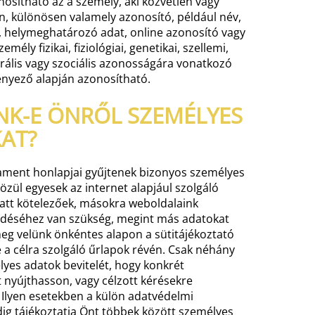
nosítható az a személy, aki közvetlen vagy
, különösen valamely azonosító, például név,
 helymeghatározó adat, online azonosító vagy
mély fizikai, fiziológiai, genetikai, szellemi,
urális vagy szociális azonosságára vonatkozó
ényező alapján azonosítható.
NK-E ÖNRŐL SZEMÉLYES
AT?
ament honlapjai gyűjtenek bizonyos személyes
özül egyesek az internet alapjául szolgáló
att kötelezőek, másokra weboldalaink
déséhez van szükség, megint más adatokat
eg velünk önkéntes alapon a sütitájékoztató
e a célra szolgáló űrlapok révén. Csak néhány
lyes adatok bevitelét, hogy konkrét
t nyújthasson, vagy célzott kérésekre
 Ilyen esetekben a külön adatvédelmi
dig tájékoztatja Önt többek között személyes