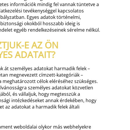
etes információk mindig fel vannak tüntetve a
atkezelési tevékenységgel kapcsolatos
bályzatban. Egyes adatok történelmi,
y biztonsági okokból hosszabb ideig is
endelet egyéb rendelkezéseinek sérelme nélkül.
TJUK-E AZ ÖN
ES ADATAIT?
k át személyes adatokat harmadik felek –
étan megnevezett címzett-kategóriák –
a meghatározott célok eléréséhez szükséges.
lvánosságra személyes adatokat közvetlen
jából, és vállaljuk, hogy megtesszük a
nsági intézkedéseket annak érdekében, hogy
t az adatokat a harmadik felek általi
ament weboldalai olykor más webhelyekre