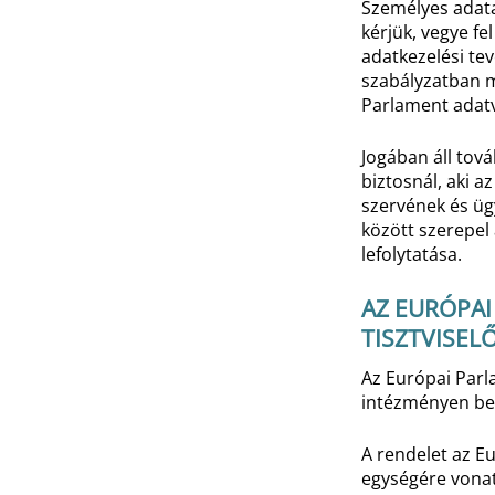
Személyes adata
kérjük, vegye fe
adatkezelési te
szabályzatban m
Parlament adatvé
Jogában áll tov
biztosnál, aki 
szervének és üg
között szerepel
lefolytatása.
AZ EURÓPA
TISZTVISELŐ
Az Európai Parla
intézményen be
A rendelet az E
egységére vona