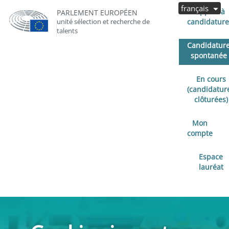
français
Appels à
PARLEMENT EUROPÉEN
unité sélection et recherche de
candidature
talents
Candidatur
spontanée
En cours
(candidatur
clôturées)
Mon
compte
Espace
lauréat