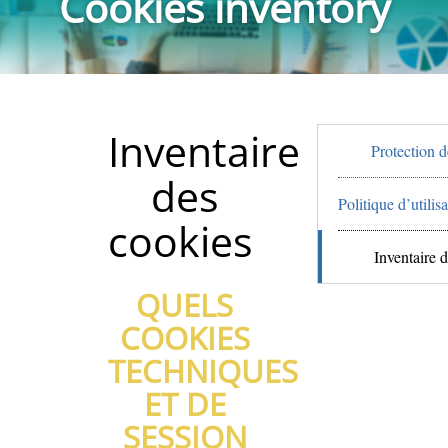
Cookies inventory
Inventaire
Protection 
des
Politique d’utilis
cookies
Inventaire 
QUELS
COOKIES
TECHNIQUES
ET DE
SESSION