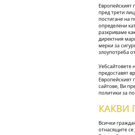
Европейският 
пред трети лиц
постигане на п
определени кат
разкриваме как
директния мар
мерки за сигур
злоупотреба от
Уебсайтовете 
предоставят вр
Европейският 
сайтове, Ви пр
политики за по
КАКВИ 
Всички граждан
отнасящите се 