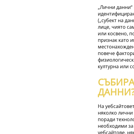
„Лични данни“ 
идентифициран
(„субект на да
лице, чиято са
или косвено, 
признак като и
местонахожден
повече фактори
физиологическа
културна или с
СЪБИР
ДАННИ
На уебсайтове
няколко лични 
поради техноло
необходими за
уебсайтове, ня