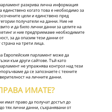
парламент разкрива лична информация
а единствено когато това е необходимо за
осочените цели и единствено пред
егории получатели на данни. Ние не
вито и да било лични данни за целите на
кетинг и ние предприемаме необходимите
ност, за да опазим тези данни от
 страна на трети лица.
на Европейския парламент може да
ъзки към други сайтове. Тъй като
парламент не упражнява контрол над тези
епоръчваме да се запознаете с техните
верителност на личните данни.
ПРАВА ИМАТЕ?
и имат право да получат достъп до
до тях лични данни, съхранявани от