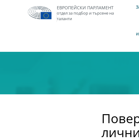
З
ЕВРОПЕЙСКИ ПАРЛАМЕНТ
отдел за подбор и търсене на
таланти
и
Повер
лични