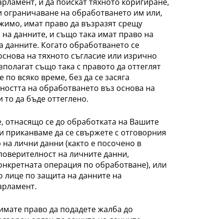
рламент, и да поискат тяхното коригиране,
и ограничаване на обработването им или,
жимо, имат право да възразят срещу
на данните, и също така имат право на
 данните. Когато обработването се
основа на тяхното съгласие или изрично
азполагат също така с правото да оттеглят
 по всяко време, без да се засяга
ността на обработването въз основа на
и то да бъде оттеглено.
е, отнасящо се до обработката на Вашите
и приканваме да се свържете с отговорния
на лични данни (както е посочено в
поверителност на личните данни,
онкретната операция по обработване), или
 лице по защита на данните на
арламент.
имате право да подадете жалба до