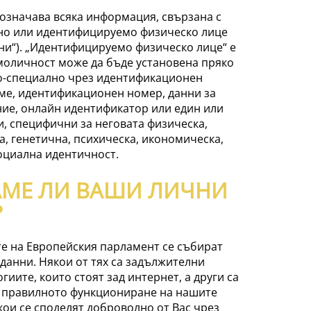
означава всяка информация, свързана с
о или идентифицируемо физическо лице
нни“). „Идентифицируемо физическо лице“ е
моличност може да бъде установена пряко
по-специално чрез идентификационен
ме, идентификационен номер, данни за
ие, онлайн идентификатор или един или
, специфични за неговата физическа,
, генетична, психическа, икономическа,
оциална идентичност.
АМЕ ЛИ ВАШИ ЛИЧНИ
?
те на Европейския парламент се събират
данни. Някои от тях са задължителни
гиите, които стоят зад интернет, а други са
 правилното функциониране на нашите
кои се споделят доброволно от Вас чрез