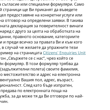
а съгласие или специални формуляри. Само
й страници ще Ви приканят да въведете
цел предоставяне на конкретни услуги или
на отговор на определени заявки. В такива
лната декларация за поверителност винаги
аред с друго за целта на обработката на
данни, правното основание, категориите
 и преди всичко за правата Ви и към кого
, в случай че желаете да упражните тези
апример на страницата
Citizens' Enquiries Unit
он „Свържете се с нас“, чрез който се
н формуляр. В този формуляр трябва да
(задължителни полета) своите фамилия,
о местожителство и адрес на електронна
евентуално Вашия пол, адрес, възраст,
ионалност. След като бъде изпратен,
 предава по електронната поща на
ужба, за да може тя да Ви отговори по най-
чин.