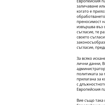
Европейския па
заличаване ил
когато е прило
обработването 
преносимост на
извършва въз 
съгласие, те р
своето съгласие
законосъобраз
съгласие, пред
За всяко искан
лични данни, В
администратор 
политиката за 
прилагана за к
с длъжностното
Европейския п
Вие също така 