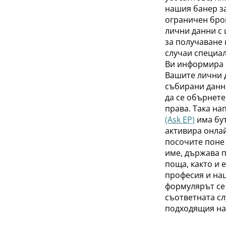
нашия банер з
ограничен бро
лични данни с 
за получаване 
случаи специа
Ви информира н
Вашите лични 
събирани данни
да се обърнете
права. Така н
(Ask EP)
има бут
активира онлай
посочите поне 
име, държава п
поща, както и 
професия и нац
формулярът се
съответната сл
подходящия на