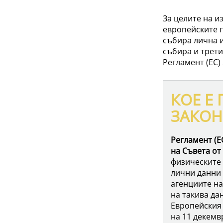
За целите на 
европейските 
събира лична и
събира и трети
Регламент (ЕС)
КОЕ Е
ЗАКОН
Регламент (Е
на Съвета от 
физическите 
лични данни 
агенциите н
на такива да
Европейския 
на 11 декемвр