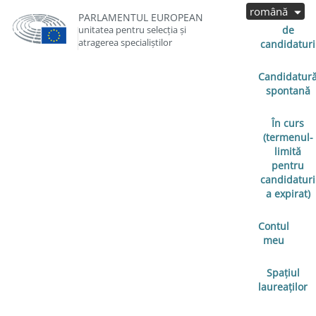
română
Cereri
PARLAMENTUL EUROPEAN
unitatea pentru selecția și
de
atragerea specialiștilor
candidaturi
Candidatur
spontană
În curs
(termenul-
limită
pentru
candidaturi
a expirat)
Contul
meu
Spațiul
laureaților