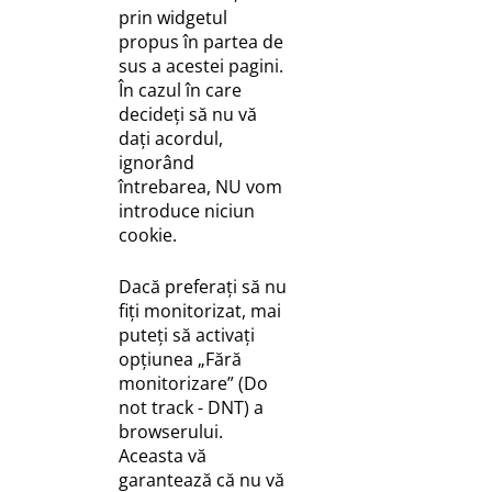
prin widgetul
propus în partea de
sus a acestei pagini.
În cazul în care
decideți să nu vă
dați acordul,
ignorând
întrebarea, NU vom
introduce niciun
cookie.
Dacă preferați să nu
fiți monitorizat, mai
puteți să activați
opțiunea „Fără
monitorizare” (Do
not track - DNT) a
browserului.
Aceasta vă
garantează că nu vă