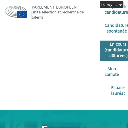
français
Appels à
PARLEMENT EUROPÉEN
unité sélection et recherche de
candidature
talents
Candidatur
spontanée
En cours
(candidatur
clôturées)
Mon
compte
Espace
lauréat