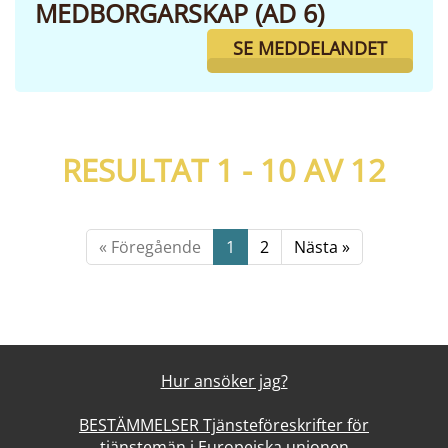
MEDBORGARSKAP (AD 6)
SE MEDDELANDET
RESULTAT 1 - 10 AV
12
« Föregående
1
2
Nästa »
Hur ansöker jag?
BESTÄMMELSER Tjänsteföreskrifter för
tjänstemän i Europeiska unionen