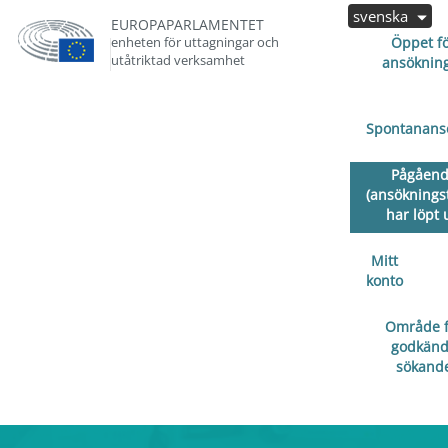
svenska
EUROPAPARLAMENTET
enheten för uttagningar och
Öppet f
utåtriktad verksamhet
ansöknin
Spontanans
Pågåen
(ansöknings
har löpt 
Mitt
konto
Område f
godkän
sökand