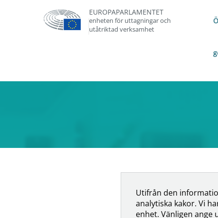
EUROPAPARLAMENTET
enheten för uttagningar och
Ö
utåtriktad verksamhet
g
Utifrån den informatio
analytiska kakor. Vi h
enhet. Vänligen ange ut