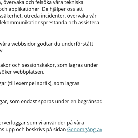
, övervaka och felsöka våra tekniska
och applikationer. De hjälper oss att
tssäkerhet, utreda incidenter, övervaka vår
elekommunikationsprestanda och assistera
våra webbsidor godtar du underförstått
v
 kakor och sessionskakor, som lagras under
esöker webbplatsen,
ngar (till exempel språk), som lagras
ggar, som endast sparas under en begränsad
serverloggar som vi använder på våra
s upp och beskrivs på sidan
Genomgång av