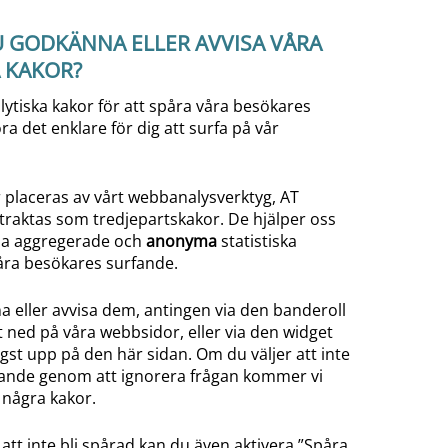
 GODKÄNNA ELLER AVVISA VÅRA
 KAKOR?
lytiska kakor för att spåra våra besökares
a det enklare för dig att surfa på vår
r placeras av vårt webbanalysverktyg, AT
etraktas som tredjepartskakor. De hjälper oss
la aggregerade och
anonyma
statistiska
ra besökares surfande.
 eller avvisa dem, antingen via den banderoll
 ned på våra webbsidor, eller via den widget
gst upp på den här sidan. Om du väljer att inte
ande genom att ignorera frågan kommer vi
 några kakor.
tt inte bli spårad kan du även aktivera ”Spåra