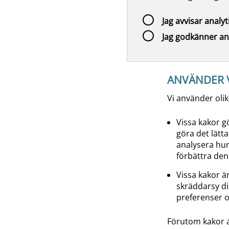
Jag avvisar analy
Jag godkänner an
ANVÄNDER 
Vi använder olika
Vissa kakor gö
göra det lätta
analysera hur
förbättra den
Vissa kakor ä
skräddarsy d
preferenser o
Förutom kakor a