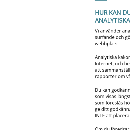
HUR KAN DU
ANALYTISKA
Vi använder ana
surfande och gör
webbplats.
Analytiska kako
Internet, och b
att sammanstäl
rapporter om vå
Du kan godkänna
som visas längst
som föreslås hö
ge ditt godkänn
INTE att placera
Om du föredrar a