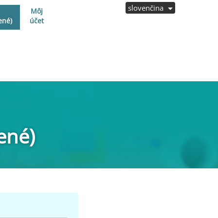
slovenčina
Môj
ené)
účet
ené)