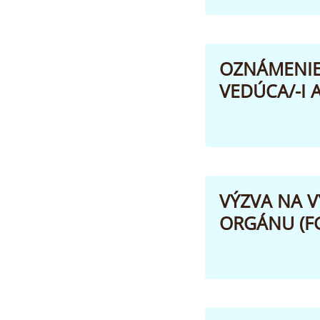
OZNÁMENIE 
VEDÚCA/-I 
VÝZVA NA 
ORGÁNU (FG 