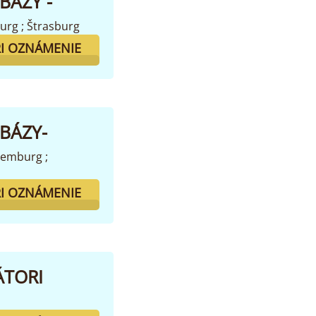
BÁZY -
urg ; Štrasburg
I OZNÁMENIE
BÁZY-
uxemburg ;
I OZNÁMENIE
ÁTORI