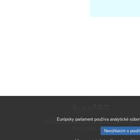
Ako sa prihlásiť?
Európsky parlament používa analytické súbory
PRAVIDLÁ Služobný poriadok úradníkov
Európskej únie
Nesúhlasím s použí