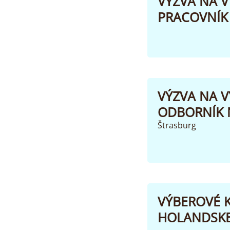
VÝZVA NA V
PRACOVNÍK 
VÝZVA NA V
ODBORNÍK N
Štrasburg
VÝBEROVÉ 
HOLANDSKEJ