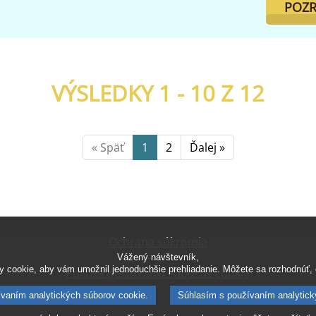
POZR
VÝSLEDKY 1 - 10 Z
12
« Späť
1
2
Ďalej »
Ochrana súkromia
Vážený návštevník,
 cookie, aby vám umožnil jednoduchšie prehliadanie. Môžete sa rozhodnúť, č
Politika používania súborov cookie
vaním analytických súborov cookie.
Súhlasím s používaním analytick