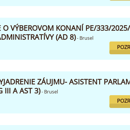
O VÝBEROVOM KONANÍ PE/333/2025/S
ADMINISTRATÍVY (AD 8)
- Brusel
POZR
VYJADRENIE ZÁUJMU- ASISTENT PARL
III A AST 3)
- Brusel
POZR