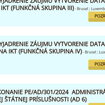
YJADRENIE ZÁUJMU VYTVORENIE DATA
IKT (FUNKČNÁ SKUPINA III)
- Brusel ; Luxemb
POZR
YJADRENIE ZÁUJMU VYTVORENIE DATA
A IKT (FUNKČNÁ SKUPINA IV)
- Brusel ; L
POZR
KONANIE PE/AD/301/2024 ADMINISTR
 ŠTÁTNEJ PRÍSLUŠNOSTI (AD 6)