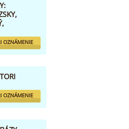
Y:
ZSKY,
,
I OZNÁMENIE
TORI
I OZNÁMENIE