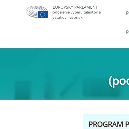
EURÓPSKY PARLAMENT
oddelenie výberu talentov a
p
vzťahov navonok
p
(po
PROGRAM P