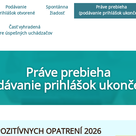
Podávanie
Spontánna
Práve prebieha
rihlášok otvorené
žiadosť
(podávanie prihlášok ukonč
Časť vyhradená
re úspešných uchádzačov
Práve prebieha
dávanie prihlášok ukonč
OZITÍVNYCH OPATRENÍ 2026