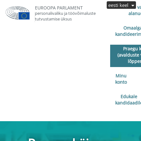
eesti keel
Avalduste v
EUROOPA PARLAMENT
personalivaliku ja töövõimaluste
alanu
tutvustamise üksus
Omaalga
kandideerim
Praegu 
(avalduste 
lõppe
Minu
konto
Edukale
kandidaadil