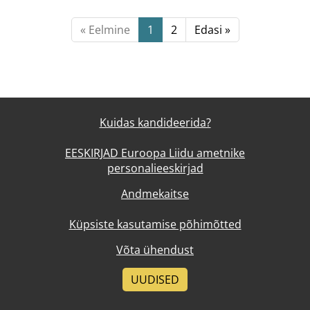
« Eelmine
1
2
Edasi »
Kuidas kandideerida?
EESKIRJAD Euroopa Liidu ametnike
personalieeskirjad
Andmekaitse
Küpsiste kasutamise põhimõtted
Võta ühendust
UUDISED