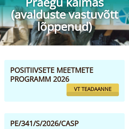
Praegu käimas
(avalduste vastuvõtt
lõppenud)
POSITIIVSETE MEETMETE
PROGRAMM 2026
VT TEADAANNE
PE/341/S/2026/CASP