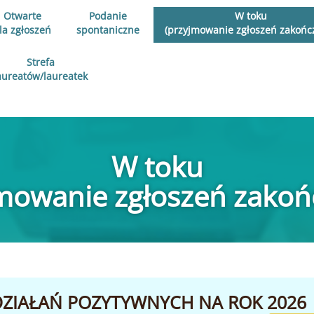
Otwarte
Podanie
W toku
la zgłoszeń
spontaniczne
(przyjmowanie zgłoszeń zakońc
Strefa
aureatów/laureatek
W toku
jmowanie zgłoszeń zakoń
ZIAŁAŃ POZYTYWNYCH NA ROK 2026