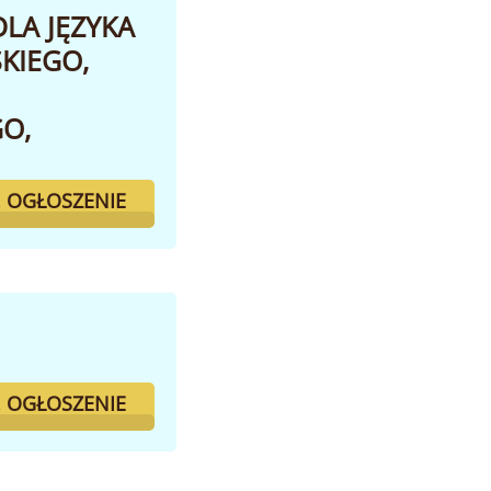
LA JĘZYKA
KIEGO,
O,
. OGŁOSZENIE
. OGŁOSZENIE