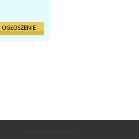
. OGŁOSZENIE
Skontaktuj się z nami