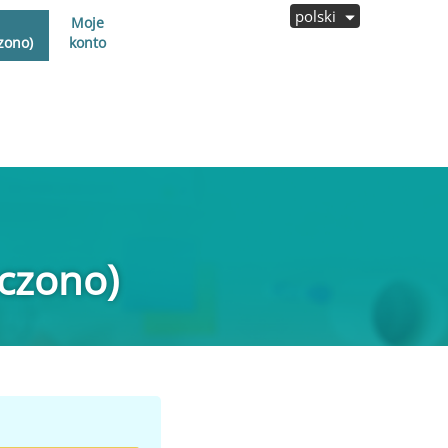
polski
Moje
zono)
konto
czono)