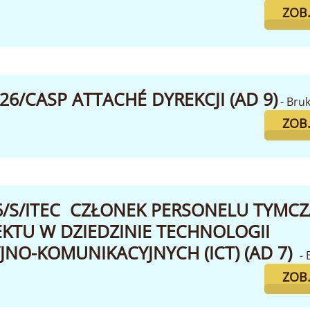
ZOB
026/CASP ATTACHÉ DYREKCJI (AD 9)
- Bru
ZOB
26/S/ITEC CZŁONEK PERSONELU TYM
EKTU W DZIEDZINIE TECHNOLOGII
NO-KOMUNIKACYJNYCH (ICT) (AD 7)
- 
ZOB