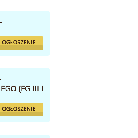
-
. OGŁOSZENIE
-
 (FG III I
. OGŁOSZENIE