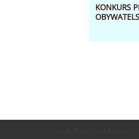
KONKURS P
OBYWATELS
Jak zgłosić swoją kandydaturę?