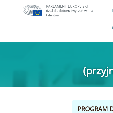
PARLAMENT EUROPEJSKI
dział ds. doboru i wyszukiwania
d
talentów
l
(przy
PROGRAM D