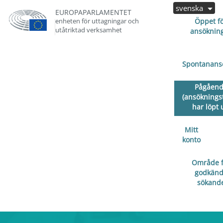
svenska
EUROPAPARLAMENTET
enheten för uttagningar och
Öppet f
utåtriktad verksamhet
ansöknin
Spontanans
Pågåen
(ansöknings
har löpt 
Mitt
konto
Område f
godkän
sökand