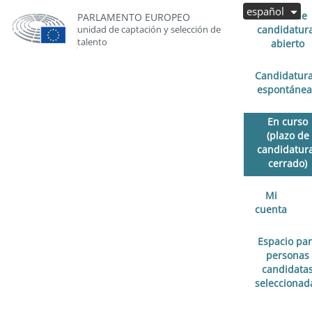
español
Plazo de
PARLAMENTO EUROPEO
unidad de captación y selección de
candidatur
talento
abierto
Candidatur
espontánea
En curso
(plazo de
candidatur
cerrado)
Mi
cuenta
Espacio pa
personas
candidata
seleccionad