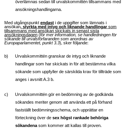
överlämnas sedan till urvalskommittén tillsammans med
ansökningshandlingarna.
Med utgångspunkt
endast
i de uppgifter som lämnats i
ansökan
, styrkta med intyg och liknande handlingar
som
tillsammans med ansökan skickats in senast sista
ansökningsdagen
(
för mer information, se handledningen för
sökande till urvalsförfaranden som anordnas av
Europaparlamentet, punkt 3.3
), sker följande:
b) Urvalskommittén granskar de intyg och liknande
handlingar som har skickats in för att bestämma vilka
sökande som uppfyller de särskilda krav för tillträde som
anges i avsnitt A.3 b.
c) Urvalskommittén gör en bedömning av de godkända
sökandes meriter genom att använda ett på förhand
fastställt bedömningsschema, och upprättar en
förteckning över de
sex högst rankade behöriga
sökandena
som kommer att kallas till proven.