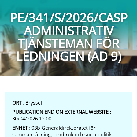
PE/341/S/2026/CASP
ADMINISTRATIV
TJÄNSTEMAN FÖR
LEDNINGEN (AD 9)
ORT :
Bryssel
PUBLICATION END ON EXTERNAL WEBSITE :
30/04/2026 12:00
ENHET :
03b-Generaldirektoratet för
sammanhållning, jordbruk och socialpolitik