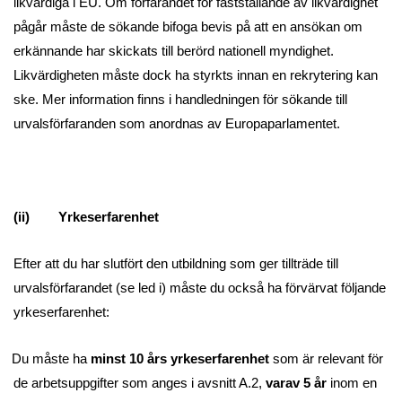
likvärdiga i EU. Om förfarandet för fastställande av likvärdighet
pågår måste de sökande bifoga bevis på att en ansökan om
erkännande har skickats till berörd nationell myndighet.
Likvärdigheten måste dock ha styrkts innan en rekrytering kan
ske. Mer information finns i handledningen för sökande till
urvalsförfaranden som anordnas av Europaparlamentet.
(ii) Yrkeserfarenhet
Efter att du har slutfört den utbildning som ger tillträde till
urvalsförfarandet (se led i) måste du också ha förvärvat följande
yrkeserfarenhet:
Du måste ha
minst 10 års yrkeserfarenhet
som är relevant för
de arbetsuppgifter som anges i avsnitt A.2,
varav 5 år
inom en