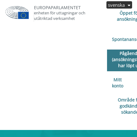
svenska
EUROPAPARLAMENTET
enheten för uttagningar och
Öppet f
utåtriktad verksamhet
ansöknin
Spontanans
Pågåen
(ansöknings
har löpt 
Mitt
konto
Område f
godkän
sökand