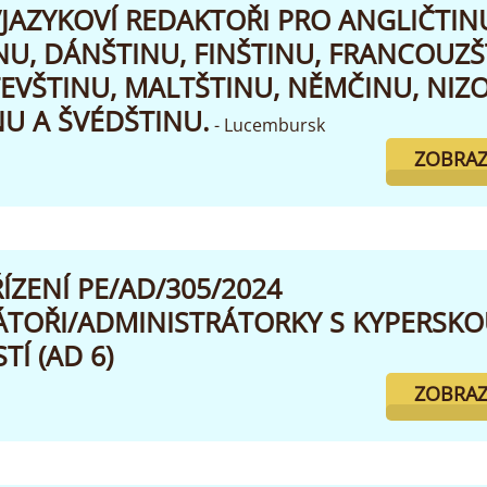
JAZYKOVÍ REDAKTOŘI PRO ANGLIČTIN
U, DÁNŠTINU, FINŠTINU, FRANCOUZŠ
ITEVŠTINU, MALTŠTINU, NĚMČINU, NIZ
U A ŠVÉDŠTINU.
- Lucembursk
ZOBRAZ
ÍZENÍ PE/AD/305/2024
ÁTOŘI/ADMINISTRÁTORKY S KYPERSKO
TÍ (AD 6)
ZOBRAZ