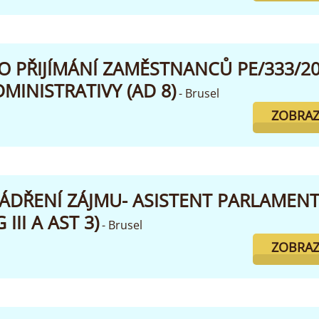
 PŘIJÍMÁNÍ ZAMĚSTNANCŮ PE/333/202
MINISTRATIVY (AD 8)
- Brusel
ZOBRAZ
JÁDŘENÍ ZÁJMU- ASISTENT PARLAMEN
III A AST 3)
- Brusel
ZOBRAZ