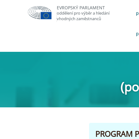
EVROPSKÝ PARLAMENT
oddělení pro výběr a hledání
p
vhodných zaměstnanců
p
(po
PROGRAM P