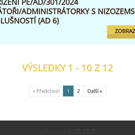
ÍZENÍ PE/AD/301/2024
ÁTOŘI/ADMINISTRÁTORKY S NIZOZEM
SLUŠNOSTÍ (AD 6)
ZOBRAZ
VÝSLEDKY 1 - 10 Z
12
« Předchozí
1
2
Další »
Ochrana osobních údajů