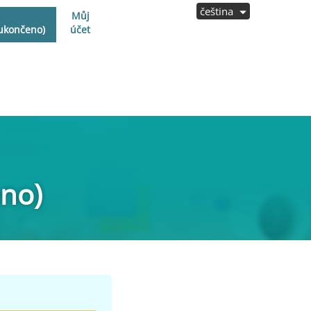
čeština
Můj
 ukončeno)
účet
eno)