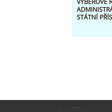
VÝBĚROVÉ Ř
ADMINISTR
STÁTNÍ PŘÍ
Jak se přihlásit?