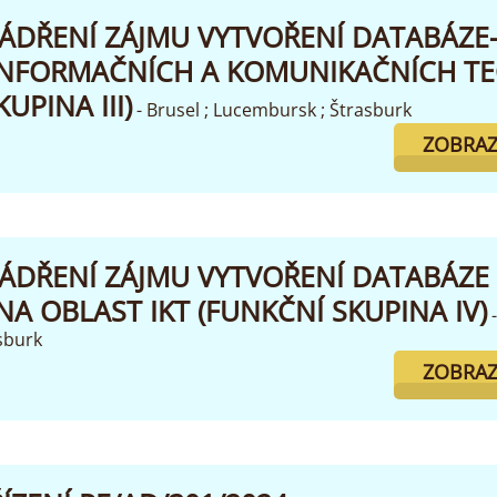
JÁDŘENÍ ZÁJMU VYTVOŘENÍ DATABÁZE
 INFORMAČNÍCH A KOMUNIKAČNÍCH T
UPINA III)
- Brusel ; Lucembursk ; Štrasburk
ZOBRAZ
JÁDŘENÍ ZÁJMU VYTVOŘENÍ DATABÁZE 
A OBLAST IKT (FUNKČNÍ SKUPINA IV)
sburk
ZOBRAZ