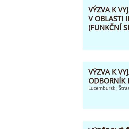
VÝZVA K VY
V OBLASTI
(FUNKČNÍ SK
VÝZVA K VY
ODBORNÍK N
Lucembursk ; Štra