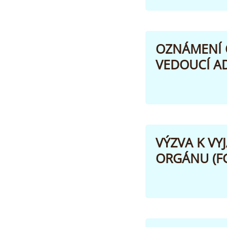
OZNÁMENÍ O
VEDOUCÍ AD
VÝZVA K VY
ORGÁNU (FG 