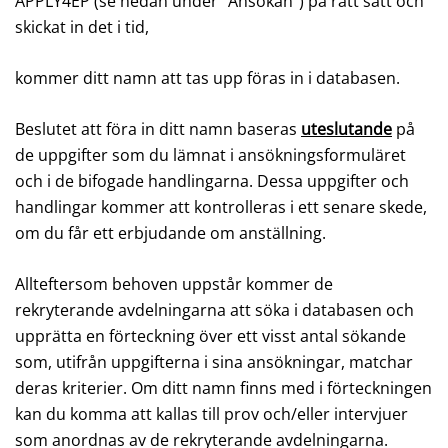
APPLY4EP (se nedan under ”Ansökan”) på rätt sätt och
skickat in det i tid,
kommer ditt namn att tas upp föras in i databasen.
Beslutet att föra in ditt namn baseras
uteslutande
på
de uppgifter som du lämnat i ansökningsformuläret
och i de bifogade handlingarna. Dessa uppgifter och
handlingar kommer att kontrolleras i ett senare skede,
om du får ett erbjudande om anställning.
Allteftersom behoven uppstår kommer de
rekryterande avdelningarna att söka i databasen och
upprätta en förteckning över ett visst antal sökande
som, utifrån uppgifterna i sina ansökningar, matchar
deras kriterier. Om ditt namn finns med i förteckningen
kan du komma att kallas till prov och/eller intervjuer
som anordnas av de rekryterande avdelningarna.