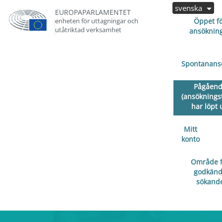
svenska
EUROPAPARLAMENTET
enheten för uttagningar och
Öppet f
utåtriktad verksamhet
ansöknin
Spontanans
Pågåen
(ansöknings
har löpt 
Mitt
konto
Område f
godkän
sökand