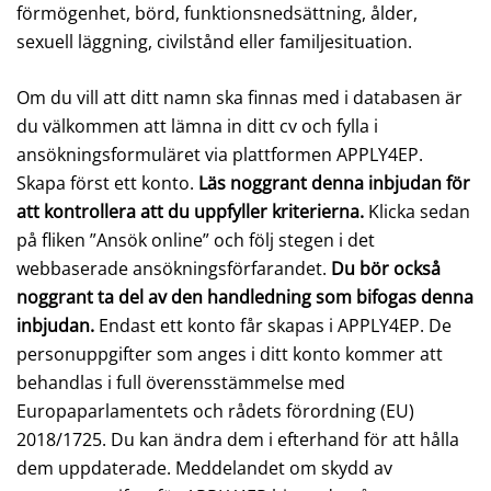
förmögenhet, börd, funktionsnedsättning, ålder,
sexuell läggning, civilstånd eller familjesituation.
Om du vill att ditt namn ska finnas med i databasen är
du välkommen att lämna in ditt cv och fylla i
ansökningsformuläret via plattformen APPLY4EP.
Skapa först ett konto.
Läs noggrant denna inbjudan för
att kontrollera att du uppfyller kriterierna.
Klicka sedan
på fliken ”Ansök online” och följ stegen i det
webbaserade ansökningsförfarandet.
Du bör också
noggrant ta del av den handledning som bifogas denna
inbjudan.
Endast ett konto får skapas i APPLY4EP. De
personuppgifter som anges i ditt konto kommer att
behandlas i full överensstämmelse med
Europaparlamentets och rådets förordning (EU)
2018/1725. Du kan ändra dem i efterhand för att hålla
dem uppdaterade. Meddelandet om skydd av