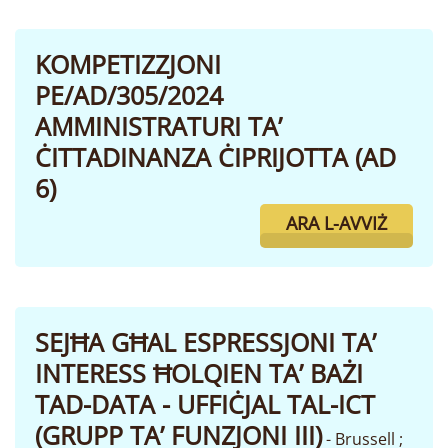
KOMPETIZZJONI
PE/AD/305/2024
AMMINISTRATURI TA’
ĊITTADINANZA ĊIPRIJOTTA (AD
6)
ARA L-AVVIŻ
SEJĦA GĦAL ESPRESSJONI TA’
INTERESS ĦOLQIEN TA’ BAŻI
TAD-DATA - UFFIĊJAL TAL-ICT
(GRUPP TA’ FUNZJONI III)
- Brussell ;