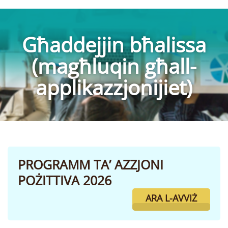
Għaddejjin bħalissa
(magħluqin għall-
applikazzjonijiet)
PROGRAMM TA’ AZZJONI
POŻITTIVA 2026
ARA L-AVVIŻ