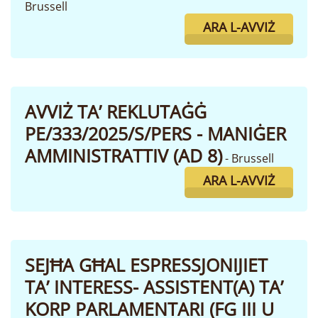
Brussell
ARA L-AVVIŻ
AVVIŻ TA’ REKLUTAĠĠ
PE/333/2025/S/PERS - MANIĠER
AMMINISTRATTIV (AD 8)
- Brussell
ARA L-AVVIŻ
SEJĦA GĦAL ESPRESSJONIJIET
TA’ INTERESS- ASSISTENT(A) TA’
KORP PARLAMENTARI (FG III U