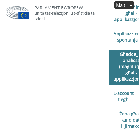
Malti
Miftuħin
PARLAMENT EWROPEW
unità tas-selezzjoni u t-tfittxija ta’
għall-
talenti
applikazzjon
Applikazzjo
spontanja
Għaddejj
bħaliss
(magħluq
għall-
applikazzjoni
L-account
tiegħi
Żona għal
kandidat
li jirnex