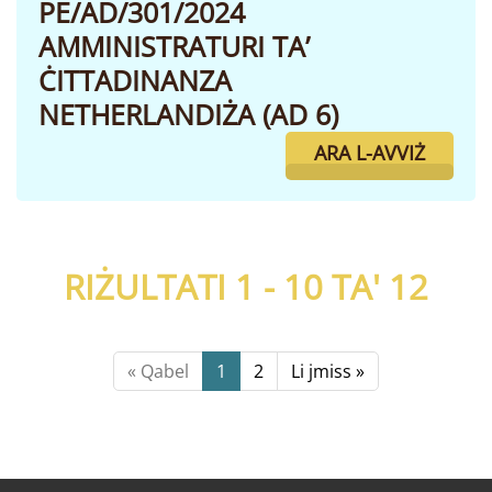
PE/AD/301/2024
AMMINISTRATURI TA’
ĊITTADINANZA
NETHERLANDIŻA (AD 6)
ARA L-AVVIŻ
RIŻULTATI 1 - 10 TA'
12
« Qabel
1
2
Li jmiss »