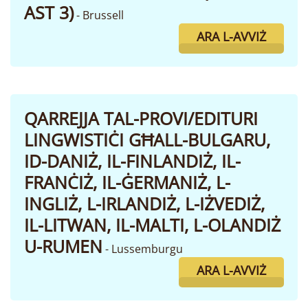
AST 3)
- Brussell
ARA L-AVVIŻ
QARREJJA TAL-PROVI/EDITURI
LINGWISTIĊI GĦALL-BULGARU,
ID-DANIŻ, IL-FINLANDIŻ, IL-
FRANĊIŻ, IL-ĠERMANIŻ, L-
INGLIŻ, L-IRLANDIŻ, L-IŻVEDIŻ,
IL-LITWAN, IL-MALTI, L-OLANDIŻ
U-RUMEN
- Lussemburgu
ARA L-AVVIŻ