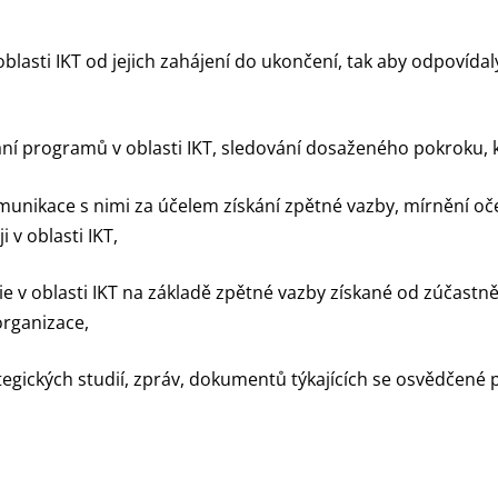
lasti IKT od jejich zahájení do ukončení, tak aby odpovíd
 programů v oblasti IKT, sledování dosaženého pokroku, 
unikace s nimi za účelem získání zpětné vazby, mírnění oč
 v oblasti IKT,
gie v oblasti IKT na základě zpětné vazby získané od zúčastně
organizace,
tegických studií, zpráv, dokumentů týkajících se osvědčené 