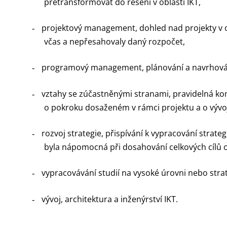
přetransformovat do řešení v oblasti IKT,
projektový management, dohled nad projekty v ob
-
včas a nepřesahovaly daný rozpočet,
programový management, plánování a navrhování
-
vztahy se zúčastněnými stranami, pravidelná kom
-
o pokroku dosaženém v rámci projektu a o vývoji
rozvoj strategie, přispívání k vypracování strate
-
byla nápomocná při dosahování celkových cílů 
vypracovávání studií na vysoké úrovni nebo stra
-
vývoj, architektura a inženýrství IKT.
-