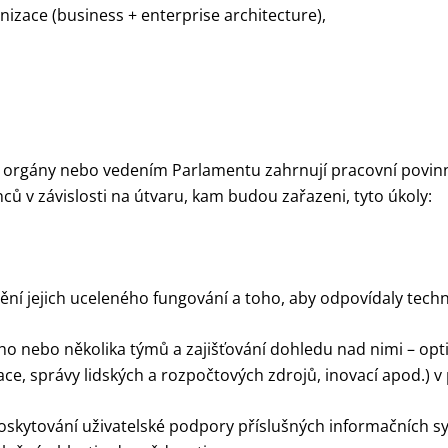
nizace (business + enterprise architecture),
 orgány nebo vedením Parlamentu zahrnují pracovní povinno
v závislosti na útvaru, kam budou zařazeni, tyto úkoly:
ištění jejich uceleného fungování a toho, aby odpovídaly te
ho nebo několika týmů a zajišťování dohledu nad nimi – opt
ace, správy lidských a rozpočtových zdrojů, inovací apod.) v
oskytování uživatelské podpory příslušných informačních sy