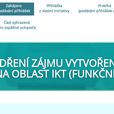
Zahájeno
Přihláška
Probíhá
odávání přihlášek
z vlastní iniciativy
(podávání přihlášek
Část vyhrazená
ro úspěšné uchazeče
ÁDŘENÍ ZÁJMU VYTVOŘEN
 OBLAST IKT (FUNKČNÍ