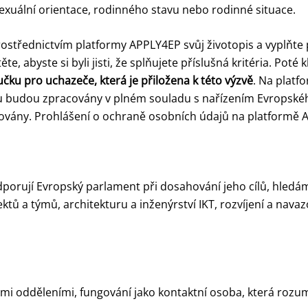
exuální orientace, rodinného stavu nebo rodinné situace.
rostřednictvím platformy APPLY4EP svůj životopis a vyplňte p
e, abyste si byli jisti, že splňujete příslušná kritéria. Poté k
učku pro uchazeče, která je přiložena k této výzvě
. Na platf
u budou zpracovány v plném souladu s nařízením Evropskéh
ovány. Prohlášení o ochraně osobních údajů na platformě AP
odporují Evropský parlament při dosahování jeho cílů, hle
rojektů a týmů, architekturu a inženýrství IKT, rozvíjení a na
ými odděleními, fungování jako kontaktní osoba, která roz