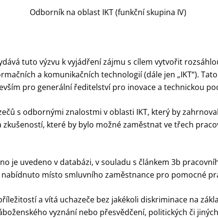
Odborník na oblast IKT (funkční skupina IV)
dává tuto výzvu k vyjádření zájmu s cílem vytvořit rozsáhl
ormačních a komunikačních technologií (dále jen „IKT“). Tat
vším pro generální ředitelství pro inovace a technickou po
čů s odbornými znalostmi v oblasti IKT, který by zahrnoval c
 a zkušeností, které by bylo možné zaměstnat ve třech pra
éno je uvedeno v databázi, v souladu s článkem 3b pracovn
být nabídnuto místo smluvního zaměstnance pro pomocné pr
íležitostí a vítá uchazeče bez jakékoli diskriminace na zák
áboženského vyznání nebo přesvědčení, politických či jinýc