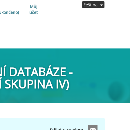
čeština
Můj
 ukončeno)
účet
Í DATABÁZE -
 SKUPINA IV)
Sdílet e-mailem :