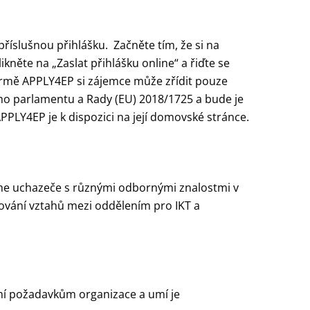
říslušnou přihlášku. Začněte tím, že si na
likněte na „Zaslat přihlášku online“ a řiďte se
ormě APPLY4EP si zájemce může zřídit pouze
o parlamentu a Rady (EU) 2018/1725 a bude je
PLY4EP je k dispozici na její domovské stránce.
dáme uchazeče s různými odbornými znalostmi v
vazování vztahů mezi oddělením pro IKT a
umí požadavkům organizace a umí je