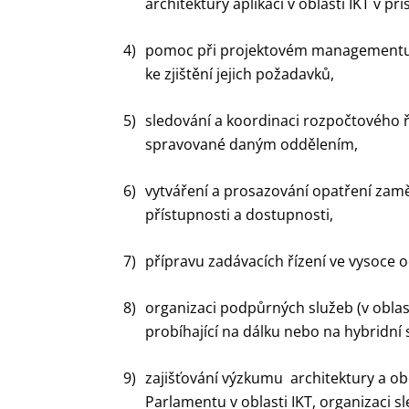
architektury aplikací v oblasti IKT v p
4)
pomoc při projektovém managementu a 
ke zjištění jejich požadavků,
5)
sledování a koordinaci rozpočtového ř
spravované daným oddělením,
6)
vytváření a prosazování opatření zamě
přístupnosti a dostupnosti,
7)
přípravu zadávacích řízení ve vysoce o
8)
organizaci podpůrných služeb (v oblas
probíhající na dálku nebo na hybridní 
9)
zajišťování výzkumu architektury a ob
Parlamentu v oblasti IKT, organizaci s