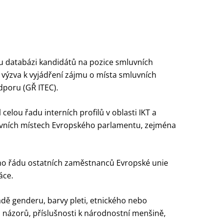
ou databázi kandidátů na pozice smluvních
o výzva k vyjádření zájmu o místa smluvních
dporu (GŘ ITEC).
elou řadu interních profilů v oblasti IKT a
covních místech Evropského parlamentu, zejména
ího řádu ostatních zaměstnanců Evropské unie
áce.
ladě genderu, barvy pleti, etnického nebo
h názorů, příslušnosti k národnostní menšině,