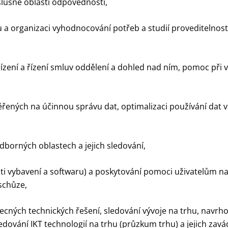
říslušné oblasti odpovědnosti,
organizaci vyhodnocování potřeb a studií proveditelnosti
ízení a řízení smluv oddělení a dohled nad ním, pomoc při 
řených na účinnou správu dat, optimalizaci používání dat v
dborných oblastech a jejich sledování,
ti vybavení a softwaru) a poskytování pomoci uživatelům n
schůze,
ecných technických řešení, sledování vývoje na trhu, navrh
ledování IKT technologií na trhu (průzkum trhu) a jejich za