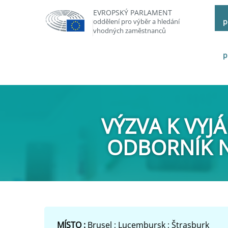
EVROPSKÝ PARLAMENT
oddělení pro výběr a hledání
p
vhodných zaměstnanců
p
VÝZVA K VYJ
ODBORNÍK NA
MÍSTO :
Brusel ; Lucembursk ; Štrasburk