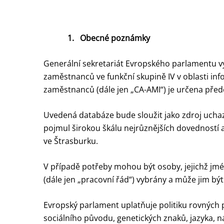
1.
Obecné poznámky
Generální sekretariát Evropského parlamentu vy
zaměstnanců ve funkční skupině IV v oblasti inf
zaměstnanců (dále jen „CA-AMI“) je určena přede
Uvedená databáze bude sloužit jako zdroj uchaze
pojmul širokou škálu nejrůznějších dovedností
ve Štrasburku.
V případě potřeby mohou být osoby, jejichž jm
(dále jen „pracovní řád“) vybrány a může jim 
Evropský parlament uplatňuje politiku rovných př
sociálního původu, genetických znaků, jazyka, n