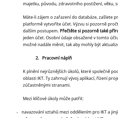
majetku, původu, zdravotního postižení, věku, s
Máte-li zájem o zařazení do databáze, zašlete p
platformě vytvoříte účet. Výzvu si pozorně pročtět
dalším postupem.
Přečtěte si pozorně také přír
jeden účet. Osobní údaje obsažené v tomto účt
možné nadále měnit, tak aby mohly být aktualiz
2.
Pracovní náplň
K plnění nejrůznějších úkolů, které společně p
oblasti IKT. Ty zahrnují vývoj aplikací, řízení p
zúčastněnými stranami.
Mezi klíčové úkoly může patřit:
navazování vztahů mezi oddělením pro IKT a jin
-