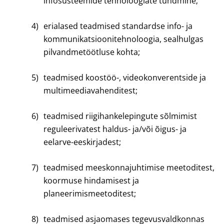
infosüsteemide tehnoloogiate tundmine;
4)
erialased teadmised standardse info- ja
kommunikatsioonitehnoloogia, sealhulgas
pilvandmetöötluse kohta;
5)
teadmised koostöö-, videokonverentside ja
multimeediavahenditest;
6)
teadmised riigihankelepingute sõlmimist
reguleerivatest haldus- ja/või õigus- ja
eelarve-eeskirjadest;
7)
teadmised meeskonnajuhtimise meetoditest,
koormuse hindamisest ja
planeerimismeetoditest;
8)
teadmised asjaomases tegevusvaldkonnas