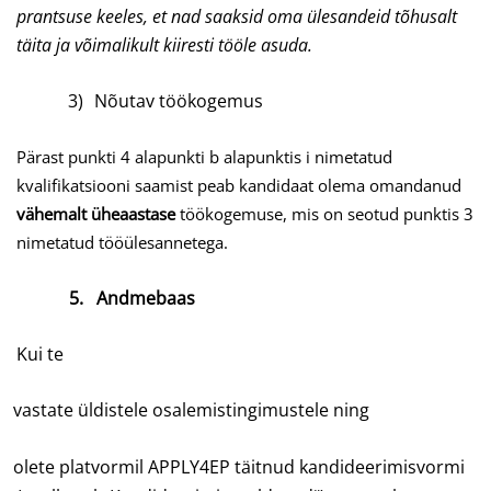
prantsuse keeles, et nad saaksid oma ülesandeid tõhusalt
täita ja võimalikult kiiresti tööle asuda.
3)
Nõutav töökogemus
Pärast punkti 4 alapunkti b alapunktis i nimetatud
kvalifikatsiooni saamist peab kandidaat olema omandanud
vähemalt üheaastase
töökogemuse, mis on seotud punktis 3
nimetatud tööülesannetega.
5.
Andmebaas
Kui te
vastate üldistele osalemistingimustele ning
olete platvormil APPLY4EP täitnud kandideerimisvormi