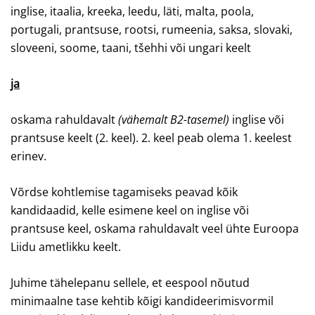
inglise, itaalia, kreeka, leedu, läti, malta, poola,
portugali, prantsuse, rootsi, rumeenia, saksa, slovaki,
sloveeni, soome, taani, tšehhi või ungari keelt
ja
oskama rahuldavalt
(vähemalt B2-tasemel)
inglise või
prantsuse keelt (2. keel). 2. keel peab olema 1. keelest
erinev.
Võrdse kohtlemise tagamiseks peavad kõik
kandidaadid, kelle esimene keel on inglise või
prantsuse keel, oskama rahuldavalt veel ühte Euroopa
Liidu ametlikku keelt.
Juhime tähelepanu sellele, et eespool nõutud
minimaalne tase kehtib kõigi kandideerimisvormil