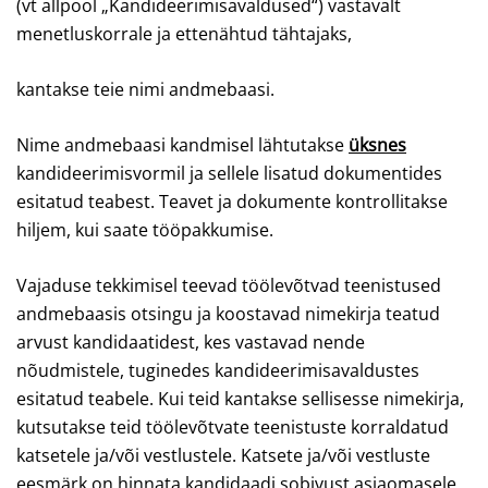
(vt allpool „Kandideerimisavaldused“) vastavalt
menetluskorrale ja ettenähtud tähtajaks,
kantakse teie nimi andmebaasi.
Nime andmebaasi kandmisel lähtutakse
üksnes
kandideerimisvormil ja sellele lisatud dokumentides
esitatud teabest. Teavet ja dokumente kontrollitakse
hiljem, kui saate tööpakkumise.
Vajaduse tekkimisel teevad töölevõtvad teenistused
andmebaasis otsingu ja koostavad nimekirja teatud
arvust kandidaatidest, kes vastavad nende
nõudmistele, tuginedes kandideerimisavaldustes
esitatud teabele. Kui teid kantakse sellisesse nimekirja,
kutsutakse teid töölevõtvate teenistuste korraldatud
katsetele ja/või vestlustele. Katsete ja/või vestluste
eesmärk on hinnata kandidaadi sobivust asjaomasele