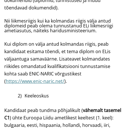
dokumendid (diplomid, tunnistused ja muud
tõendavad dokumendid).
Nii liikmesriigis kui ka kolmandas riigis välja antud
diplomeid peab olema tunnustanud ELi liikmesriigi
ametiasutus, näiteks haridusministeerium.
Kui diplom on välja antud kolmandas riigis, peab
kandidaat esitama tõendi, et tema diplom on ELis
väljaantuga samaväärne. Lisateavet kolmandates
riikides omandatud kvalifikatsiooni tunnustamise
kohta saab ENIC-NARIC võrgustikest
(
https://www.enic-naric.net/
).
2)
Keeleoskus
Kandidaat peab tundma põhjalikult (
vähemalt tasemel
C1
) ühte Euroopa Liidu ametlikest keeltest (1. keel):
bulgaaria, eesti, hispaania, hollandi, horvaadi, iiri,