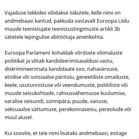
Vajaduse tekkides võidakse isikutele, kelle nimi on
andmebaasi kantud, pakkuda vastavalt Euroopa Liidu
muude teenistujate teenistustingimuste artikli 3b
sätetele lepingulise abitöötaja ametikohta.
Euroopa Parlament kohaldab võrdsete võimaluste
poliitikat ja võtab kandideerimisavaldusi vastu,
diskrimineerimata kandidaate soo, nahavärvuse,
etnilise või sotsiaalse päritolu, geneetiliste omaduste,
keele, usutunnistuse või veendumuste, poliitiliste või
muude seisukohtade, rahvusvähemusse kuulumise,
varalise seisundi, sünnipära, puude, vanuse,
seksuaalse sättumuse, perekonnaseisu, pereolude või
muul alusel.
Kui soovite, et teie nimi lisataks andmebaasi, esitage