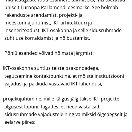
ühiselt Euroopa Parlamendi eesmärke. See hõlmab
rakenduste arendamist, projekti- ja
meeskonnajuhtimist, IKT arhitektuuri ja
inseneriteadust, IKT‑osakonna ja selle sidusrühmade
suhtluse korraldamist ja hõlbustamist.
Põhiülesanded võivad hõlmata järgmist:
IKT-osakonna suhtlus teiste osakondadega,
tegutsemine kontaktpunktina, et mõista institutsiooni
vajadusi ja pakkuda vastavaid IKT-lahendusi;
projektijuhtimine, mille käigus jälgitakse IKT-projekte
algusest lõpuni, tagades, et need vastaksid
sidusrühmade vajadustele ning valmiksid õigeaegselt ja
eelarve piires;