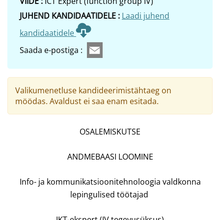
VIIDE :
ICT Expert (function group IV)
JUHEND KANDIDAATIDELE :
Laadi juhend
kandidaatidele
Saada e-postiga :
Valikumenetluse kandideerimistähtaeg on
möödas. Avaldust ei saa enam esitada.
OSALEMISKUTSE
ANDMEBAASI LOOMINE
Info- ja kommunikatsioonitehnoloogia valdkonna
lepingulised töötajad
IKT-ekspert (IV tegevusüksus)