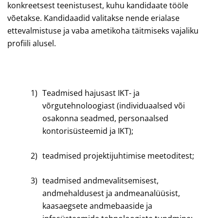
konkreetsest teenistusest, kuhu kandidaate tööle
võetakse. Kandidaadid valitakse nende erialase
ettevalmistuse ja vaba ametikoha täitmiseks vajaliku
profiili alusel.
1)
Teadmised hajusast IKT- ja
võrgutehnoloogiast (individuaalsed või
osakonna seadmed, personaalsed
kontorisüsteemid ja IKT);
2)
teadmised projektijuhtimise meetoditest;
3)
teadmised andmevalitsemisest,
andmehaldusest ja andmeanalüüsist,
kaasaegsete andmebaaside ja