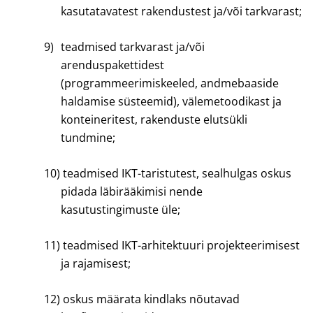
kasutatavatest rakendustest ja/või tarkvarast;
9)
teadmised tarkvarast ja/või
arenduspakettidest
(programmeerimiskeeled, andmebaaside
haldamise süsteemid), välemetoodikast ja
konteineritest, rakenduste elutsükli
tundmine;
10)
teadmised IKT-taristutest, sealhulgas oskus
pidada läbirääkimisi nende
kasutustingimuste üle;
11)
teadmised IKT-arhitektuuri projekteerimisest
ja rajamisest;
12)
oskus määrata kindlaks nõutavad