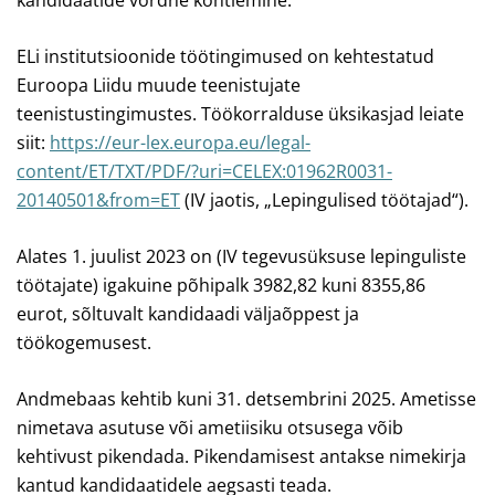
kandidaatide võrdne kohtlemine.
ELi institutsioonide töötingimused on kehtestatud
Euroopa Liidu muude teenistujate
teenistustingimustes. Töökorralduse üksikasjad leiate
siit:
https://eur-lex.europa.eu/legal-
content/ET/TXT/PDF/?uri=CELEX:01962R0031-
20140501&from=ET
(IV jaotis, „Lepingulised töötajad“).
Alates 1. juulist 2023 on (IV tegevusüksuse lepinguliste
töötajate) igakuine põhipalk 3982,82 kuni 8355,86
eurot, sõltuvalt kandidaadi väljaõppest ja
töökogemusest.
Andmebaas kehtib kuni 31. detsembrini 2025.
Ametisse
nimetava asutuse või ametiisiku otsusega võib
kehtivust pikendada. Pikendamisest antakse nimekirja
kantud kandidaatidele aegsasti teada.