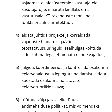
asjaomaste infosüsteemide kasutajatele
kasutajatuge, määrata kindlaks oma
vastutusala IKT-rakenduste tehniline ja
funktsionaalne arhitektuur;
4)
aidata juhtida projekte ja korraldada
vajaduste hindamist ja/või
teostatavusuuringuid, sealhulgas kohtuda
sidusrühmadega, et hinnata nende vajadusi;
5)
jälgida, koordineerida ja kontrollida osakonna
eelarvehaldust ja lepingute haldamist, aidata
koostada osakonna hallatavate
eelarverubriikide kava;
6)
töötada välja ja viia ellu tõhusat
andmehalduse poliitikat, mis võimendaks