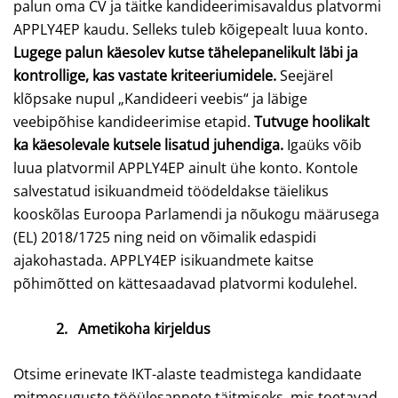
palun oma CV ja täitke kandideerimisavaldus platvormi
APPLY4EP kaudu. Selleks tuleb kõigepealt luua konto.
Lugege palun käesolev kutse tähelepanelikult läbi ja
kontrollige, kas vastate kriteeriumidele.
Seejärel
klõpsake nupul „Kandideeri veebis“ ja läbige
veebipõhise kandideerimise etapid.
Tutvuge hoolikalt
ka käesolevale kutsele lisatud juhendiga.
Igaüks võib
luua platvormil APPLY4EP ainult ühe konto. Kontole
salvestatud isikuandmeid töödeldakse täielikus
kooskõlas Euroopa Parlamendi ja nõukogu määrusega
(EL) 2018/1725 ning neid on võimalik edaspidi
ajakohastada. APPLY4EP isikuandmete kaitse
põhimõtted on kättesaadavad platvormi kodulehel.
2.
Ametikoha kirjeldus
Otsime erinevate IKT-alaste teadmistega kandidaate
mitmesuguste tööülesannete täitmiseks, mis toetavad