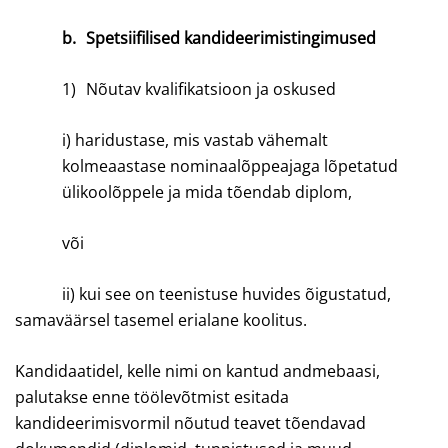
b.
Spetsiifilised kandideerimistingimused
1)
Nõutav kvalifikatsioon ja oskused
i) haridustase, mis vastab vähemalt
kolmeaastase nominaalõppeajaga lõpetatud
ülikoolõppele ja mida tõendab diplom,
või
ii) kui see on teenistuse huvides õigustatud,
samaväärsel tasemel erialane koolitus.
Kandidaatidel, kelle nimi on kantud andmebaasi,
palutakse enne töölevõtmist esitada
kandideerimisvormil nõutud teavet tõendavad