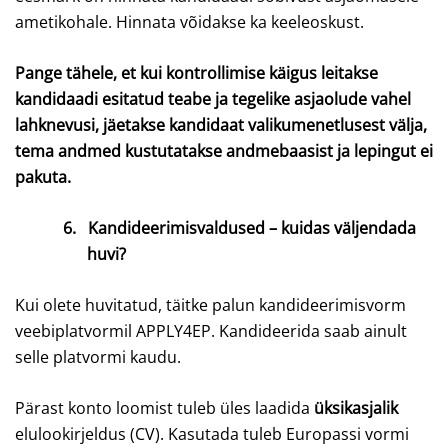
ametikohale. Hinnata võidakse ka keeleoskust.
Pange tähele, et kui kontrollimise käigus leitakse
kandidaadi esitatud teabe ja tegelike asjaolude vahel
lahknevusi, jäetakse kandidaat valikumenetlusest välja,
tema andmed kustutatakse andmebaasist ja lepingut ei
pakuta.
6.
Kandideerimisvaldused – kuidas väljendada
huvi?
Kui olete huvitatud, täitke palun kandideerimisvorm
veebiplatvormil APPLY4EP. Kandideerida saab ainult
selle platvormi kaudu.
Pärast konto loomist tuleb üles laadida
üksikasjalik
elulookirjeldus (CV).
Kasutada tuleb Europassi vormi