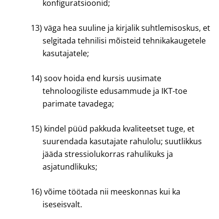
konfiguratsioonid;
13)
väga hea suuline ja kirjalik suhtlemisoskus, et
selgitada tehnilisi mõisteid tehnikakaugetele
kasutajatele;
14)
soov hoida end kursis uusimate
tehnoloogiliste edusammude ja IKT-toe
parimate tavadega;
15)
kindel püüd pakkuda kvaliteetset tuge, et
suurendada kasutajate rahulolu; suutlikkus
jääda stressiolukorras rahulikuks ja
asjatundlikuks;
16)
võime töötada nii meeskonnas kui ka
iseseisvalt.