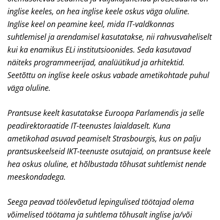
inglise keeles, on hea inglise keele oskus väga oluline.
Inglise keel on peamine keel, mida IT-valdkonnas
suhtlemisel ja arendamisel kasutatakse, nii rahvusvaheliselt
kui ka enamikus ELi institutsioonides. Seda kasutavad
näiteks programmeerijad, analüütikud ja arhitektid.
Seetõttu on inglise keele oskus vabade ametikohtade puhul
väga oluline.
Prantsuse keelt kasutatakse Euroopa Parlamendis ja selle
peadirektoraatide IT-teenustes laialdaselt. Kuna
ametikohad asuvad peamiselt Strasbourgis, kus on palju
prantsuskeelseid IKT-teenuste osutajaid, on prantsuse keele
hea oskus oluline, et hõlbustada tõhusat suhtlemist nende
meeskondadega.
Seega peavad töölevõetud lepingulised töötajad olema
võimelised töötama ja suhtlema tõhusalt inglise ja/või