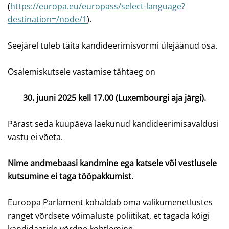
(
https://europa.eu/europass/select-language?
destination=/node/1
).
Seejärel tuleb täita kandideerimisvormi ülejäänud osa.
Osalemiskutsele vastamise tähtaeg on
30. juuni 2025 kell 17.00 (Luxembourgi aja järgi).
Pärast seda kuupäeva laekunud kandideerimisavaldusi
vastu ei võeta.
Nime andmebaasi kandmine ega katsele või vestlusele
kutsumine ei taga tööpakkumist.
Euroopa Parlament kohaldab oma valikumenetlustes
ranget võrdsete võimaluste poliitikat, et tagada kõigi