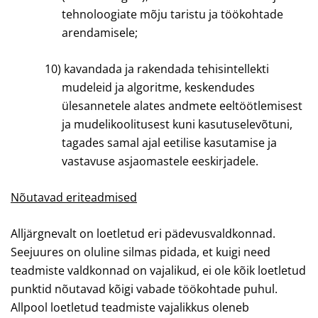
tehnoloogiate mõju taristu ja töökohtade
arendamisele;
10)
kavandada ja rakendada tehisintellekti
mudeleid ja algoritme, keskendudes
ülesannetele alates andmete eeltöötlemisest
ja mudelikoolitusest kuni kasutuselevõtuni,
tagades samal ajal eetilise kasutamise ja
vastavuse asjaomastele eeskirjadele.
Nõutavad eriteadmised
Alljärgnevalt on loetletud eri pädevusvaldkonnad.
Seejuures on oluline silmas pidada, et kuigi need
teadmiste valdkonnad on vajalikud, ei ole kõik loetletud
punktid nõutavad kõigi vabade töökohtade puhul.
Allpool loetletud teadmiste vajalikkus oleneb