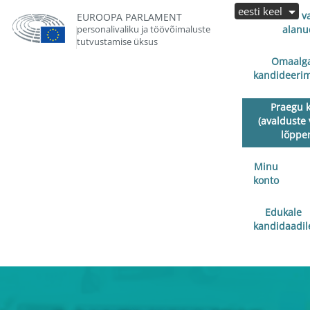
eesti keel
Avalduste v
EUROOPA PARLAMENT
personalivaliku ja töövõimaluste
alanu
tutvustamise üksus
Omaalga
kandideerim
Praegu 
(avalduste 
lõppe
Minu
konto
Edukale
kandidaadil