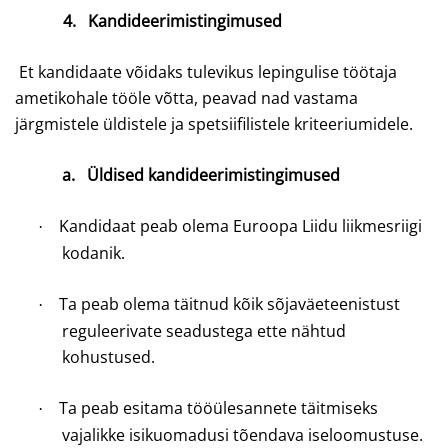
4.
Kandideerimistingimused
Et kandidaate võidaks tulevikus lepingulise töötaja
ametikohale tööle võtta, peavad nad vastama
järgmistele üldistele ja spetsiifilistele kriteeriumidele.
a.
Üldised kandideerimistingimused
Kandidaat peab olema Euroopa Liidu liikmesriigi
·
kodanik.
Ta peab olema täitnud kõik sõjaväeteenistust
·
reguleerivate seadustega ette nähtud
kohustused.
Ta peab esitama tööülesannete täitmiseks
·
vajalikke isikuomadusi tõendava iseloomustuse.