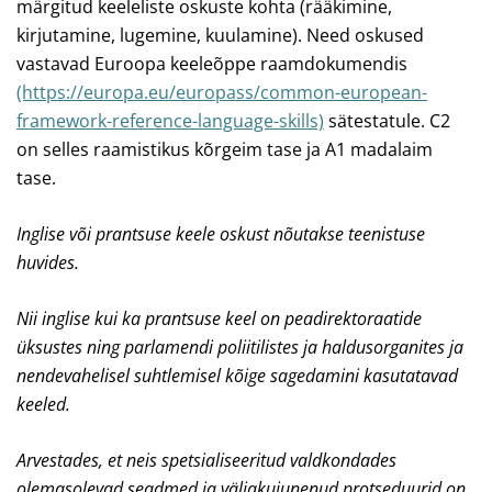
märgitud keeleliste oskuste kohta (rääkimine,
kirjutamine, lugemine, kuulamine). Need oskused
vastavad Euroopa keeleõppe raamdokumendis
(https://europa.eu/europass/common-european-
framework-reference-language-skills)
sätestatule. C2
on selles raamistikus kõrgeim tase ja A1 madalaim
tase.
Inglise või prantsuse keele oskust nõutakse teenistuse
huvides.
Nii inglise kui ka prantsuse keel on peadirektoraatide
üksustes ning parlamendi poliitilistes ja haldusorganites ja
nendevahelisel suhtlemisel kõige sagedamini kasutatavad
keeled.
Arvestades, et neis spetsialiseeritud valdkondades
olemasolevad seadmed ja väljakujunenud protseduurid on