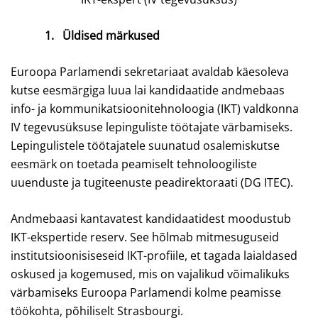
1.
Üldised märkused
Euroopa Parlamendi sekretariaat avaldab käesoleva
kutse eesmärgiga luua lai kandidaatide andmebaas
info- ja kommunikatsioonitehnoloogia (IKT) valdkonna
IV tegevusüksuse lepinguliste töötajate värbamiseks.
Lepingulistele töötajatele suunatud osalemiskutse
eesmärk on toetada peamiselt tehnoloogiliste
uuenduste ja tugiteenuste peadirektoraati (DG ITEC).
Andmebaasi kantavatest kandidaatidest moodustub
IKT-ekspertide reserv. See hõlmab mitmesuguseid
institutsioonisiseseid IKT-profiile, et tagada laialdased
oskused ja kogemused, mis on vajalikud võimalikuks
värbamiseks Euroopa Parlamendi kolme peamisse
töökohta, põhiliselt Strasbourgi.