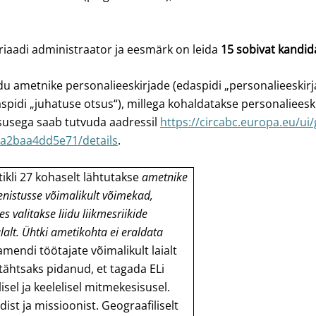
riaadi administraator ja eesmärk on leida
15 sobivat kandid
u ametnike personalieeskirjade (edaspidi „personalieeskirjad
pidi „juhatuse otsus“), millega kohaldatakse personalieeskir
susega saab tutvuda aadressil
https://circabc.europa.eu/u
-a2baa4dd5e71/details
.
ikli 27 kohaselt lähtutakse
ametnike
teenistusse võimalikult võimekad,
 valitakse liidu liikmesriikide
alalt. Ühtki ametikohta ei eraldata
endi töötajate võimalikult laialt
i tähtsaks pidanud, et tagada ELi
lisel ja keelelisel mitmekesisusel.
st ja missioonist. Geograafiliselt