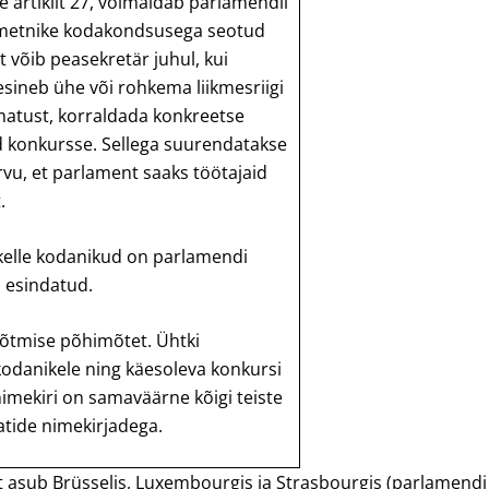
e artiklit 27, võimaldab parlamendil
ametnike kodakondsusega seotud
 võib peasekretär juhul, kui
esineb ühe või rohkema liikmesriigi
matust, korraldada konkreetse
ud konkursse. Sellega suurendatakse
rvu, et parlament saaks töötajaid
.
, kelle kodanikud on parlamendi
m esindatud.
võtmise põhimõtet. Ühtki
 kodanikele ning käesoleva konkursi
imekiri on samaväärne kõigi teiste
tide nimekirjadega.
asub Brüsselis, Luxembourgis ja Strasbourgis (parlamendi