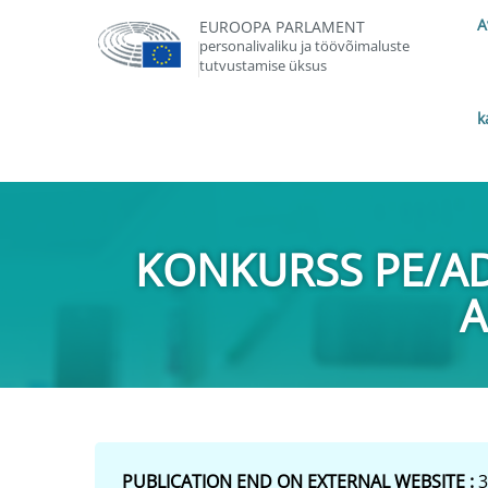
A
EUROOPA PARLAMENT
personalivaliku ja töövõimaluste
tutvustamise üksus
k
KONKURSS PE/A
A
PUBLICATION END ON EXTERNAL WEBSITE :
3