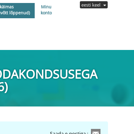
eesti keel
 käimas
Minu
uvõtt lõppenud)
konto
KODAKONDSUSEGA
6)
Saada e-postiga :