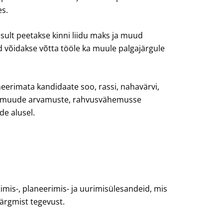
es.
ult peetakse kinni liidu maks ja muud
 võidakse võtta tööle ka muule palgajärgule
eerimata kandidaate soo, rassi, nahavärvi,
e või muude arvamuste, rahvusvähemusse
de alusel.
mis-, planeerimis- ja uurimisülesandeid, mis
järgmist tegevust.