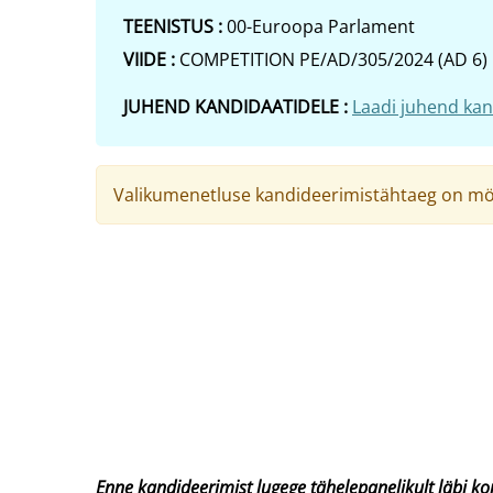
TEENISTUS :
00-Euroopa Parlament
VIIDE :
COMPETITION PE/AD/305/2024 (AD 6)
JUHEND KANDIDAATIDELE :
Laadi juhend kan
Valikumenetluse kandideerimistähtaeg on möö
Enne kandideerimist lugege tähelepanelikult läbi ko