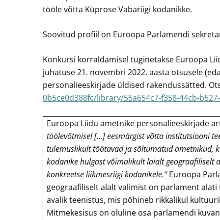
tööle võtta Küprose Vabariigi kodanikke.
Soovitud profiil on Euroopa Parlamendi sekreta
Konkursi korraldamisel tuginetakse Euroopa Liid
juhatuse 21. novembri 2022. aasta otsusele (edas
personalieeskirjade üldised rakendussätted. Ot
0b5ce0d388fc/library/55a654c7-f358-44cb-b527
Euroopa Liidu ametnike personalieeskirjade art
töölevõtmisel [...] eesmärgist võtta institutsiooni 
tulemuslikult töötavad ja sõltumatud ametnikud, kes
kodanike hulgast võimalikult laialt geograafiliselt 
konkreetse liikmesriigi kodanikele.“
Euroopa Parlam
geograafiliselt alalt valimist on parlament alat
avalik teenistus, mis põhineb rikkalikul kultuuri
Mitmekesisus on oluline osa parlamendi kuvandi