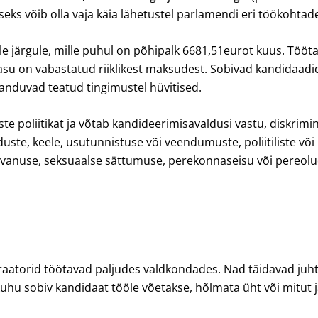
seks võib olla vaja käia lähetustel parlamendi eri töökohtad
järgule, mille puhul on põhipalk 6681,51eurot kuus. Töötas
su on vabastatud riiklikest maksudest. Sobivad kandidaadid
anduvad teatud tingimustel hüvitised.
poliitikat ja võtab kandideerimisavaldusi vastu, diskrimin
omaduste, keele, usutunnistuse või veendumuste, poliitilist
, vanuse, seksuaalse sättumuse, perekonnaseisu või pereolu
atorid töötavad paljudes valdkondades. Nad täidavad juhti
uhu sobiv kandidaat tööle võetakse, hõlmata üht või mitut 