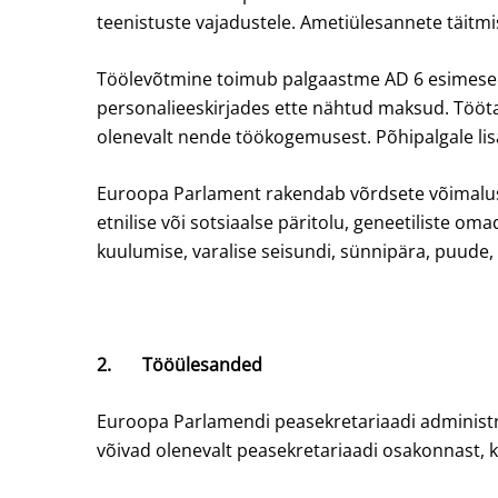
teenistuste vajadustele. Ametiülesannete täitmi
Töölevõtmine toimub palgaastme AD 6 esimesele 
personalieeskirjades ette nähtud maksud. Tööta
olenevalt nende töökogemusest. Põhipalgale lis
Euroopa Parlament rakendab võrdsete võimaluste 
etnilise või sotsiaalse päritolu, geneetiliste 
kuulumise, varalise seisundi, sünnipära, puude
2.
Tööülesanded
Euroopa Parlamendi peasekretariaadi administra
võivad olenevalt peasekretariaadi osakonnast, k