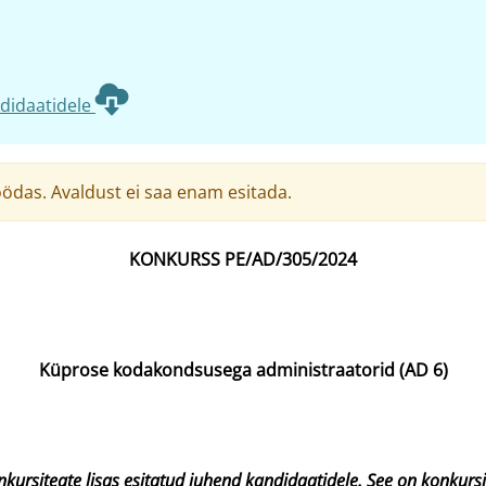
didaatidele
das. Avaldust ei saa enam esitada.
KONKURSS PE/AD/305/2024
Küprose kodakondsusega administraatorid (AD 6)
nkursiteate lisas esitatud juhend kandidaatidele. See on konkurs