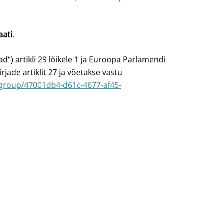
aati
.
“) artikli 29 lõikele 1 ja Euroopa Parlamendi
jade artiklit 27 ja võetakse vastu
i/group/47001db4-d61c-4677-af45-