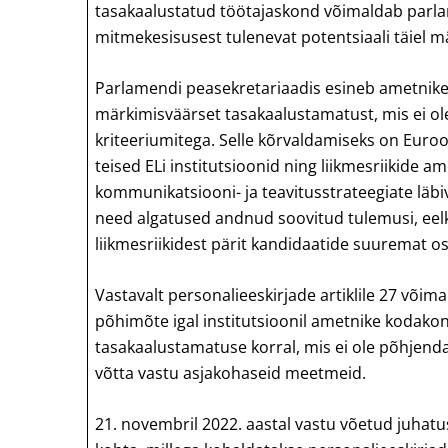
tasakaalustatud töötajaskond võimaldab parla
mitmekesisusest tulenevat potentsiaali täiel m
Parlamendi peasekretariaadis esineb ametnike 
märkimisväärset tasakaalustamatust, mis ei ol
kriteeriumitega. Selle kõrvaldamiseks on Euro
teised ELi institutsioonid ning liikmesriikide
kommunikatsiooni- ja teavitusstrateegiate läbiv
need algatused andnud soovitud tulemusi, eel
liikmesriikidest pärit kandidaatide suuremat o
Vastavalt personalieeskirjade artiklile 27 võim
põhimõte igal institutsioonil ametnike kodak
tasakaalustamatuse korral, mis ei ole põhjenda
võtta vastu asjakohaseid meetmeid.
21. novembril 2022. aastal vastu võetud juhat