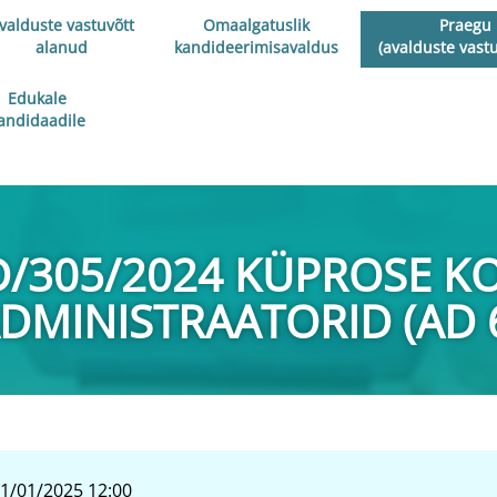
valduste vastuvõtt
Omaalgatuslik
Praegu
alanud
kandideerimisavaldus
(avalduste vast
Edukale
andidaadile
D/305/2024 KÜPROSE 
DMINISTRAATORID (AD 
1/01/2025 12:00