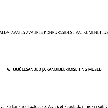
ATAVATES AVALIKES KONKURSSIDES / VALIKUMENETLUST
A. TÖÖÜLESANDED JA KANDIDEERIMISE TINGIMUSED
iku konkursi (palgaaste AD 6), et koostada nimekiri sobiva