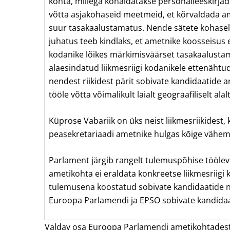
kohta, millega kohaldatakse personalieeskirjad
võtta asjakohaseid meetmeid, et kõrvaldada 
suur tasakaalustamatus. Nende sätete kohaselt
juhatus teeb kindlaks, et ametnike koosseisus 
kodanike lõikes märkimisväärset tasakaalusta
alaesindatud liikmesriigi kodanikele ettenäht
nendest riikidest pärit sobivate kandidaatide a
tööle võtta võimalikult laialt geograafiliselt alalt
Küprose Vabariik on üks neist liikmesriikidest
peasekretariaadi ametnike hulgas kõige vähe
Parlament järgib rangelt tulemuspõhise tööle
ametikohta ei eraldata konkreetse liikmesriigi
tulemusena koostatud sobivate kandidaatide n
Euroopa Parlamendi ja EPSO sobivate kandidaa
Valdav osa Euroopa Parlamendi ametikohtadest 