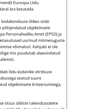
mendil Euroopa Liidu
ääral ära kasutada.
kodakondsuse lõikes siiski
e põhjendatud objektiivsete
opa Personalivaliku Amet (EPSO) ja
 ametiasutused uurinud mitmesuguste
iimise võimalust. Kahjuks ei ole
kõige mis puudutab alaesindatud
salemist.
aldab liidu kodanike võrdsuse
ondsusega seotud suure
tud objektiivsete kriteeriumitega,
use otsus üldiste rakendussätete