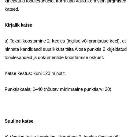
kirjeldatud tööülesandeid, korraldab valikukomisjon järgmised
katsed.
Kirjalik katse
a) Teksti koostamine 2. keeles (inglise või prantsuse keel), et
hinnata kandidaadi suutlikkust täita A osa punktis 2 kirjeldatud
tööülesandeid ja dokumentide koostamise oskust.
Katse kestus: kuni 120 minutit.
Punktiskaala: 0–40 (nõutav minimaalne punktiarv: 20).
Suuline katse