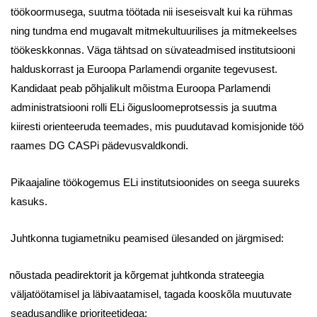
töökoormusega, suutma töötada nii iseseisvalt kui ka rühmas
ning tundma end mugavalt mitmekultuurilises ja mitmekeelses
töökeskkonnas. Väga tähtsad on süvateadmised institutsiooni
halduskorrast ja Euroopa Parlamendi organite tegevusest.
Kandidaat peab põhjalikult mõistma Euroopa Parlamendi
administratsiooni rolli ELi õigusloomeprotsessis ja suutma
kiiresti orienteeruda teemades, mis puudutavad komisjonide töö
raames DG CASPi pädevusvaldkondi.
Pikaajaline töökogemus ELi institutsioonides on seega suureks
kasuks.
Juhtkonna tugiametniku peamised ülesanded on järgmised:
nõustada peadirektorit ja kõrgemat juhtkonda strateegia
väljatöötamisel ja läbivaatamisel, tagada kooskõla muutuvate
seadusandlike prioriteetidega;