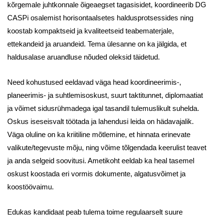
kõrgemale juhtkonnale õigeaegset tagasisidet, koordineerib DG
CASPi osalemist horisontaalsetes haldusprotsessides ning
koostab kompaktseid ja kvaliteetseid teabematerjale,
ettekandeid ja aruandeid. Tema ülesanne on ka jälgida, et
haldusalase aruandluse nõuded oleksid täidetud.
Need kohustused eeldavad väga head koordineerimis-,
planeerimis- ja suhtlemisoskust, suurt taktitunnet, diplomaatiat
ja võimet sidusrühmadega igal tasandil tulemuslikult suhelda.
Oskus iseseisvalt töötada ja lahendusi leida on hädavajalik.
Väga oluline on ka kriitiline mõtlemine, et hinnata erinevate
valikute/tegevuste mõju, ning võime tõlgendada keerulist teavet
ja anda selgeid soovitusi. Ametikoht eeldab ka heal tasemel
oskust koostada eri vormis dokumente, algatusvõimet ja
koostöövaimu.
Edukas kandidaat peab tulema toime regulaarselt suure