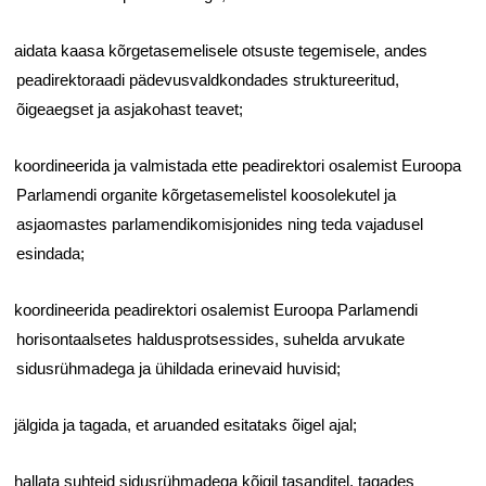
aidata kaasa kõrgetasemelisele otsuste tegemisele, andes
peadirektoraadi pädevusvaldkondades struktureeritud,
õigeaegset ja asjakohast teavet;
koordineerida ja valmistada ette peadirektori osalemist Euroopa
Parlamendi organite kõrgetasemelistel koosolekutel ja
asjaomastes parlamendikomisjonides ning teda vajadusel
esindada;
koordineerida peadirektori osalemist Euroopa Parlamendi
horisontaalsetes haldusprotsessides, suhelda arvukate
sidusrühmadega ja ühildada erinevaid huvisid;
jälgida ja tagada, et aruanded esitataks õigel ajal;
hallata suhteid sidusrühmadega kõigil tasanditel, tagades