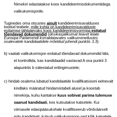
Nimekiri edastatakse koos kandideerimisdokumentidega
valikukomisjonile.
Tuginedes oma otsustes
ainult
kandideerimisavalduses
toodud teabele,
mille kohta on kandideerimisavalduste
esitamise tähtpäevaks koos kandideerimisvormiga
esitatud
tõendavad dokumendid
(
üksikasjalikumat teavet leiate
Euroopa Parlamendi korraldatavates valikumenetlustes
osalevatele kandidaatidele mõeldud juhendi punktis 3.3
):
b) vaatab valikukomisjon esitatud tõendavad dokumendid läbi,
et kontrollida, kas kandidaadid vastavad A osa punkti 3
alapunktis b sätestatud eritingimustele;
c) hindab osalema lubatud kandidaatide kvalifikatsiooni eelnevalt
kindlaks määratud hindamistabeli alusel ja koostab
nimekirja, kuhu kantakse
kuus sobivat parima tulemuse
saanud kandidaati
, kes kutsutakse katsetele. Kui
viimasele edasipääsukohale kvalifitseerub võrdväärselt
mitu kandidaati, kutsub valikukomisjon nad kõik katsetele.