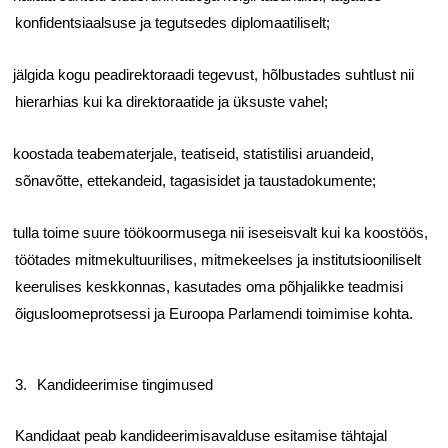
konfidentsiaalsuse ja tegutsedes diplomaatiliselt;
jälgida kogu peadirektoraadi tegevust, hõlbustades suhtlust nii
hierarhias kui ka direktoraatide ja üksuste vahel;
koostada teabematerjale, teatiseid, statistilisi aruandeid,
sõnavõtte, ettekandeid, tagasisidet ja taustadokumente;
tulla toime suure töökoormusega nii iseseisvalt kui ka koostöös,
töötades mitmekultuurilises, mitmekeelses ja institutsiooniliselt
keerulises keskkonnas, kasutades oma põhjalikke teadmisi
õigusloomeprotsessi ja Euroopa Parlamendi toimimise kohta.
3.
Kandideerimise tingimused
Kandidaat peab kandideerimisavalduse esitamise tähtajal