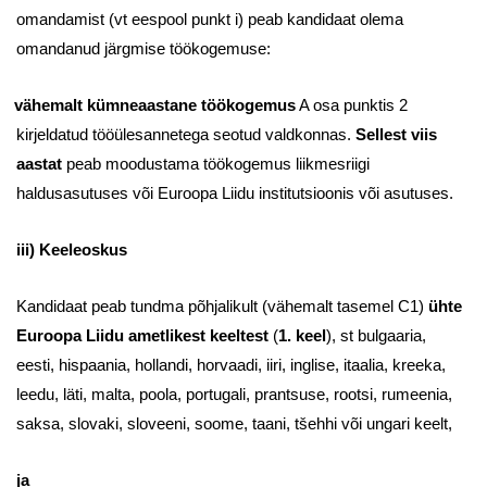
omandamist (vt eespool punkt i) peab kandidaat olema
omandanud järgmise töökogemuse:
vähemalt kümneaastane töökogemus
A osa punktis 2
kirjeldatud tööülesannetega seotud valdkonnas.
Sellest
viis
aastat
peab moodustama töökogemus liikmesriigi
haldusasutuses või Euroopa Liidu institutsioonis või asutuses.
iii) Keeleoskus
Kandidaat peab tundma põhjalikult (vähemalt tasemel C1)
ühte
Euroopa Liidu ametlikest keeltest
(
1. keel
), st bulgaaria,
eesti, hispaania, hollandi, horvaadi, iiri, inglise, itaalia, kreeka,
leedu, läti, malta, poola, portugali, prantsuse, rootsi, rumeenia,
saksa, slovaki, sloveeni, soome, taani, tšehhi või ungari keelt,
ja