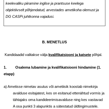
keelevaliku piiramine inglise ja prantsuse keelega
objektiivselt põhjendatud, arvestades ametikoha olemust ja
DG CASPi juhtkonna vajadusi.
B. MENETLUS
Kandidaadid valitakse välja
kvalifikatsiooni ja katsete
põhjal.
1. Osalema lubamine ja kvalifikatsiooni hindamine (1.
etapp)
a) Ametisse nimetav asutus või ametiisik koostab nimekirja
avalduse esitajatest, kes on esitanud ettenähtud vormis ja
tähtajaks oma kandideerimisavalduse ning kes vastavad
A osa punkti 3 alapunktis a sätestatud üldtingimustele.