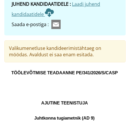
JUHEND KANDIDAATIDELE :
Laadi juhend
kandidaatidele
Saada e-postiga :
Valikumenetluse kandideerimistähtaeg on
möödas. Avaldust ei saa enam esitada.
TÖÖLEVÕTMISE TEADAANNE PE/341/2026/S/CASP
AJUTINE TEENISTUJA
Juhtkonna tugiametnik (AD 9)