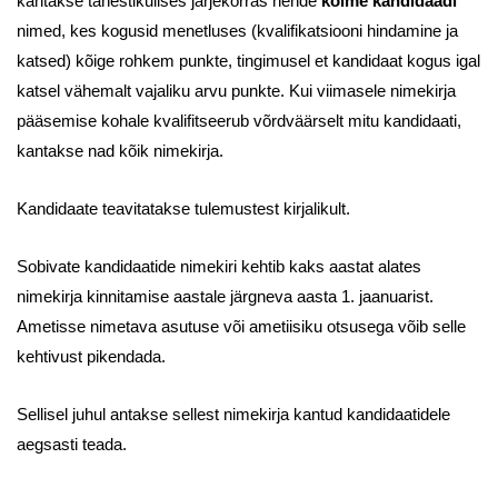
kantakse tähestikulises järjekorras nende
kolme kandidaadi
nimed, kes kogusid menetluses (kvalifikatsiooni hindamine ja
katsed) kõige rohkem punkte, tingimusel et kandidaat kogus igal
katsel vähemalt vajaliku arvu punkte. Kui viimasele nimekirja
pääsemise kohale kvalifitseerub võrdväärselt mitu kandidaati,
kantakse nad kõik nimekirja.
Kandidaate teavitatakse tulemustest kirjalikult.
Sobivate kandidaatide nimekiri kehtib kaks aastat alates
nimekirja kinnitamise aastale järgneva aasta 1. jaanuarist.
Ametisse nimetava asutuse või ametiisiku otsusega võib selle
kehtivust pikendada.
Sellisel juhul antakse sellest nimekirja kantud kandidaatidele
aegsasti teada.