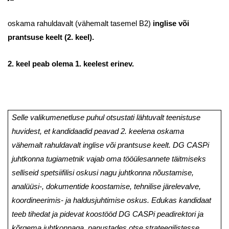
oskama rahuldavalt (vähemalt tasemel B2)
inglise või
prantsuse keelt
(2. keel).
2. keel peab olema 1. keelest erinev.
Selle valikumenetluse puhul otsustati lähtuvalt teenistuse
huvidest, et kandidaadid peavad 2. keelena oskama
vähemalt rahuldavalt inglise või prantsuse keelt. DG CASPi
juhtkonna tugiametnik vajab oma tööülesannete täitmiseks
selliseid spetsiifilisi oskusi nagu juhtkonna nõustamise,
analüüsi-, dokumentide koostamise, tehnilise järelevalve,
koordineerimis- ja haldusjuhtimise oskus. Edukas kandidaat
teeb tihedat ja pidevat koostööd DG CASPi peadirektori ja
kõrgema juhtkonnaga, panustades otse strateegilistesse