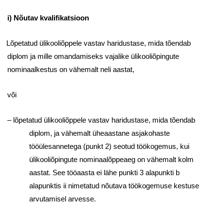
i) Nõutav kvalifikatsioon
Lõpetatud ülikooliõppele vastav haridustase, mida tõendab
diplom ja mille omandamiseks vajalike ülikooliõpingute
nominaalkestus on vähemalt neli aastat,
või
– lõpetatud ülikooliõppele vastav haridustase, mida tõendab
diplom, ja vähemalt üheaastane asjakohaste
tööülesannetega (punkt 2) seotud töökogemus, kui
ülikooliõpingute nominaalõppeaeg on vähemalt kolm
aastat. See tööaasta ei lähe punkti 3 alapunkti b
alapunktis ii nimetatud nõutava töökogemuse kestuse
arvutamisel arvesse.