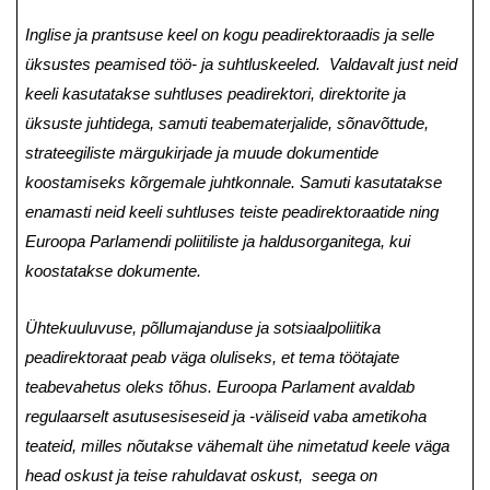
Inglise ja prantsuse keel on kogu peadirektoraadis ja selle
üksustes peamised töö- ja suhtluskeeled. Valdavalt just neid
keeli kasutatakse suhtluses peadirektori, direktorite ja
üksuste juhtidega, samuti teabematerjalide, sõnavõttude,
strateegiliste märgukirjade ja muude dokumentide
koostamiseks kõrgemale juhtkonnale. Samuti kasutatakse
enamasti neid keeli suhtluses teiste peadirektoraatide ning
Euroopa Parlamendi poliitiliste ja haldusorganitega, kui
koostatakse dokumente.
Ühtekuuluvuse, põllumajanduse ja sotsiaalpoliitika
peadirektoraat peab väga oluliseks, et tema töötajate
teabevahetus oleks tõhus. Euroopa Parlament avaldab
regulaarselt asutusesiseseid ja -väliseid vaba ametikoha
teateid, milles nõutakse vähemalt ühe nimetatud keele väga
head oskust ja teise rahuldavat oskust,
seega on