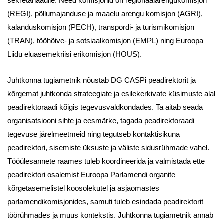
sekretariaadile. Need komisjonid on regionaalarengukomisjon
(REGI), põllumajanduse ja maaelu arengu komisjon (AGRI),
kalanduskomisjon (PECH), transpordi- ja turismikomisjon
(TRAN), tööhõive- ja sotsiaalkomisjon (EMPL) ning Euroopa
Liidu eluasemekriisi erikomisjon (HOUS).
Juhtkonna tugiametnik nõustab DG CASPi peadirektorit ja
kõrgemat juhtkonda strateegiate ja esilekerkivate küsimuste alal
peadirektoraadi kõigis tegevusvaldkondades. Ta aitab seada
organisatsiooni sihte ja eesmärke, tagada peadirektoraadi
tegevuse järelmeetmeid ning tegutseb kontaktisikuna
peadirektori, sisemiste üksuste ja väliste sidusrühmade vahel.
Tööülesannete raames tuleb koordineerida ja valmistada ette
peadirektori osalemist Euroopa Parlamendi organite
kõrgetasemelistel koosolekutel ja asjaomastes
parlamendikomisjonides, samuti tuleb esindada peadirektorit
töörühmades ja muus kontekstis. Juhtkonna tugiametnik annab