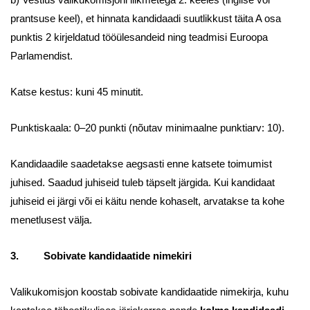
b) Vestlus valikukomisjoni liikmetega 2. keeles (inglise või
prantsuse keel), et hinnata kandidaadi suutlikkust täita A osa
punktis 2 kirjeldatud tööülesandeid ning teadmisi Euroopa
Parlamendist.
Katse kestus: kuni 45 minutit.
Punktiskaala: 0–20 punkti (nõutav minimaalne punktiarv: 10).
Kandidaadile saadetakse aegsasti enne katsete toimumist
juhised. Saadud juhiseid tuleb täpselt järgida. Kui kandidaat
juhiseid ei järgi või ei käitu nende kohaselt, arvatakse ta kohe
menetlusest välja.
3. Sobivate kandidaatide nimekiri
Valikukomisjon koostab sobivate kandidaatide nimekirja, kuhu