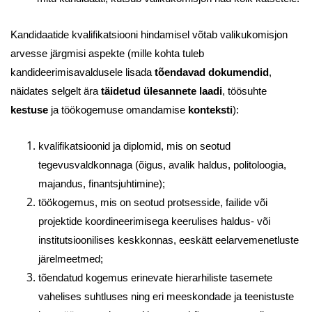
Kandidaatide kvalifikatsiooni hindamisel võtab valikukomisjon
arvesse järgmisi aspekte (mille kohta tuleb
kandideerimisavaldusele lisada
tõendavad dokumendid
,
näidates selgelt ära
täidetud ülesannete laadi
, töösuhte
kestuse
ja töökogemuse omandamise
konteksti
):
kvalifikatsioonid ja diplomid, mis on seotud
tegevusvaldkonnaga (õigus, avalik haldus, politoloogia,
majandus, finantsjuhtimine);
töökogemus, mis on seotud protsesside, failide või
projektide koordineerimisega keerulises haldus- või
institutsioonilises keskkonnas, eeskätt eelarvemenetluste
järelmeetmed;
tõendatud kogemus erinevate hierarhiliste tasemete
vahelises suhtluses ning eri meeskondade ja teenistuste