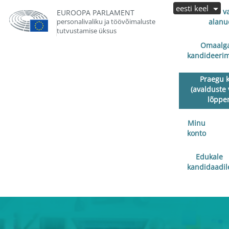
eesti keel
Avalduste v
EUROOPA PARLAMENT
personalivaliku ja töövõimaluste
alanu
tutvustamise üksus
Omaalga
kandideerim
Praegu 
(avalduste 
lõppe
Minu
konto
Edukale
kandidaadil