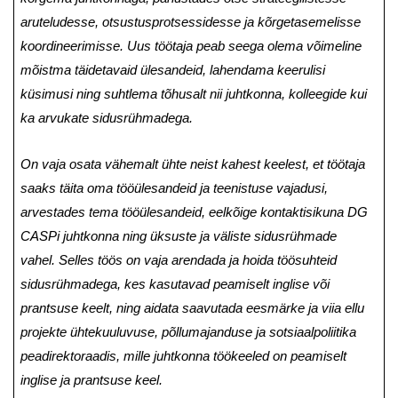
aruteludesse, otsustusprotsessidesse ja kõrgetasemelisse
koordineerimisse. Uus töötaja peab seega olema võimeline
mõistma täidetavaid ülesandeid, lahendama keerulisi
küsimusi ning suhtlema tõhusalt nii juhtkonna, kolleegide kui
ka arvukate sidusrühmadega.
On vaja osata vähemalt ühte neist kahest keelest, et töötaja
saaks täita oma tööülesandeid ja teenistuse vajadusi,
arvestades tema tööülesandeid, eelkõige kontaktisikuna DG
CASPi juhtkonna ning üksuste ja väliste sidusrühmade
vahel. Selles töös on vaja arendada ja hoida töösuhteid
sidusrühmadega, kes kasutavad peamiselt inglise või
prantsuse keelt, ning aidata saavutada eesmärke ja viia ellu
projekte ühtekuuluvuse, põllumajanduse ja sotsiaalpoliitika
peadirektoraadis, mille juhtkonna töökeeled on peamiselt
inglise ja prantsuse keel.