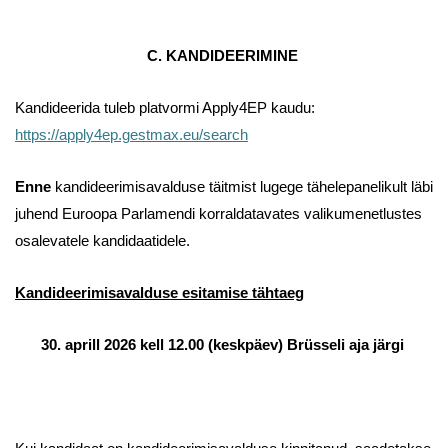
C. KANDIDEERIMINE
Kandideerida tuleb platvormi Apply4EP kaudu:
https://apply4ep.gestmax.eu/search
Enne
kandideerimisavalduse täitmist lugege tähelepanelikult läbi
juhend Euroopa Parlamendi korraldatavates valikumenetlustes
osalevatele kandidaatidele.
Kandideerimisavalduse esitamise tähtaeg
30. aprill 2026 kell 12.00 (keskpäev) Brüsseli aja järgi