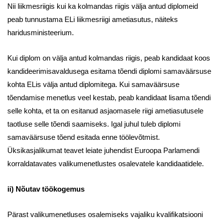
Nii liikmesriigis kui ka kolmandas riigis välja antud diplomeid
peab tunnustama ELi liikmesriigi ametiasutus, näiteks
haridusministeerium.
Kui diplom on välja antud kolmandas riigis, peab kandidaat koos
kandideerimisavaldusega esitama tõendi diplomi samaväärsuse
kohta ELis välja antud diplomitega. Kui samaväärsuse
tõendamise menetlus veel kestab, peab kandidaat lisama tõendi
selle kohta, et ta on esitanud asjaomasele riigi ametiasutusele
taotluse selle tõendi saamiseks. Igal juhul tuleb diplomi
samaväärsuse tõend esitada enne töölevõtmist.
Üksikasjalikumat teavet leiate juhendist Euroopa Parlamendi
korraldatavates valikumenetlustes osalevatele kandidaatidele.
ii) Nõutav töökogemus
Pärast valikumenetluses osalemiseks vajaliku kvalifikatsiooni