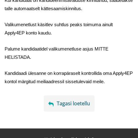
Kui kandidaat on kandideerimisavalduse kinnitanud, saadetakse
talle automaatselt kättesaamiskinnitus.
Valikumenetlust käsitlev suhtlus peaks toimuma ainult
Apply4EP konto kaudu.
Palume kandidaatidel valikumenetluse asjus MITTE
HELISTADA.
Kandidaadi ülesanne on korrapäraselt kontrollida oma Apply4EP
kontol märgitud meiliaadressil sissetulevaid meile.
Tagasi loetellu