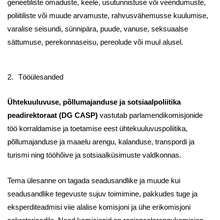
geneetiliste omaduste, keele, usutunnistuse või veendumuste,
poliitiliste või muude arvamuste, rahvusvähemusse kuulumise,
varalise seisundi, sünnipära, puude, vanuse, seksuaalse
sättumuse, perekonnaseisu, pereolude või muul alusel.
2.
Tööülesanded
Ühtekuuluvuse, põllumajanduse ja sotsiaalpoliitika
peadirektoraat (DG CASP)
vastutab parlamendikomisjonide
töö korraldamise ja toetamise eest ühtekuuluvuspoliitika,
põllumajanduse ja maaelu arengu, kalanduse, transpordi ja
turismi ning tööhõive ja sotsiaalküsimuste valdkonnas.
Tema ülesanne on tagada seadusandlike ja muude kui
seadusandlike tegevuste sujuv toimimine, pakkudes tuge ja
eksperditeadmisi viie alalise komisjoni ja ühe erikomisjoni