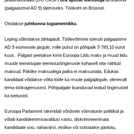
peadirektoraadi (DG CASP)
ühe ajutise teenistuja
ametikoha
(palgaastmel AD 9) täitmiseks. Töökoht on Brüssel.
Otsitakse
juhtkonna tugiametnikku
.
Leping sõlmitakse tähtajatult. Töölevõtmine toimub palgaastme
AD 9 esimesele järgule, mille puhul on põhipalk 9 789,10 eurot
kuus. Palgast peetakse kinni Euroopa Liidu maks ja muud liidu
muude teenistujate teenistustingimuste kohaselt ette nähtud
maksud. Riiklike maksudega palka ei maksustata. Edukas
kandidaat võidakse võtta tööle ka muule palgajärgule, olenevalt
tema töökogemusest. Põhipalgale lisanduvad teatud tingimustel
ka toetused.
Euroopa Parlament rakendab võrdsete võimaluste poliitikat ja
võtab kandideerimisavaldusi vastu, diskrimineerimata
kandidaate soo, nahavärvi, etnilise või sotsiaalse päritolu,