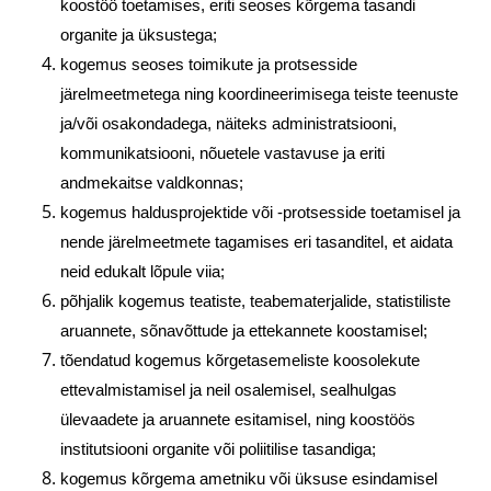
koostöö toetamises, eriti seoses kõrgema tasandi
organite ja üksustega;
kogemus seoses toimikute ja protsesside
järelmeetmetega ning koordineerimisega teiste teenuste
ja/või osakondadega, näiteks administratsiooni,
kommunikatsiooni, nõuetele vastavuse ja eriti
andmekaitse valdkonnas;
kogemus haldusprojektide või -protsesside toetamisel ja
nende järelmeetmete tagamises eri tasanditel, et aidata
neid edukalt lõpule viia;
põhjalik kogemus teatiste, teabematerjalide, statistiliste
aruannete, sõnavõttude ja ettekannete koostamisel;
tõendatud kogemus kõrgetasemeliste koosolekute
ettevalmistamisel ja neil osalemisel, sealhulgas
ülevaadete ja aruannete esitamisel, ning koostöös
institutsiooni organite või poliitilise tasandiga;
kogemus kõrgema ametniku või üksuse esindamisel