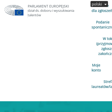
polski
Otwarte
PARLAMENT EUROPEJSKI
dział ds. doboru i wyszukiwania
dla zgłosze
talentów
Podanie
spontanicz
W to
(przyjmo
zgłosz
zakończ
Moje
konto
Stref
laureatów/l