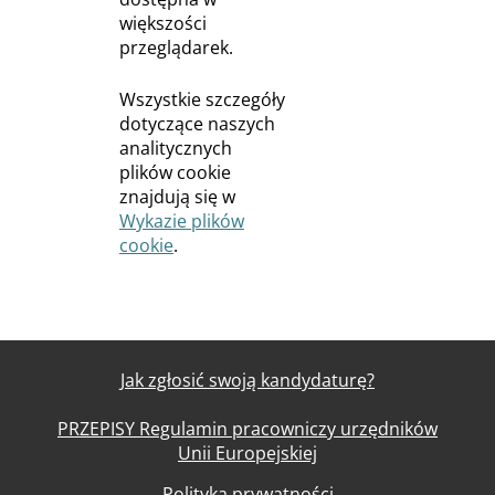
większości
przeglądarek.
Wszystkie szczegóły
dotyczące naszych
analitycznych
plików cookie
znajdują się w
Wykazie plików
cookie
.
Jak zgłosić swoją kandydaturę?
PRZEPISY Regulamin pracowniczy urzędników
Unii Europejskiej
Polityka prywatności