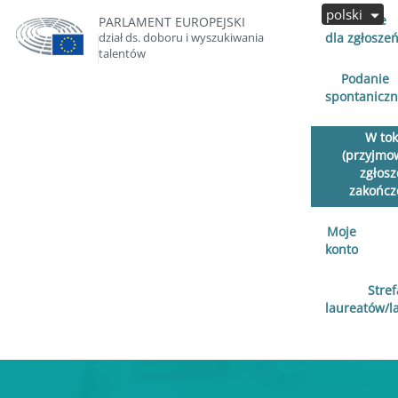
polski
Otwarte
PARLAMENT EUROPEJSKI
dział ds. doboru i wyszukiwania
dla zgłosze
talentów
Podanie
spontanicz
W to
(przyjmo
zgłosz
zakończ
Moje
konto
Stref
laureatów/l