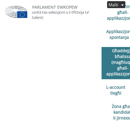
Malti
Miftuħin
PARLAMENT EWROPEW
unità tas-selezzjoni u t-tfittxija ta’
għall-
talenti
applikazzjon
Applikazzjo
spontanja
Għaddejj
bħaliss
(magħluq
għall-
applikazzjoni
L-account
tiegħi
Żona għal
kandidat
li jirnex