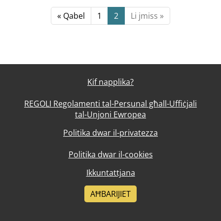
« Qabel
1
2
Li jmiss »
Kif napplika?
REGOLI Regolamenti tal-Persunal għall-Uffiċjali
tal-Unjoni Ewropea
Politika dwar il-privatezza
Politika dwar il-cookies
Ikkuntattjana
AĦBARIJIET