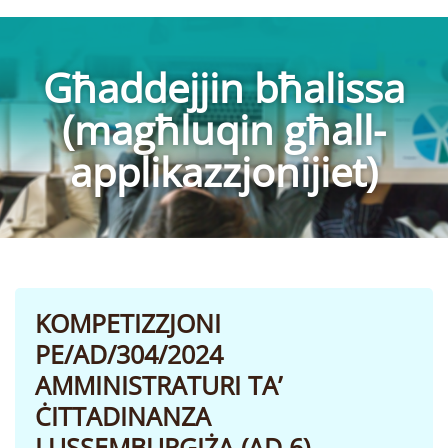
Għaddejjin bħalissa
(magħluqin għall-
applikazzjonijiet)
KOMPETIZZJONI
PE/AD/304/2024
AMMINISTRATURI TA’
ĊITTADINANZA
LUSSEMBURGIŻA (AD 6)