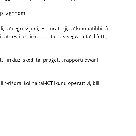
skop tagħhom;
ali, ta’ regressjoni, esploratorji, ta’ kompatibbiltà
tat-testijiet, ir-rapportar u s-segwitu ta’ difetti,
i, inklużi skedi tal-proġetti, rapporti dwar l-
 r-riżorsi kollha tal-ICT ikunu operattivi, billi