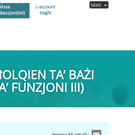
Malti
lissa
L-account
kazzjonijiet)
tiegħi
ĦOLQIEN TA’ BAŻI
’ FUNZJONI III)
Ixxerja bl-email :