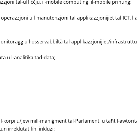
azzjoni tal-uffiċċju, il-mobile computing, il-mobile printing;
r, l-operazzjoni u l-manutenzjoni tal-applikazzjonijiet tal-ICT,
onitoraġġ u l-osservabbiltà tal-applikazzjonijiet/infrastruttura
ta u l-analitika tad-data;
ll-korpi u/jew mill-maniġment tal-Parlament, u taħt l-awtorità t
un irreklutat fih, inklużi: