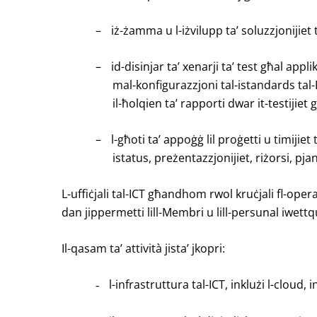
–
iż-żamma u l-iżvilupp ta’ soluzzjonijiet
–
id-disinjar ta’ xenarji ta’ test għal appli
mal-konfigurazzjoni tal-istandards tal-PE)
il-ħolqien ta’ rapporti dwar it-testijiet 
–
l-għoti ta’ appoġġ lil proġetti u timijie
istatus, preżentazzjonijiet, riżorsi, pja
L-uffiċjali tal-ICT għandhom rwol kruċjali fl-operaz
dan jippermetti lill-Membri u lill-persunal iwettq
Il-qasam ta’ attività jista’ jkopri:
l-infrastruttura tal-ICT, inklużi l-cloud
-