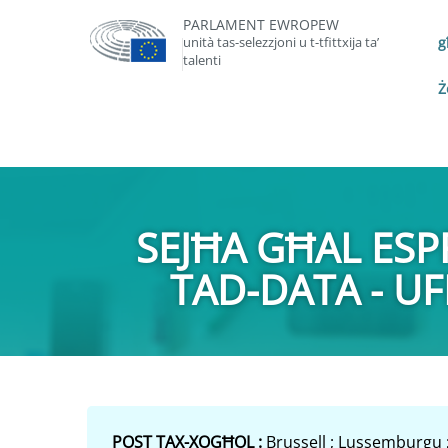
PARLAMENT EWROPEW
unità tas-selezzjoni u t-tfittxija ta’
g
talenti
Ż
SEJĦA GĦAL ESPR
TAD-DATA - UFF
POST TAX-XOGĦOL :
Brussell ; Lussemburgu 