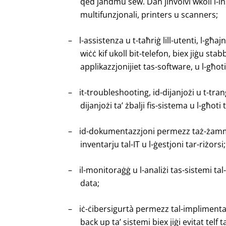
qed jaħdmu sew. Dan jinvolvi wkoll l-in
multifunzjonali, printers u scanners;
–
l-assistenza u t-taħriġ lill-utenti, l-għa
wiċċ kif ukoll bit-telefon, biex jiġu sta
applikazzjonijiet tas-software, u l-għoti
–
it-troubleshooting, id-dijanjożi u t-tran
dijanjożi ta’ żbalji fis-sistema u l-għoti
–
id-dokumentazzjoni permezz taż-żamma 
inventarju tal-IT u l-ġestjoni tar-riżorsi;
–
il-monitoraġġ u l-analiżi tas-sistemi ta
data;
–
iċ-ċibersigurtà permezz tal-implimentaz
back up ta’ sistemi biex jiġi evitat telf