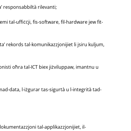
ta’ responsabbiltà rilevanti;
emi tal-uffiċċji, fis-software, fil-hardware jew fit-
a’ rekords tal-komunikazzjonijiet li jsiru kuljum,
jonisti oħra tal-ICT biex jiżviluppaw, imantnu u
ad-data, l-iżgurar tas-sigurtà u l-integrità tad-
d-dokumentazzjoni tal-applikazzjonijiet, il-