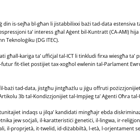
n is-sejħa bl-għan li jistabbilixxi bażi tad-data estensiva ta
al espressjoni ta’ interess għal Aġent bil-Kuntratt (CA-AMI) hi
enn Teknoloġiku (DG ITEC).
 għall-kariga ta’ uffiċjal tal-ICT li tinkludi firxa wiesgħa ta’ pr
l-futur fit-tliet postijiet tax-xogħol ewlenin tal-Parlament Ewro
il-bażi tad-data, jistgħu jintgħażlu u jiġu offruti pożizzjonij
-Artikolu 3b tal-Kondizzjonijiet tal-Impjieg ta’ Aġenti Oħra t
tunitajiet indaqs u jilqa’ kandidati mingħajr ebda diskrimin
tnika jew soċjali, il-karatteristiċi ġenetiċi, il-lingwa, ir-reliġj
-proprjetà, it-twelid, id-diżabbiltà, l-età, l-orjentament sessw