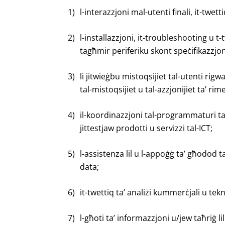
1)
l-interazzjoni mal-utenti finali, it-twetti
2)
l-installazzjoni, it-troubleshooting u t-t
tagħmir periferiku skont speċifikazzjoni
3)
li jitwieġbu mistoqsijiet tal-utenti rig
tal-mistoqsijiet u tal-azzjonijiet ta’ rimed
4)
il-koordinazzjoni tal-programmaturi tal-
jittestjaw prodotti u servizzi tal-ICT;
5)
l-assistenza lil u l-appoġġ ta’ għodod t
data;
6)
it-twettiq ta’ analiżi kummerċjali u tekn
7)
l-għoti ta’ informazzjoni u/jew taħriġ lil