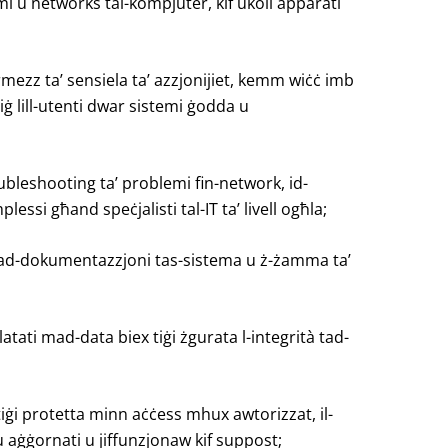
mi u networks tal-kompjuter, kif ukoll apparati
 permezz ta’ sensiela ta’ azzjonijiet, kemm wiċċ imb
riġ lill-utenti dwar sistemi ġodda u
roubleshooting ta’ problemi fin-network, id-
lessi għand speċjalisti tal-IT ta’ livell ogħla;
tad-dokumentazzjoni tas-sistema u ż-żamma ta’
atati mad-data biex tiġi żgurata l-integrità tad-
tiġi protetta minn aċċess mhux awtorizzat, il-
unu aġġornati u jiffunzjonaw kif suppost;