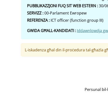
PUBBLIKAZZJONI FUQ SIT WEB ESTERN :
30/0
SERVIZZ :
00-Parlament Ewropew
REFERENZA :
ICT officer (function group III)
GWIDA GĦALL-KANDIDATI :
Iddawnlowdja gwi
L-iskadenza għal din il-proċedura tal-għażla għ
Persunal bil-