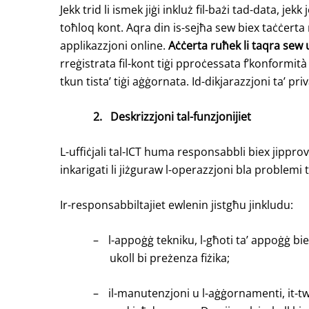
Jekk trid li ismek jiġi inkluż fil-bażi tad-data, 
toħloq kont. Aqra din is-sejħa sew biex taċċerta r
applikazzjoni online.
Aċċerta ruħek li taqra sew 
rreġistrata fil-kont tiġi pproċessata f’konformi
tkun tista’ tiġi aġġornata. Id-dikjarazzjoni ta’ p
2.
Deskrizzjoni tal-funzjonijiet
L-uffiċjali tal-ICT huma responsabbli biex jipp
inkarigati li jiżguraw l-operazzjoni bla problemi t
Ir-responsabbiltajiet ewlenin jistgħu jinkludu:
–
l-appoġġ tekniku, l-għoti ta’ appoġġ bi
ukoll bi preżenza fiżika;
–
il-manutenzjoni u l-aġġornamenti, it-tw