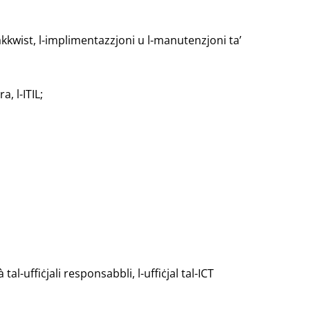
 l-akkwist, l-implimentazzjoni u l-manutenzjoni ta’
, l-ITIL;
al-uffiċjali responsabbli, l-uffiċjal tal-ICT