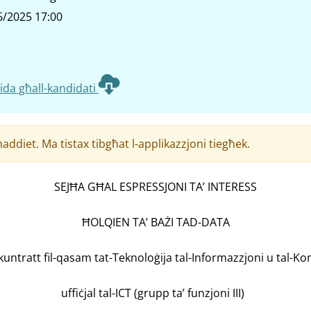
6/2025 17:00
da għall-kandidati
addiet. Ma tistax tibgħat l-applikazzjoni tiegħek.
SEJĦA GĦAL ESPRESSJONI TA’ INTERESS
ĦOLQIEN TA’ BAŻI TAD-DATA
kuntratt fil-qasam tat-Teknoloġija tal-Informazzjoni u tal-K
uffiċjal tal-ICT (grupp ta’ funzjoni III)