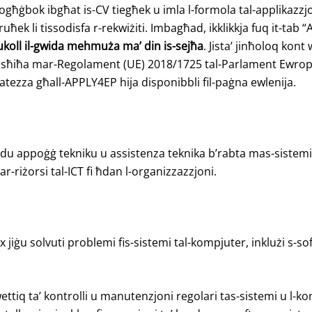
jekk jogħġbok ibgħat is-CV tiegħek u imla l-formola tal-applika
uħek li tissodisfa r-rekwiżiti. Imbagħad, ikklikkja fuq it-tab “
ukoll
il-gwida
mehmuża ma’ din is-sejħa
.
Jista’ jinħoloq kont
tà sħiħa mar-Regolament (UE) 2018/1725 tal-Parlament Ewropew
rivatezza għall-APPLY4EP hija disponibbli fil-paġna ewlenija.
rovdu appoġġ tekniku u assistenza teknika b’rabta mas-sistem
ar-riżorsi tal-ICT fi ħdan l-organizzazzjoni.
ex jiġu solvuti problemi fis-sistemi tal-kompjuter, inklużi s-
ettiq ta’ kontrolli u manutenzjoni regolari tas-sistemi u l-ko