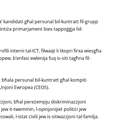
’ kandidati għal persunal bil-kuntratt fil-grupp
ja intiża primarjament biex tappoġġja lid-
ofili interni tal-ICT, filwaqt li tkopri firxa wiesgħa
pew, b’enfasi ewlenija fuq is-siti tagħna fil-
iet bħala persunal bil-kuntratt għal kompiti
al-Unjoni Ewropea (CEOS).
azzjoni, bħal pereżempju diskriminazzjoni
on jew it-twemmin, l-opinjonijiet politiċi jew
ali, l-istat ċivili jew is-sitwazzjoni tal-familja.