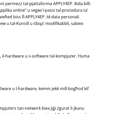
zzjoni permezz tal-pjattaforma APPLY4EP. Ibda billi
Applika online” u segwi l-passi tal-proċedura ta’
 wieħed biss fl-APPLY4EP. Id-data personali
 u tal-Kunsill u tibqa’ modifikabbli, sabiex
i, il-hardware u s-software tal-kompjuter. Huma
software u l-hardware, kemm jekk mill-bogħod kif
mpjuters tan-network biex jiġi żgurat li jkunu