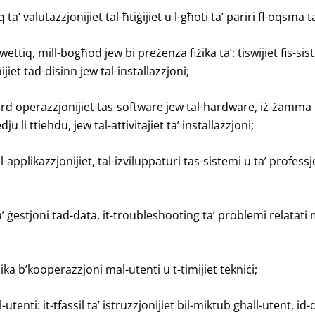
q ta’ valutazzjonijiet tal-ħtiġijiet u l-għoti ta’ pariri fl-oqsma 
wettiq, mill-bogħod jew bi preżenza fiżika ta’: tiswijiet fis-sist
jiet tad-disinn jew tal-installazzjoni;
ward operazzjonijiet tas-software jew tal-hardware, iż-żamma t
ju li ttieħdu, jew tal-attivitajiet ta’ installazzjoni;
applikazzjonijiet, tal-iżviluppaturi tas-sistemi u ta’ profess
a’ ġestjoni tad-data, it-troubleshooting ta’ problemi relatati m
ika b’kooperazzjoni mal-utenti u t-timijiet tekniċi;
l-utenti: it-tfassil ta’ istruzzjonijiet bil-miktub għall-utent, i