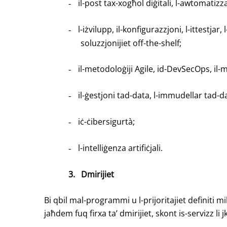
il-post tax-xogħol diġitali, l-awtomatizz
-
l-iżvilupp, il-konfigurazzjoni, l-ittestja
-
soluzzjonijiet off-the-shelf;
il-metodoloġiji Agile, id-DevSecOps, il-m
-
il-ġestjoni tad-data, l-immudellar tad-da
-
iċ-ċibersigurtà;
-
l-intelliġenza artifiċjali.
-
3.
Dmirijiet
Bi qbil mal-programmi u l-prijoritajiet definiti mi
jaħdem fuq firxa ta’ dmirijiet, skont is-servizz li jk