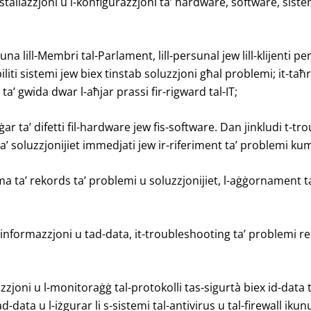
stallazzjoni u l-konfigurazzjoni ta’ hardware, software, siste
jnuna lill-Membri tal-Parlament, lill-persunal jew lill-klijenti
bbiliti sistemi jew biex tinstab soluzzjoni għal problemi; it-taħ
 ta’ gwida dwar l-aħjar prassi fir-rigward tal-IT;
ġar ta’ difetti fil-hardware jew fis-software. Dan jinkludi t-t
 ta’ soluzzjonijiet immedjati jew ir-riferiment ta’ problemi kump
ta’ rekords ta’ problemi u soluzzjonijiet, l-aġġornament 
l-informazzjoni u tad-data, it-troubleshooting ta’ problemi rel
zjoni u l-monitoraġġ tal-protokolli tas-sigurtà biex id-data 
 tad-data u l-iżgurar li s-sistemi tal-antivirus u tal-firewall ik