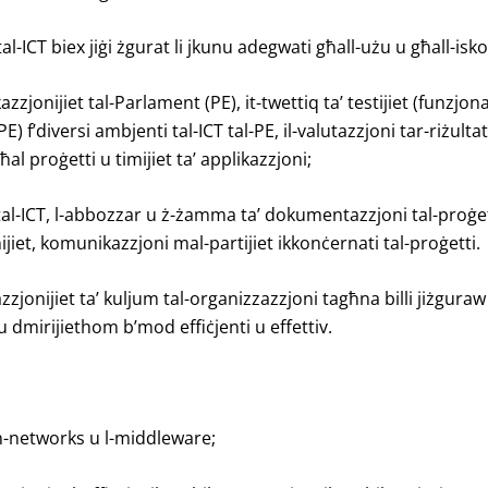
 tal-ICT biex jiġi żgurat li jkunu adegwati għall-użu u għall-i
kazzjonijiet tal-Parlament (PE), it-twettiq ta’ testijiet (funzjon
 f’diversi ambjenti tal-ICT tal-PE, il-valutazzjoni tar-riżultati 
għal proġetti u timijiet ta’ applikazzjoni;
t tal-ICT, l-abbozzar u ż-żamma ta’ dokumentazzjoni tal-proġett
nijiet, komunikazzjoni mal-partijiet ikkonċernati tal-proġetti.
zjonijiet ta’ kuljum tal-organizzazzjoni tagħna billi jiżguraw li
u dmirijiethom b’mod effiċjenti u effettiv.
, in-networks u l-middleware;