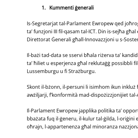
1.
Kummenti ġenerali
Is-Segretarjat tal-Parlament Ewropew qed joħroġ di
ta’ funzjoni III fil-qasam tal-ICT. Din is-sejħa għ
Direttorat Ġenerali għall-Innovazzjoni u s-Sost
Il-bażi tad-data se sservi bħala riżerva ta’ kandidati
ta’ ħiliet u esperjenza għal reklutaġġ possibbli fi
Lussemburgu u fi Strażburgu.
Skont il-bżonn, il-persuni li isimhom ikun inkluż f
awżiljarji, f’konformità mad-dispożizzjonijiet tal
Il-Parlament Ewropew japplika politika ta’ oppor
bbażata fuq il-ġeneru, il-kulur tal-ġilda, l-oriġini e
oħrajn, l-appartenenza għal minoranza nazzjonali, il