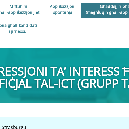
Miftuħini
Applikazzjoni
Għaddejjin bħa
ħall-applikazzjonijiet
spontanja
(magħluqin għall-appli
ona għall-kandidati
li jirnexxu
ESSJONI TA’ INTERESS 
IĊJAL TAL-ICT (GRUPP TA
; Strasburgu