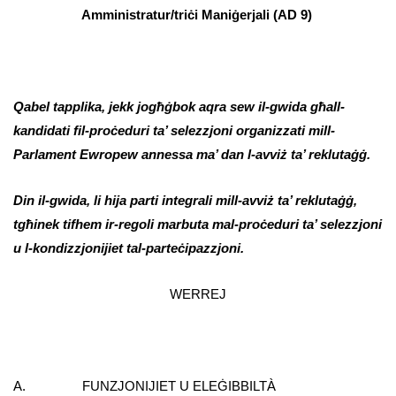
Amministratur/triċi Maniġerjali (AD 9)
Qabel tapplika, jekk jogħġbok aqra sew il-gwida għall-
kandidati fil-proċeduri ta’ selezzjoni organizzati mill-
Parlament Ewropew annessa ma’ dan l-avviż ta’ reklutaġġ.
Din il-gwida, li hija parti integrali mill-avviż ta’ reklutaġġ,
tgħinek tifhem ir-regoli marbuta mal-proċeduri ta’ selezzjoni
u l-kondizzjonijiet tal-parteċipazzjoni.
WERREJ
A. FUNZJONIJIET U ELEĠIBBILTÀ