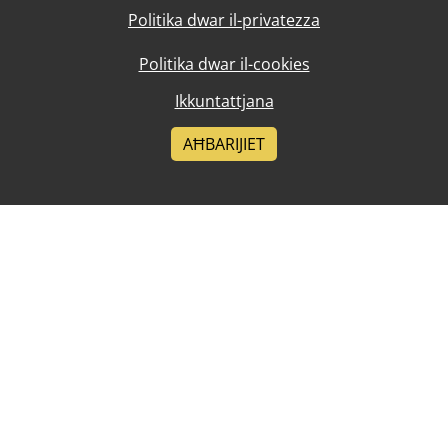
Politika dwar il-privatezza
Politika dwar il-cookies
Ikkuntattjana
AĦBARIJIET