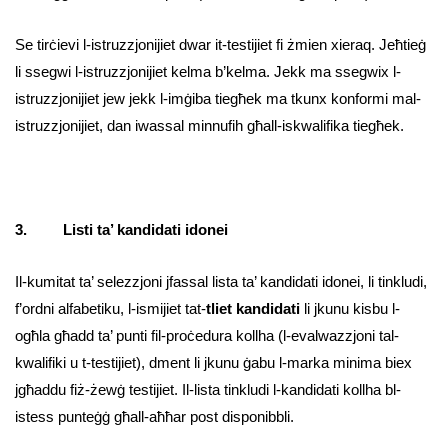
Se tirċievi l-istruzzjonijiet dwar it-testijiet fi żmien xieraq. Jeħtieġ
li ssegwi l-istruzzjonijiet kelma b’kelma. Jekk ma ssegwix l-
istruzzjonijiet jew jekk l-imġiba tiegħek ma tkunx konformi mal-
istruzzjonijiet, dan iwassal minnufih għall-iskwalifika tiegħek.
3. Listi ta’ kandidati idonei
Il-kumitat ta’ selezzjoni jfassal lista ta’ kandidati idonei, li tinkludi,
f’ordni alfabetiku, l-ismijiet tat-
tliet kandidati
li jkunu kisbu l-
ogħla għadd ta’ punti fil-proċedura kollha (l-evalwazzjoni tal-
kwalifiki u t-testijiet), dment li jkunu ġabu l-marka minima biex
jgħaddu fiż-żewġ testijiet. Il-lista tinkludi l-kandidati kollha bl-
istess punteġġ għall-aħħar post disponibbli.