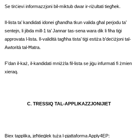
Se tirċievi informazzjoni bil-miktub dwar ir-riżultati tiegħek.
Il-lista ta’ kandidati idonei għandha tkun valida għal perjodu ta’
sentejn, li jibda mill-1 ta’ Jannar tas-sena wara dik li fiha tiġi
approvata l-lista. Il-validità tagħha tista’ tiġi estiża b’deċiżjoni tal-
Awtorità tal-Ħatra.
F’dan il-każ, il-kandidati mniżżla fil-lista se jiġu infurmati fi żmien
xieraq.
C. TRESSIQ TAL-APPLIKAZZJONIJIET
Biex tapplika, jeħtieġlek tuża l-pjattaforma Apply4EP: