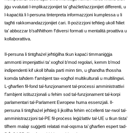
jiġu vvalutati l-implikazzjonijiet ta’ għażliet/azzjonijiet differenti, u
l-kapaċità li l-persuna tinterpreta informazzjoni kumplessa u li
tagħti rakkomandazzjonijiet ċari. Il-pożizzjoni teħtieġ ukoll ħiliet
ta’ abbozzar b’saħħithom f’diversi formati u mentalità proattiva u
kollaborattiva.
Il-persuna li tintgħażel jeħtiġilha tkun kapaċi timmaniġġja
ammonti impenjattivi ta’ xogħol b’mod regolari, kemm b’mod
indipendenti kif ukoll bħala parti minn tim, u għandha tħossha
komda taħdem f’ambjent tax-xogħol multikulturali u multilingwi.
L-għarfien fil-fond tal-funzjonament tal-proċessi amministrattivi
f’ambjent istituzzjonali u fehim sod tal-funzjonament tal-korpi
parlamentari tal-Parlament Ewropew huma essenzjali. Il-
persuna li tintgħażel jeħtieġ li jkollha fehim eċċellenti tar-rwol tal-
amministrazzjoni tal-PE fil-proċess leġiżlattiv tal-UE u tkun tista’
tifhem malajr suġġetti relatati mal-oqsma ta’ għarfien espert tad-