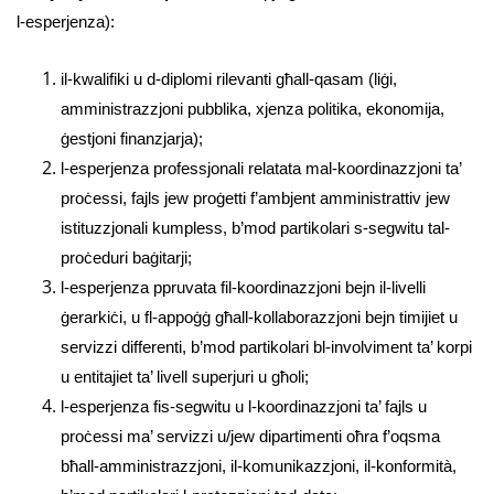
l-esperjenza):
il-kwalifiki u d-diplomi rilevanti għall-qasam (liġi,
amministrazzjoni pubblika, xjenza politika, ekonomija,
ġestjoni finanzjarja);
l-esperjenza professjonali relatata mal-koordinazzjoni ta’
proċessi, fajls jew proġetti f’ambjent amministrattiv jew
istituzzjonali kumpless, b’mod partikolari s-segwitu tal-
proċeduri baġitarji;
l-esperjenza ppruvata fil-koordinazzjoni bejn il-livelli
ġerarkiċi, u fl-appoġġ għall-kollaborazzjoni bejn timijiet u
servizzi differenti, b’mod partikolari bl-involviment ta’ korpi
u entitajiet ta’ livell superjuri u għoli;
l-esperjenza fis-segwitu u l-koordinazzjoni ta’ fajls u
proċessi ma’ servizzi u/jew dipartimenti oħra f’oqsma
bħall-amministrazzjoni, il-komunikazzjoni, il-konformità,