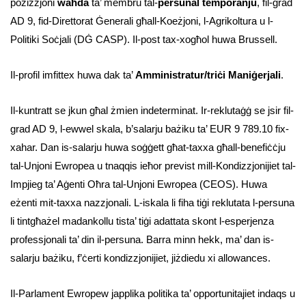
pożizzjoni
waħda
ta’ membru tal-
persunal temporanju
, fil-grad
AD 9, fid-Direttorat Ġenerali għall-Koeżjoni, l-Agrikoltura u l-
Politiki Soċjali (DĠ CASP). Il-post tax-xogħol huwa Brussell.
Il-profil imfittex huwa dak ta’
Amministratur/triċi Maniġerjali
.
Il-kuntratt se jkun għal żmien indeterminat. Ir-reklutaġġ se jsir fil-
grad AD 9, l-ewwel skala, b’salarju bażiku ta’ EUR 9 789.10 fix-
xahar. Dan is-salarju huwa soġġett għat-taxxa għall-benefiċċju
tal-Unjoni Ewropea u tnaqqis ieħor previst mill-Kondizzjonijiet tal-
Impjieg ta’ Aġenti Oħra tal-Unjoni Ewropea (CEOS). Huwa
eżenti mit-taxxa nazzjonali. L-iskala li fiha tiġi reklutata l-persuna
li tintgħażel madankollu tista’ tiġi adattata skont l-esperjenza
professjonali ta’ din il-persuna. Barra minn hekk, ma’ dan is-
salarju bażiku, f’ċerti kondizzjonijiet, jiżdiedu xi allowances.
Il-Parlament Ewropew japplika politika ta’ opportunitajiet indaqs u