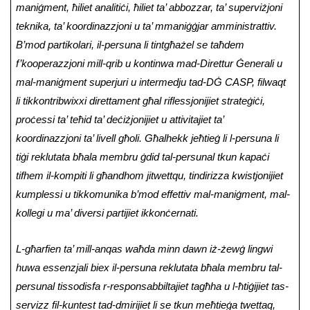
maniġment, ħiliet analitiċi, ħiliet ta’ abbozzar, ta’ superviżjoni
teknika, ta’ koordinazzjoni u ta’ mmaniġġjar amministrattiv.
B’mod partikolari, il-persuna li tintgħażel se taħdem
f’kooperazzjoni mill-qrib u kontinwa mad-Direttur Ġenerali u
mal-maniġment superjuri u intermedju tad-DĠ CASP, filwaqt
li tikkontribwixxi direttament għal riflessjonijiet strateġiċi,
proċessi ta’ teħid ta’ deċiżjonijiet u attivitajiet ta’
koordinazzjoni ta’ livell għoli. Għalhekk jeħtieġ li l-persuna li
tiġi reklutata bħala membru ġdid tal-persunal tkun kapaċi
tifhem il-kompiti li għandhom jitwettqu, tindirizza kwistjonijiet
kumplessi u tikkomunika b’mod effettiv mal-maniġment, mal-
kollegi u ma’ diversi partijiet ikkonċernati.
L-għarfien ta’ mill-anqas waħda minn dawn iż-żewġ lingwi
huwa essenzjali biex il-persuna reklutata bħala membru tal-
persunal tissodisfa r-responsabbiltajiet tagħha u l-ħtiġijiet tas-
servizz fil-kuntest tad-dmirijiet li se tkun meħtieġa twettaq,