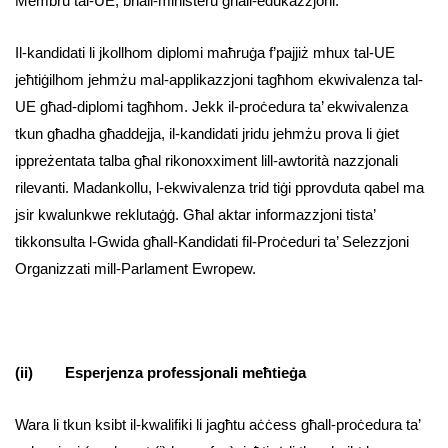
Membru tal-UE, bħall-ministeru għall-edukazzjoni.
Il-kandidati li jkollhom diplomi maħruġa f’pajjiż mhux tal-UE
jeħtiġilhom jehmżu mal-applikazzjoni tagħhom ekwivalenza tal-
UE għad-diplomi tagħhom. Jekk il-proċedura ta’ ekwivalenza
tkun għadha għaddejja, il-kandidati jridu jehmżu prova li ġiet
ippreżentata talba għal rikonoxximent lill-awtorità nazzjonali
rilevanti. Madankollu, l-ekwivalenza trid tiġi pprovduta qabel ma
jsir kwalunkwe reklutaġġ. Għal aktar informazzjoni tista’
tikkonsulta l-Gwida għall-Kandidati fil-Proċeduri ta’ Selezzjoni
Organizzati mill-Parlament Ewropew.
(ii) Esperjenza professjonali meħtieġa
Wara li tkun ksibt il-kwalifiki li jagħtu aċċess għall-proċedura ta’