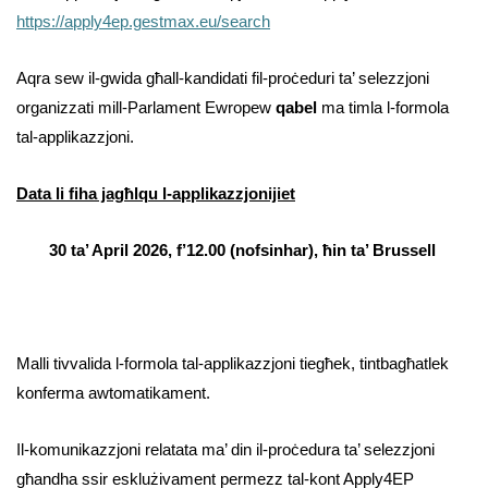
https://apply4ep.gestmax.eu/search
Aqra sew il-gwida għall-kandidati fil-proċeduri ta’ selezzjoni
organizzati mill-Parlament Ewropew
qabel
ma timla l-formola
tal-applikazzjoni.
Data li fiha jagħlqu l-applikazzjonijiet
30 ta’ April 2026, f’12.00 (nofsinhar), ħin ta’ Brussell
Malli tivvalida l-formola tal-applikazzjoni tiegħek, tintbagħatlek
konferma awtomatikament.
Il-komunikazzjoni relatata ma’ din il-proċedura ta’ selezzjoni
għandha ssir esklużivament permezz tal-kont Apply4EP