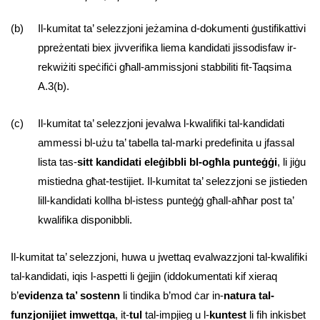
(b) Il-kumitat ta’ selezzjoni jeżamina d-dokumenti ġustifikattivi
ppreżentati biex jivverifika liema kandidati jissodisfaw ir-
rekwiżiti speċifiċi għall-ammissjoni stabbiliti fit-Taqsima
A.3(b).
(c) Il-kumitat ta’ selezzjoni jevalwa l-kwalifiki tal-kandidati
ammessi bl-użu ta’ tabella tal-marki predefinita u jfassal
lista tas-
sitt kandidati eleġibbli bl-ogħla punteġġi
, li jiġu
mistiedna għat-testijiet. Il-kumitat ta’ selezzjoni se jistieden
lill-kandidati kollha bl-istess punteġġ għall-aħħar post ta’
kwalifika disponibbli.
Il-kumitat ta’ selezzjoni, huwa u jwettaq evalwazzjoni tal-kwalifiki
tal-kandidati, iqis l-aspetti li ġejjin (iddokumentati kif xieraq
b’
evidenza ta’ sostenn
li tindika b’mod ċar in-
natura tal-
funzjonijiet imwettqa
, it-
tul
tal-impjieg u l-
kuntest
li fih inkisbet