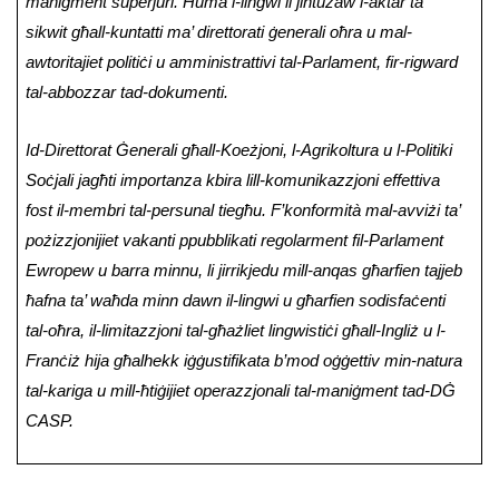
maniġment superjuri. Huma l-lingwi li jintużaw l-aktar ta’
sikwit għall-kuntatti ma’ direttorati ġenerali oħra u mal-
awtoritajiet politiċi u amministrattivi tal-Parlament, fir-rigward
tal-abbozzar tad-dokumenti.
Id-Direttorat Ġenerali għall-Koeżjoni, l-Agrikoltura u l-Politiki
Soċjali jagħti importanza kbira lill-komunikazzjoni effettiva
fost il-membri tal-persunal tiegħu. F’konformità mal-avviżi ta’
pożizzjonijiet vakanti ppubblikati regolarment fil-Parlament
Ewropew u barra minnu, li jirrikjedu mill-anqas għarfien tajjeb
ħafna ta’ waħda minn dawn il-lingwi u għarfien sodisfaċenti
tal-oħra,
il-limitazzjoni tal-għażliet lingwistiċi għall-Ingliż u l-
Franċiż hija għalhekk iġġustifikata b’mod oġġettiv min-natura
tal-kariga u mill-ħtiġijiet operazzjonali tal-maniġment tad-DĠ
CASP.