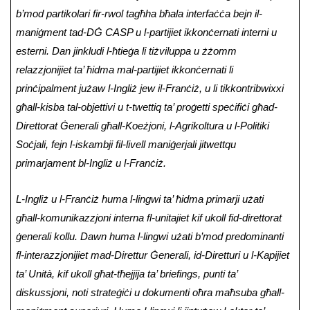
b’mod partikolari fir-rwol tagħha bħala interfaċċa bejn il-
maniġment tad-DĠ CASP u l-partijiet ikkonċernati interni u
esterni. Dan jinkludi l-ħtieġa li tiżviluppa u żżomm
relazzjonijiet ta’ ħidma mal-partijiet ikkonċernati li
prinċipalment jużaw l-Ingliż jew il-Franċiż, u li tikkontribwixxi
għall-kisba tal-objettivi u t-twettiq ta’ proġetti speċifiċi għad-
Direttorat Ġenerali għall-Koeżjoni, l-Agrikoltura u l-Politiki
Soċjali, fejn l-iskambji fil-livell maniġerjali jitwettqu
primarjament bl-Ingliż u l-Franċiż.
L-Ingliż u l-Franċiż huma l-lingwi ta’ ħidma primarji użati
għall-komunikazzjoni interna fl-unitajiet kif ukoll fid-direttorat
ġenerali kollu. Dawn huma l-lingwi użati b’mod predominanti
fl-interazzjonijiet mad-Direttur Ġenerali, id-Diretturi u l-Kapijiet
ta’ Unità, kif ukoll għat-tħejjija ta’ briefings, punti ta’
diskussjoni, noti strateġiċi u dokumenti oħra maħsuba għall-