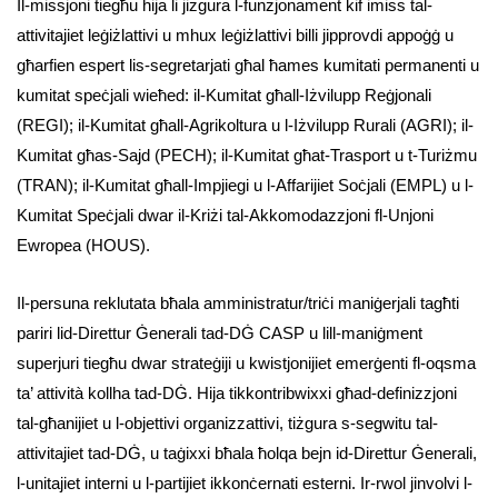
Il-missjoni tiegħu hija li jiżgura l-funzjonament kif imiss tal-
attivitajiet leġiżlattivi u mhux leġiżlattivi billi jipprovdi appoġġ u
għarfien espert lis-segretarjati għal ħames kumitati permanenti u
kumitat speċjali wieħed: il-Kumitat għall-Iżvilupp Reġjonali
(REGI); il-Kumitat għall-Agrikoltura u l-Iżvilupp Rurali (AGRI); il-
Kumitat għas-Sajd (PECH); il-Kumitat għat-Trasport u t-Turiżmu
(TRAN); il-Kumitat għall-Impjiegi u l-Affarijiet Soċjali (EMPL) u l-
Kumitat Speċjali dwar il-Kriżi tal-Akkomodazzjoni fl-Unjoni
Ewropea (HOUS).
Il-persuna reklutata bħala amministratur/triċi maniġerjali tagħti
pariri lid-Direttur Ġenerali tad-DĠ CASP u lill-maniġment
superjuri tiegħu dwar strateġiji u kwistjonijiet emerġenti fl-oqsma
ta’ attività kollha tad-DĠ. Hija tikkontribwixxi għad-definizzjoni
tal-għanijiet u l-objettivi organizzattivi, tiżgura s-segwitu tal-
attivitajiet tad-DĠ, u taġixxi bħala ħolqa bejn id-Direttur Ġenerali,
l-unitajiet interni u l-partijiet ikkonċernati esterni. Ir-rwol jinvolvi l-