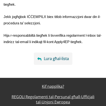
tiegħek.
Jekk jogħġbok IĊĊEMPILX biex titlob informazzjoni dwar din il-
proċedura ta’ selezzjoni.
Hija r-responsabbiltà tiegħek li tivverifika regolarment l-inbox tal-
indirizz tal-email li indikajt fil-kont Apply4EP tiegħek.
Lura għal-lista
Kif napplika?
REGOLI Regolamenti tal-Persunal għall-Uffiċjali
tal-Unjoni Ewropea