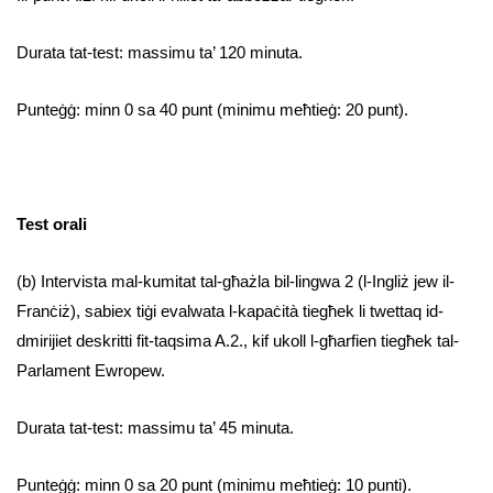
Durata tat-test: massimu ta’ 120 minuta.
Punteġġ: minn 0 sa 40 punt (minimu meħtieġ: 20 punt).
Test orali
(b) Intervista mal-kumitat tal-għażla bil-lingwa 2 (l-Ingliż jew il-
Franċiż), sabiex tiġi evalwata l-kapaċità tiegħek li twettaq id-
dmirijiet deskritti fit-taqsima A.2., kif ukoll l-għarfien tiegħek tal-
Parlament Ewropew.
Durata tat-test: massimu ta’ 45 minuta.
Punteġġ: minn 0 sa 20 punt (minimu meħtieġ: 10 punti).