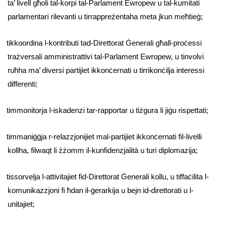
ta’ livell għoli tal-korpi tal-Parlament Ewropew u tal-kumitati
parlamentari rilevanti u tirrappreżentaha meta jkun meħtieġ;
tikkoordina l-kontributi tad-Direttorat Ġenerali għall-proċessi
trażversali amministrattivi tal-Parlament Ewropew, u tinvolvi
ruħha ma’ diversi partijiet ikkonċernati u tirrikonċilja interessi
differenti;
timmonitorja l-iskadenzi tar-rapportar u tiżgura li jiġu rispettati;
timmaniġġja r-relazzjonijiet mal-partijiet ikkonċernati fil-livelli
kollha, filwaqt li żżomm il-kunfidenzjalità u turi diplomazija;
tissorvelja l-attivitajiet fid-Direttorat Ġenerali kollu, u tiffaċilita l-
komunikazzjoni fi ħdan il-ġerarkija u bejn id-direttorati u l-
unitajiet;