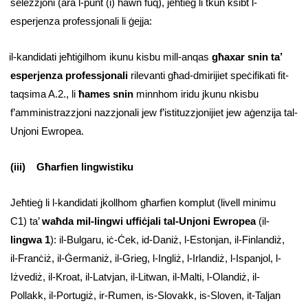
selezzjoni (ara l-punt (i) hawn fuq), jeħtieġ li tkun ksibt l-
esperjenza professjonali li ġejja:
il-kandidati jeħtiġilhom ikunu kisbu mill-anqas
għaxar snin ta’
esperjenza professjonali
rilevanti għad-dmirijiet speċifikati fit-
taqsima A.2., li
ħames snin
minnhom iridu jkunu nkisbu
f’amministrazzjoni nazzjonali jew f’istituzzjonijiet jew aġenzija tal-
Unjoni Ewropea.
(iii) Għarfien lingwistiku
Jeħtieġ li l-kandidati jkollhom għarfien komplut (livell minimu
C1) ta’
waħda mil-lingwi uffiċjali tal-Unjoni Ewropea
(il-
lingwa 1
): il-Bulgaru, iċ-Ċek, id-Daniż, l-Estonjan, il-Finlandiż,
il-Franċiż, il-Ġermaniż, il-Grieg, l-Ingliż, l-Irlandiż, l-Ispanjol, l-
Iżvediż, il-Kroat, il-Latvjan, il-Litwan, il-Malti, l-Olandiż, il-
Pollakk, il-Portugiż, ir-Rumen, is-Slovakk, is-Sloven, it-Taljan