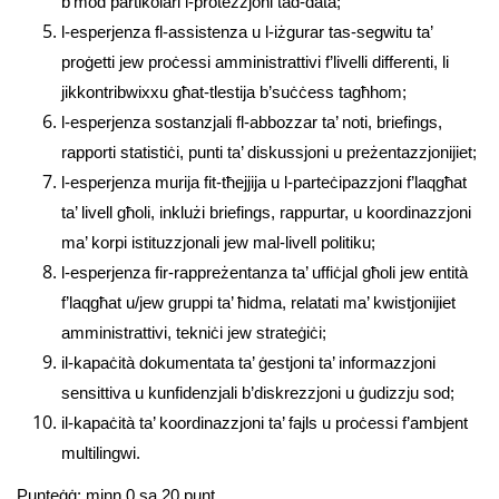
b’mod partikolari l-protezzjoni tad-data;
l-esperjenza fl-assistenza u l-iżgurar tas-segwitu ta’
proġetti jew proċessi amministrattivi f’livelli differenti, li
jikkontribwixxu għat-tlestija b’suċċess tagħhom;
l-esperjenza sostanzjali fl-abbozzar ta’ noti, briefings,
rapporti statistiċi, punti ta’ diskussjoni u preżentazzjonijiet;
l-esperjenza murija fit-tħejjija u l-parteċipazzjoni f’laqgħat
ta’ livell għoli, inklużi briefings, rappurtar, u koordinazzjoni
ma’ korpi istituzzjonali jew mal-livell politiku;
l-esperjenza fir-rappreżentanza ta’ uffiċjal għoli jew entità
f’laqgħat u/jew gruppi ta’ ħidma, relatati ma’ kwistjonijiet
amministrattivi, tekniċi jew strateġiċi;
il-kapaċità dokumentata ta’ ġestjoni ta’ informazzjoni
sensittiva u kunfidenzjali b’diskrezzjoni u ġudizzju sod;
il-kapaċità ta’ koordinazzjoni ta’ fajls u proċessi f’ambjent
multilingwi.
Punteġġ: minn 0 sa 20 punt.