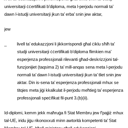
universitarji ċċertifikati b’diploma, meta l-perjodu normali ta’
dawn l-istudji universitarji jkun ta’ erba’ snin jew aktar,
jew
_ livell ta’ edukazzjoni li jikkorrispondi għal ċiklu sħiħ ta’
studji universitarji ċċertifikati b’diploma flimkien ma’
esperjenza professjonali rilevanti għad-deskrizzjoni tal-
funzjonijiet (taqsima 2) ta’ mill-anqas sena meta l-perjodu
normali ta’ dawn l-istudji universitarji jkun ta’ tliet snin jew
aktar. Din is-sena ta’ esperjenza professjonali mhux se
titqies meta jiġi kkalkulat il-perjodu meħtieġ ta’ esperjenza
professjonali speċifikat fil-punt 3.(b)(ii).
Id-diplomi, kemm jekk maħruġa fi Stat Membru jew f’pajjiż mhux
tal-UE, iridu jiġu rikonoxxuti minn awtorità kompetenti ta’ Stat