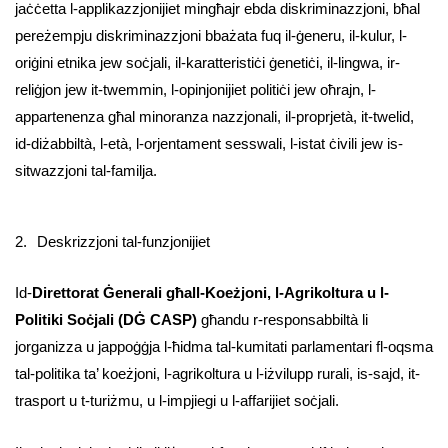
jaċċetta l-applikazzjonijiet mingħajr ebda diskriminazzjoni, bħal
pereżempju diskriminazzjoni bbażata fuq il-ġeneru, il-kulur, l-
oriġini etnika jew soċjali, il-karatteristiċi ġenetiċi, il-lingwa, ir-
reliġjon jew it-twemmin, l-opinjonijiet politiċi jew oħrajn, l-
appartenenza għal minoranza nazzjonali, il-proprjetà, it-twelid,
id-diżabbiltà, l-età, l-orjentament sesswali, l-istat ċivili jew is-
sitwazzjoni tal-familja.
2.
Deskrizzjoni tal-funzjonijiet
Id-
Direttorat Ġenerali għall-Koeżjoni, l-Agrikoltura u l-
Politiki Soċjali (DĠ CASP)
għandu r-responsabbiltà li
jorganizza u jappoġġja l-ħidma tal-kumitati parlamentari fl-oqsma
tal-politika ta’ koeżjoni, l-agrikoltura u l-iżvilupp rurali, is-sajd, it-
trasport u t-turiżmu, u l-impjiegi u l-affarijiet soċjali.