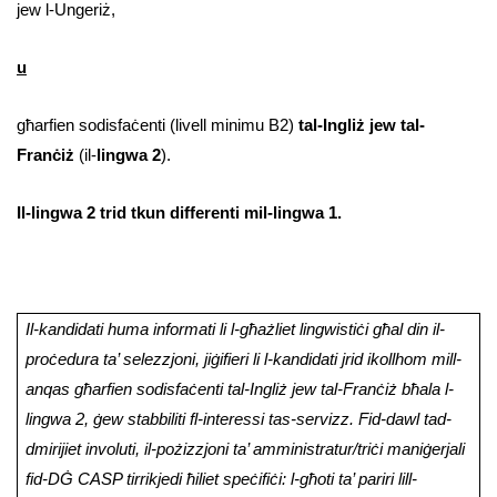
jew l-Ungeriż,
u
għarfien sodisfaċenti (livell minimu B2)
tal-Ingliż jew tal-
Franċiż
(il-
lingwa 2
).
Il-lingwa 2 trid tkun differenti mil-lingwa 1.
Il-kandidati huma informati li l-għażliet lingwistiċi għal din il-
proċedura ta’ selezzjoni, jiġifieri li l-kandidati jrid ikollhom mill-
anqas għarfien sodisfaċenti tal-Ingliż jew tal-Franċiż bħala l-
lingwa 2, ġew stabbiliti fl-interessi tas-servizz. Fid-dawl tad-
dmirijiet involuti, il-pożizzjoni ta’ amministratur/triċi maniġerjali
fid-DĠ CASP tirrikjedi ħiliet speċifiċi: l-għoti ta’ pariri lill-