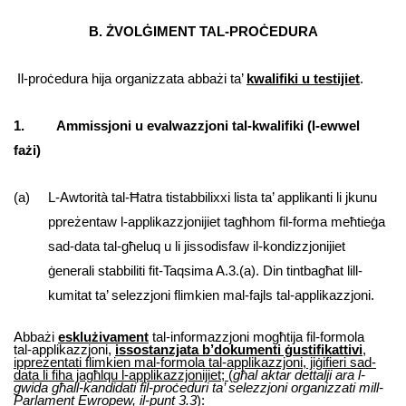
B. ŻVOLĠIMENT TAL-PROĊEDURA
Il-proċedura hija organizzata abbażi ta’
kwalifiki u testijiet
.
1. Ammissjoni u evalwazzjoni tal-kwalifiki (l-ewwel
fażi)
(a) L-Awtorità tal-Ħatra tistabbilixxi lista ta’ applikanti li jkunu
ppreżentaw l-applikazzjonijiet tagħhom fil-forma meħtieġa
sad-data tal-għeluq u li jissodisfaw il-kondizzjonijiet
ġenerali stabbiliti fit-Taqsima A.3.(a). Din tintbagħat lill-
kumitat ta’ selezzjoni flimkien mal-fajls tal-applikazzjoni.
Abbażi
esklużivament
tal-informazzjoni mogħtija fil-formola
tal-applikazzjoni,
issostanzjata b’dokumenti ġustifikattivi
,
ippreżentati flimkien mal-formola tal-applikazzjoni, jiġifieri sad-
data li fiha jagħlqu l-applikazzjonijiet;
(
għal aktar dettalji ara l-
gwida għall-kandidati fil-proċeduri ta’ selezzjoni organizzati mill-
Parlament Ewropew, il-punt 3.3
):