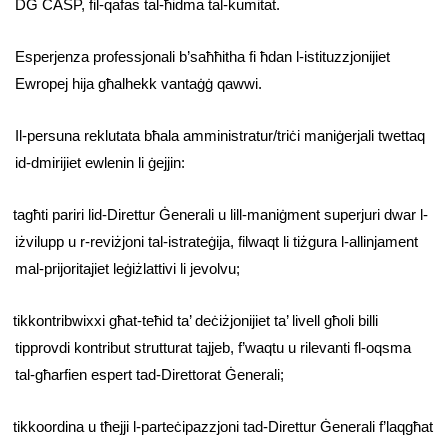
DĠ CASP, fil-qafas tal-ħidma tal-kumitat.
Esperjenza professjonali b’saħħitha fi ħdan l-istituzzjonijiet
Ewropej hija għalhekk vantaġġ qawwi.
Il-persuna reklutata bħala amministratur/triċi maniġerjali twettaq
id-dmirijiet ewlenin li ġejjin:
tagħti pariri lid-Direttur Ġenerali u lill-maniġment superjuri dwar l-
iżvilupp u r-reviżjoni tal-istrateġija, filwaqt li tiżgura l-allinjament
mal-prijoritajiet leġiżlattivi li jevolvu;
tikkontribwixxi għat-teħid ta’ deċiżjonijiet ta’ livell għoli billi
tipprovdi kontribut strutturat tajjeb, f’waqtu u rilevanti fl-oqsma
tal-għarfien espert tad-Direttorat Ġenerali;
tikkoordina u tħejji l-parteċipazzjoni tad-Direttur Ġenerali f’laqgħat