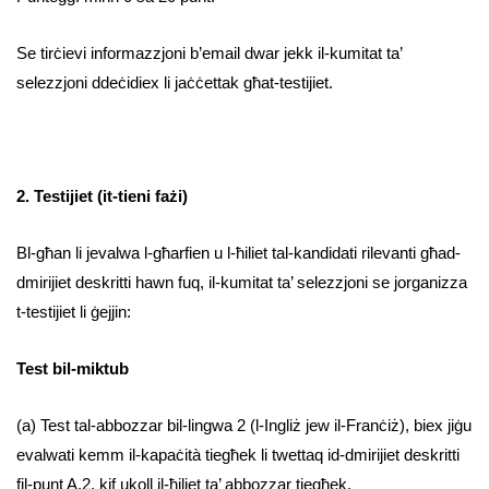
Se tirċievi informazzjoni b’email dwar jekk il-kumitat ta’
selezzjoni ddeċidiex li jaċċettak għat-testijiet.
2. Testijiet (it-tieni fażi)
Bl-għan li jevalwa l-għarfien u l-ħiliet tal-kandidati rilevanti għad-
dmirijiet deskritti hawn fuq, il-kumitat ta’ selezzjoni se jorganizza
t-testijiet li ġejjin:
Test bil-miktub
(a) Test tal-abbozzar bil-lingwa 2 (l-Ingliż jew il-Franċiż), biex jiġu
evalwati kemm il-kapaċità tiegħek li twettaq id-dmirijiet deskritti
fil-punt A.2. kif ukoll il-ħiliet ta’ abbozzar tiegħek.