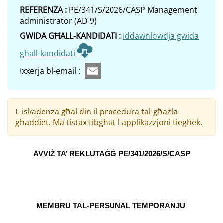
REFERENZA :
PE/341/S/2026/CASP Management
administrator (AD 9)
GWIDA GĦALL-KANDIDATI :
Iddawnlowdja gwida
għall-kandidati
Ixxerja bl-email :
L-iskadenza għal din il-proċedura tal-għażla
għaddiet. Ma tistax tibgħat l-applikazzjoni tiegħek.
AVVIŻ TA’ REKLUTAĠĠ PE/341/2026/S/CASP
MEMBRU TAL-PERSUNAL TEMPORANJU