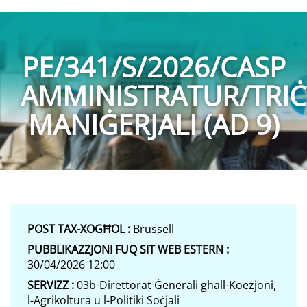
PE/341/S/2026/CASP
AMMINISTRATUR/TRIĊ
MANIĠERJALI (AD 9)
POST TAX-XOGĦOL :
Brussell
PUBBLIKAZZJONI FUQ SIT WEB ESTERN :
30/04/2026 12:00
SERVIZZ :
03b-Direttorat Ġenerali għall-Koeżjoni,
l-Agrikoltura u l-Politiki Soċjali