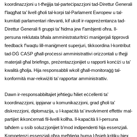
koordinazzjoni u t-tħejjija tal-parteċipazzjoni tad-Direttur Ġenerali
f’laqgħat ta’ livell għoli tal-korpi tal-Parlament Ewropew u tal-
kumitati parlamentari rilevanti, kif ukoll ir-rappreżentanza tad-
Direttur Ġenerali fi gruppi ta’ ħidma jew f’ambjenti oħra. Il-
persuna reklutata bħala amministratur/triċi maniġerjali tipprovdi
feedback f’waqtu lill-maniġment superjuri, tikkoordina l-kontribut
tad-DĠ CASP għall-proċessi amministrattivi orizzontali u tħejji
materjali għal briefings, preżentazzjonijiet u rapporti konċiżi u ta’
kwalità għolja. Hija responsabbli wkoll għall-monitoraġġ tal-
konformità mar-rekwiżiti ta’ rapportar amministrattiv.
Dawn ir-responsabbiltajiet jeħtieġu ħiliet eċċellenti ta’
koordinazzjoni, ippjanar u komunikazzjoni, grad għoli ta’
diskrezzjoni, diplomazija, u l-kapaċità ta’ involviment effettiv mal-
partijiet ikkonċernati fil-livelli kollha. Il-kapaċità li l-persuna
taħdem u ssib soluzzjonijiet b’mod indipendenti hija essenzjali.
Kompetenzi essenzjali oħra meħtieġa huma l-ħsieb kritiku biex