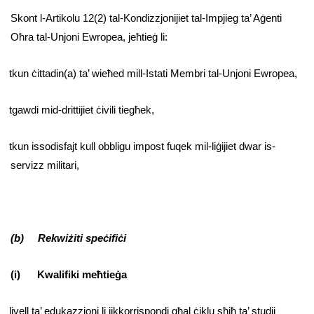
Skont l-Artikolu 12(2) tal-Kondizzjonijiet tal-Impjieg ta’ Aġenti
Oħra tal-Unjoni Ewropea, jeħtieġ li:
tkun ċittadin(a) ta’ wieħed mill-Istati Membri tal-Unjoni Ewropea,
tgawdi mid-drittijiet ċivili tiegħek,
tkun issodisfajt kull obbligu impost fuqek mil-liġijiet dwar is-
servizz militari,
(b) Rekwiżiti speċifiċi
(i) Kwalifiki meħtieġa
livell ta’ edukazzjoni li jikkorrispondi għal ċiklu sħiħ ta’ studji