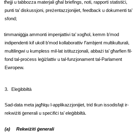
tħejji u tabbozza materjali għal briefings, noti, rapporti statistiċi,
punti ta’ diskussjoni, preżentazzjonijiet, feedback u dokumenti ta’
sfond;
timmaniġġja ammonti impenjattivi ta’ xogħol, kemm b’mod
indipendenti kif ukoll b’mod kollaborattiv f’ambjent multikulturali,
multilingwi u kumpless mil-lat istituzzjonali, abbażi ta’ għarfien fil-
fond tal-proċess leġiżlattiv u tal-funzjonament tal-Parlament
Ewropew.
3.
Eleġibbiltà
Sad-data meta jagħlqu l-applikazzjonijiet,
trid tkun issodisfajt ir-
rekwiżiti ġenerali u speċifiċi ta’ eleġibbiltà.
(a) Rekwiżiti ġenerali