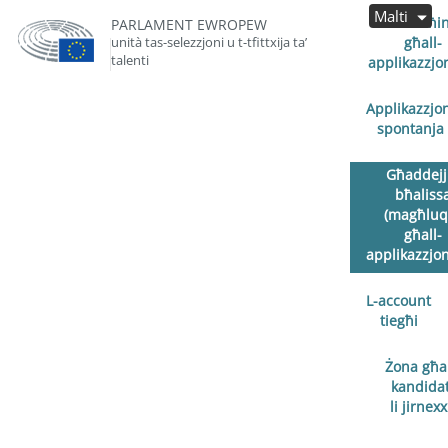
Malti
Miftuħin
PARLAMENT EWROPEW
unità tas-selezzjoni u t-tfittxija ta’
għall-
talenti
applikazzjon
Applikazzjo
spontanja
Għaddejj
bħaliss
(magħluq
għall-
applikazzjoni
L-account
tiegħi
Żona għal
kandidat
li jirnex