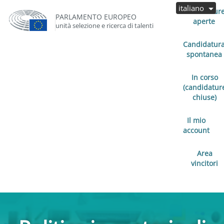
italiano
Candidatur
PARLAMENTO EUROPEO
aperte
unità selezione e ricerca di talenti
Candidatur
spontanea
In corso
(candidatur
chiuse)
Il mio
account
Area
vincitori