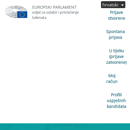
hrvatski
EUROPSKI PARLAMENT
odjel za odabir i privlačenje
Prijave
talenata
otvorene
Spontana
prijava
U tijeku
(prijave
zatvorene)
Moj
račun
Profili
uspješnih
kandidata