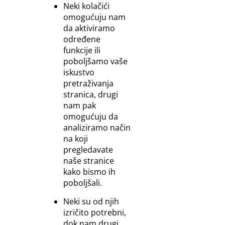
Neki kolačići
omogućuju nam
da aktiviramo
određene
funkcije ili
poboljšamo vaše
iskustvo
pretraživanja
stranica, drugi
nam pak
omogućuju da
analiziramo način
na koji
pregledavate
naše stranice
kako bismo ih
poboljšali.
Neki su od njih
izričito potrebni,
dok nam drugi