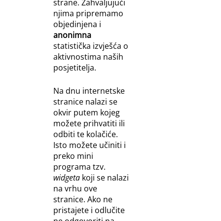
strane. Zahvaljujući
njima pripremamo
objedinjena i
anonimna
statistička izvješća o
aktivnostima naših
posjetitelja.
Na dnu internetske
stranice nalazi se
okvir putem kojeg
možete prihvatiti ili
odbiti te kolačiće.
Isto možete učiniti i
preko mini
programa tzv.
widgeta
koji se nalazi
na vrhu ove
stranice. Ako ne
pristajete i odlučite