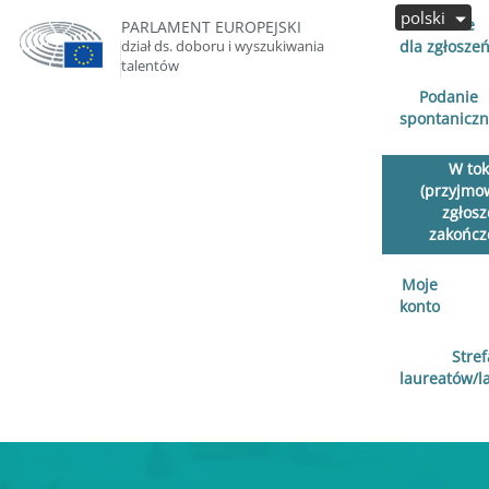
polski
Otwarte
PARLAMENT EUROPEJSKI
dział ds. doboru i wyszukiwania
dla zgłosze
talentów
Podanie
spontanicz
W to
(przyjmo
zgłosz
zakończ
Moje
konto
Stref
laureatów/l