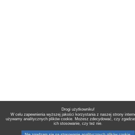
Drogi użytkowniku!
W celu zapewnienia wyższej jakości korzystania z naszej strony intern
używamy analitycznych plików cookie. Możesz zdecydować, czy zgadzas
ich stosowanie, czy też nie.
Nie zgadzam się na stosowanie analitycznych plików cookie.