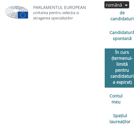
română
Cereri
PARLAMENTUL EUROPEAN
unitatea pentru selecția și
de
atragerea specialiștilor
candidaturi
Candidatur
spontană
În curs
(termenul-
limită
pentru
candidaturi
a expirat)
Contul
meu
Spațiul
laureaților