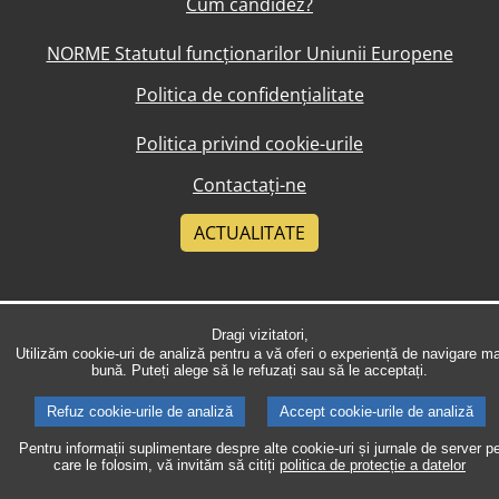
Cum candidez?
NORME Statutul funcționarilor Uniunii Europene
Politica de confidențialitate
Politica privind cookie-urile
Contactați-ne
ACTUALITATE
Dragi vizitatori,
Utilizăm cookie-uri de analiză pentru a vă oferi o experiență de navigare ma
bună. Puteți alege să le refuzați sau să le acceptați.
Refuz cookie-urile de analiză
Accept cookie-urile de analiză
Pentru informații suplimentare despre alte cookie-uri și jurnale de server p
care le folosim, vă invităm să citiți
politica de protecție a datelor