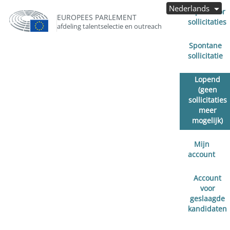
Nederlands
Open voor
EUROPEES PARLEMENT
sollicitaties
afdeling talentselectie en outreach
Spontane
sollicitatie
Lopend
(geen
sollicitaties
meer
mogelijk)
Mijn
account
Account
voor
geslaagde
kandidaten