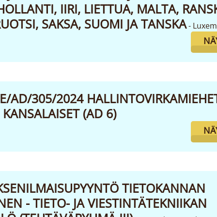
OLLANTI, IIRI, LIETTUA, MALTA, RANS
UOTSI, SAKSA, SUOMI JA TANSKA
- Luxe
NÄ
PE/AD/305/2024 HALLINTOVIRKAMIEHE
KANSALAISET (AD 6)
NÄ
KSENILMAISUPYYNTÖ TIETOKANNAN
EN - TIETO- JA VIESTINTÄTEKNIIKAN