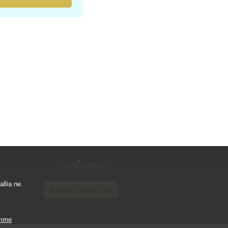
Ota yhteyttä
llia ne.
AJANKOHTAISTA
ömme