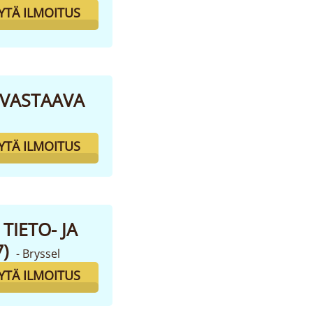
YTÄ ILMOITUS
A VASTAAVA
YTÄ ILMOITUS
TIETO- JA
7)
- Bryssel
YTÄ ILMOITUS