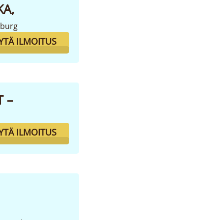
KA,
mburg
YTÄ ILMOITUS
T –
YTÄ ILMOITUS