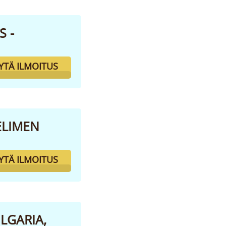
S -
YTÄ ILMOITUS
ELIMEN
YTÄ ILMOITUS
LGARIA,