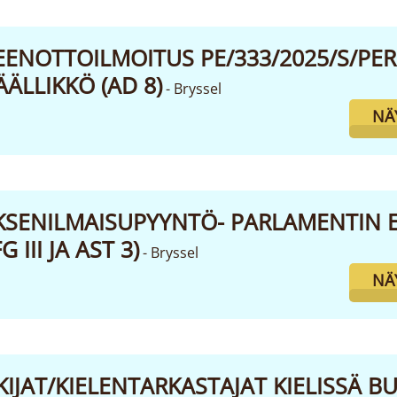
ENOTTOILMOITUS PE/333/2025/S/PER
ÄLLIKKÖ (AD 8)
- Bryssel
NÄ
KSENILMAISUPYYNTÖ- PARLAMENTIN 
 III JA AST 3)
- Bryssel
NÄ
IJAT/KIELENTARKASTAJAT KIELISSÄ BU