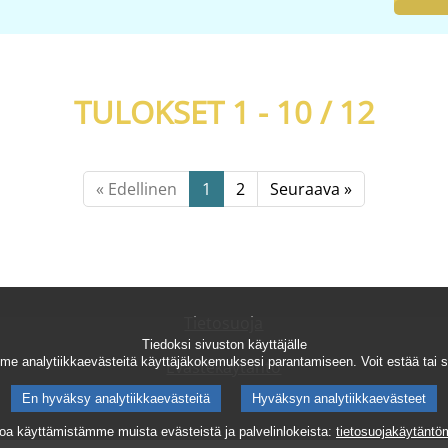
TULOKSET 1 - 10 /
12
« Edellinen
1
2
Seuraava »
Tietosuoja
Tiedoksi sivuston käyttäjälle
e analytiikkaevästeitä käyttäjäkokemuksesi parantamiseen. Voit estää tai sa
Evästekäytäntö
En hyväksy analytiikkaevästeitä
Hyväksyn analytiikkaevästeet
toa käyttämistämme muista evästeistä ja palvelinlokeista:
tietosuojakäytänt