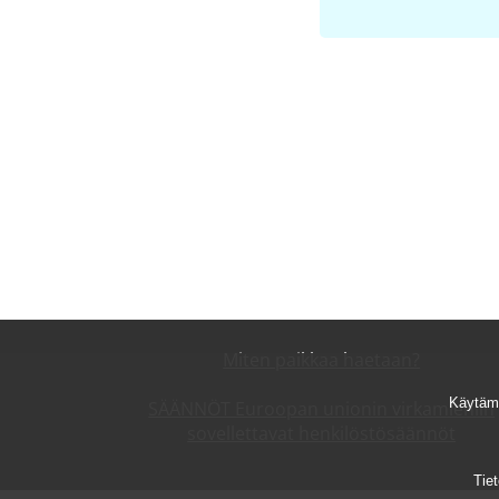
Miten paikkaa haetaan?
Käytämm
SÄÄNNÖT Euroopan unionin virkamiehiin
sovellettavat henkilöstösäännöt
Tie