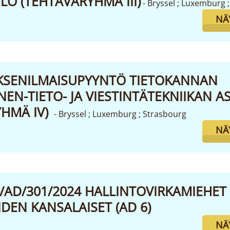
LÖ (TEHTÄVÄRYHMÄ III)
- Bryssel ; Luxemburg 
NÄ
KSENILMAISUPYYNTÖ TIETOKANNAN
EN-TIETO- JA VIESTINTÄTEKNIIKAN A
YHMÄ IV)
- Bryssel ; Luxemburg ; Strasbourg
NÄ
E/AD/301/2024 HALLINTOVIRKAMIEHET 
EN KANSALAISET (AD 6)
NÄ