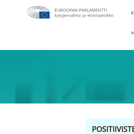
EUROOPAN PARLAMENTTI
K
kykyjenvalinta- ja -etsintäyksikkö
v
POSITIIVIS