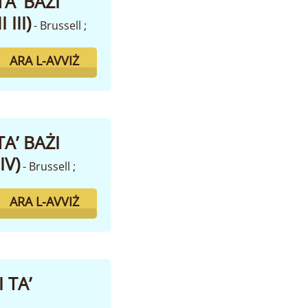
A’ BAŻI
III)
- Brussell ;
ARA L-AVVIŻ
A’ BAŻI
IV)
- Brussell ;
ARA L-AVVIŻ
 TA’