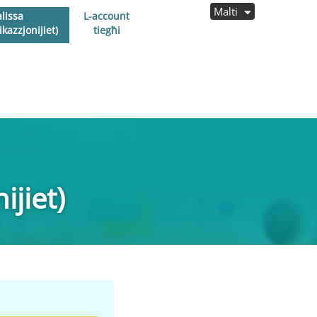
Malti
lissa
L-account
kazzjonijiet)
tiegħi
ijiet)