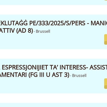
REKLUTAĠĠ PE/333/2025/S/PERS - MAN
TTIV (AD 8)
- Brussell
ESPRESSJONIJIET TA’ INTERESS- ASSIST
ENTARI (FG III U AST 3)
- Brussell