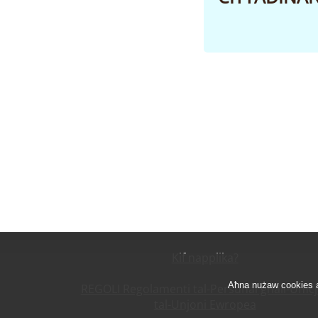
Kif napplika?
Aħna nużaw cookies ana
REGOLI Regolamenti tal-Persunal għall-Uffiċj
tal-Unjoni Ewropea