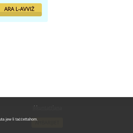
ARA L-AVVIŻ
Ikkuntattjana
uta jew li taċċettahom.
AĦBARIJIET