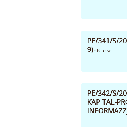
PE/341/S/2
9)
- Brussell
PE/342/S/
KAP TAL-PR
INFORMAZZJ