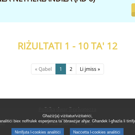
RIŻULTATI 1 - 10 TA'
12
« Qabel
1
2
Li jmiss »
Politika dwar il-privatezza
Għażiż(a) viżitatur/viżitatriċi,
litiċi biex noffrulek esperjenza ta' bbrawżjar aħjar. Għandek l-għażla li tirrifj
ali
Politika dwar il-cookies
Nirrifjuta l-cookies analitiċi
Naċċetta l-cookies analitiċi