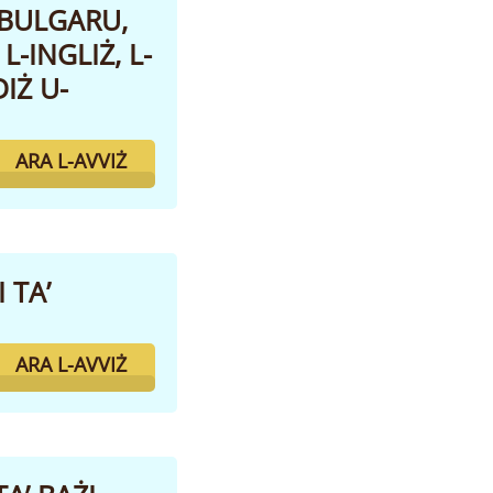
-BULGARU,
L-INGLIŻ, L-
DIŻ U-
ARA L-AVVIŻ
 TA’
ARA L-AVVIŻ