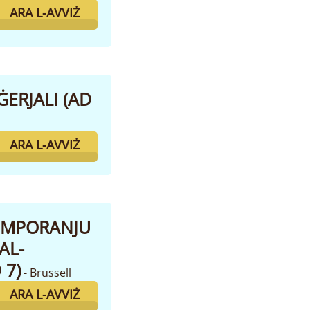
ARA L-AVVIŻ
ERJALI (AD
ARA L-AVVIŻ
TEMPORANJU
AL-
 7)
- Brussell
ARA L-AVVIŻ