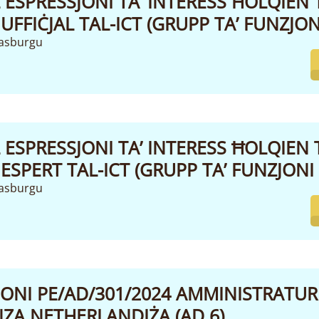
 ESPRESSJONI TA’ INTERESS ĦOLQIEN T
UFFIĊJAL TAL-ICT (GRUPP TA’ FUNZJONI 
rasburgu
 ESPRESSJONI TA’ INTERESS ĦOLQIEN T
ESPERT TAL-ICT (GRUPP TA’ FUNZJONI 
rasburgu
ONI PE/AD/301/2024 AMMINISTRATURI
ZA NETHERLANDIŻA (AD 6)