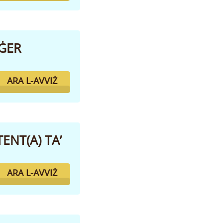
IĠER
ARA L-AVVIŻ
ENT(A) TA’
ARA L-AVVIŻ