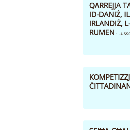
QARREJJA T
ID-DANIŻ, I
IRLANDIŻ, L
RUMEN
- Lus
KOMPETIZZJ
ĊITTADINAN