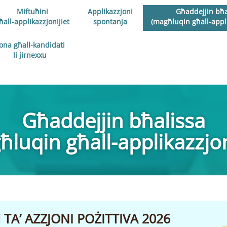
Miftuħini
Applikazzjoni
Għaddejjin bħa
ħall-applikazzjonijiet
spontanja
(magħluqin għall-appli
ona għall-kandidati
li jirnexxu
Għaddejjin bħalissa
luqin għall-applikazzjon
A’ AZZJONI POŻITTIVA 2026