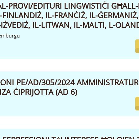
AL-PROVI/EDITURI LINGWISTIĊI GĦALL
L-FINLANDIŻ, IL-FRANĊIŻ, IL-ĠERMANIŻ, 
-IŻVEDIŻ, IL-LITWAN, IL-MALTI, L-OLAN
semburgu
ONI PE/AD/305/2024 AMMINISTRATURI
ZA ĊIPRIJOTTA (AD 6)