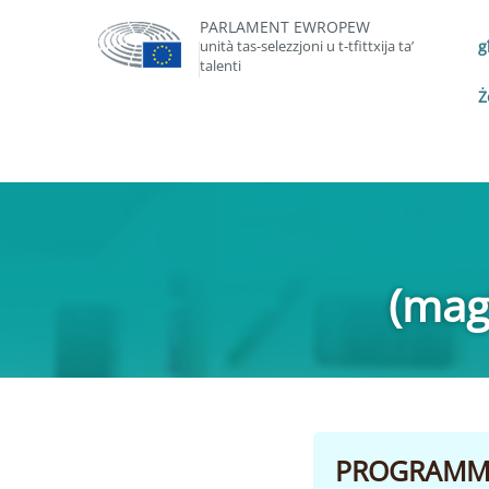
PARLAMENT EWROPEW
unità tas-selezzjoni u t-tfittxija ta’
g
talenti
Ż
(magħ
PROGRAMM T