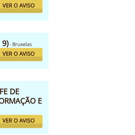
VER O AVISO
 9)
- Bruxelas
VER O AVISO
FE DE
FORMAÇÃO E
VER O AVISO