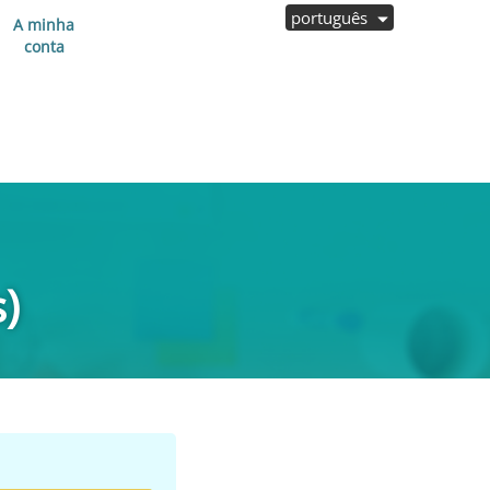
português
A minha
conta
)