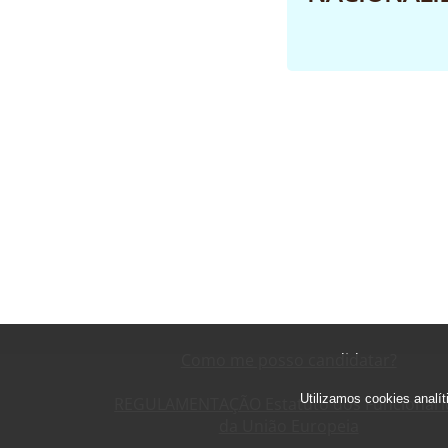
Como me posso candidatar?
Utilizamos cookies analí
REGULAMENTAÇÃO Estatuto dos Funcionári
da União Europeia