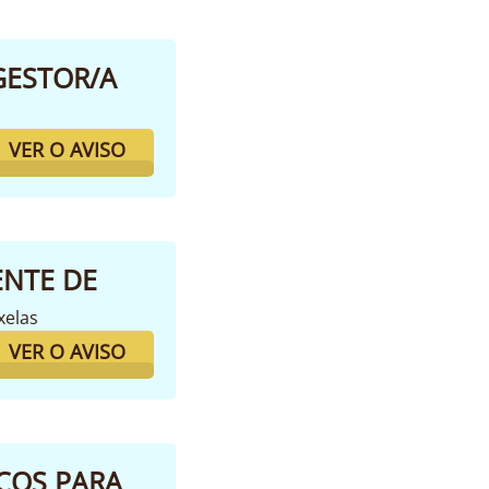
GESTOR/A
VER O AVISO
ENTE DE
xelas
VER O AVISO
ICOS PARA