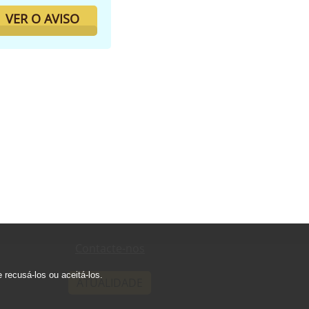
VER O AVISO
Contacte-nos
recusá-los ou aceitá-los.
ATUALIDADE