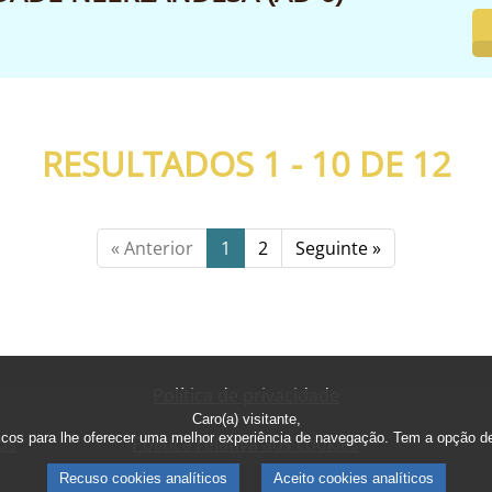
RESULTADOS 1 - 10 DE
12
« Anterior
1
2
Seguinte »
Política de privacidade
Caro(a) visitante,
ticos para lhe oferecer uma melhor experiência de navegação. Tem a opção de 
os
Política relativa aos cookies
Recuso cookies analíticos
Aceito cookies analíticos