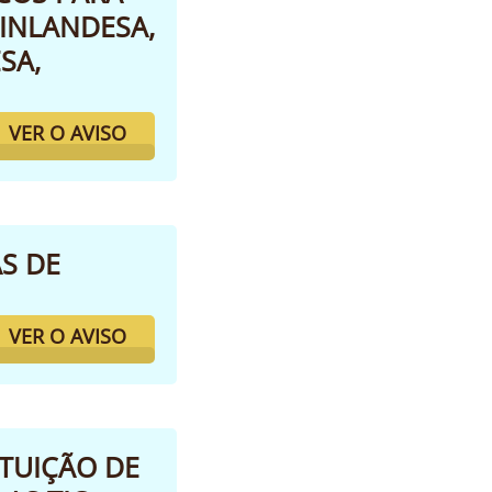
FINLANDESA,
SA,
VER O AVISO
S DE
VER O AVISO
ITUIÇÃO DE