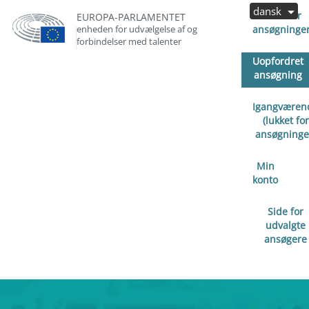
dansk
Åben for
EUROPA-PARLAMENTET
enheden for udvælgelse af og
ansøgninge
forbindelser med talenter
Uopfordret
ansøgning
Igangværen
(lukket for
ansøgninge
Min
konto
Side for
udvalgte
ansøgere