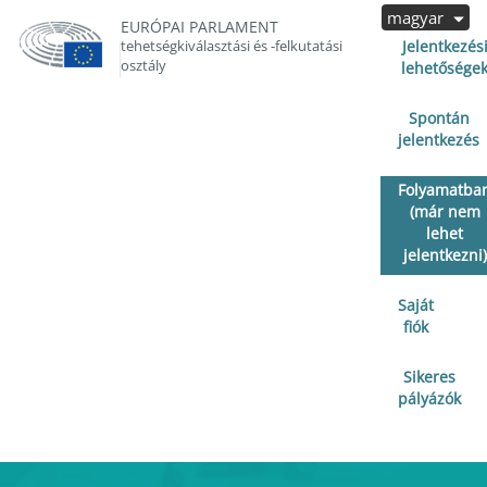
magyar
EURÓPAI PARLAMENT
tehetségkiválasztási és -felkutatási
Jelentkezés
osztály
lehetősége
Spontán
jelentkezés
Folyamatba
(már nem
lehet
jelentkezni)
Saját
fiók
Sikeres
pályázók