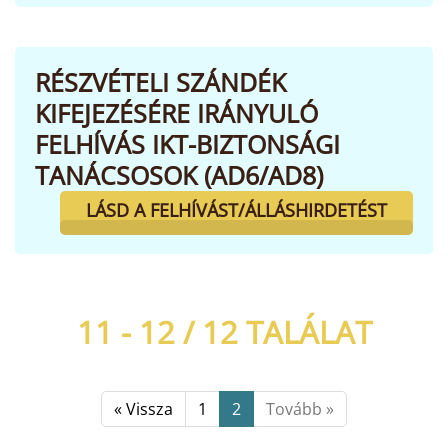
RÉSZVÉTELI SZÁNDÉK
KIFEJEZÉSÉRE IRÁNYULÓ
FELHÍVÁS IKT-BIZTONSÁGI
TANÁCSOSOK (AD6/AD8)
LÁSD A FELHÍVÁST/ÁLLÁSHIRDETÉST
11 - 12 /
12
TALÁLAT
« Vissza
1
2
Tovább »