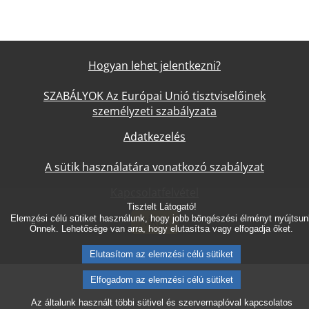
Hogyan lehet jelentkezni?
SZABÁLYOK Az Európai Unió tisztviselőinek
személyzeti szabályzata
Adatkezelés
A sütik használatára vonatkozó szabályzat
Kapcsolatfelvétel
Tisztelt Látogató!
Elemzési célú sütiket használunk, hogy jobb böngészési élményt nyújtsun
HÍREK
Önnek. Lehetősége van arra, hogy elutasítsa vagy elfogadja őket.
Elutasítom az elemzési célú sütiket
Elfogadom az elemzési célú sütiket
Az általunk használt többi sütivel és szervernaplóval kapcsolatos