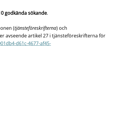
10 godkända sökande
.
ionen (
tjänsteföreskrifterna
) och
seende artikel 27 i tjänsteföreskrifterna för
001db4-d61c-4677-af45-