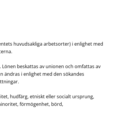
entets huvudsakliga arbetsorter) i enlighet med
terna.
 Lönen beskattas av unionen och omfattas av
 kan ändras i enlighet med den sökandes
ttningar.
t, hudfärg, etniskt eller socialt ursprung,
l minoritet, förmögenhet, börd,