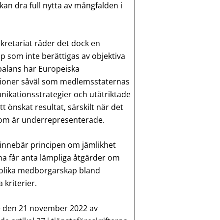
n dra full nytta av mångfalden i
kretariat råder det dock en
 som inte berättigas av objektiva
obalans har Europeiska
utioner såväl som medlemsstaternas
ikationsstrategier och utåtriktade
tt önskat resultat, särskilt när det
 som är underrepresenterade.
na innebär principen om jämlikhet
na får anta lämpliga åtgärder om
 olika medborgarskap bland
 kriterier.
e den 21 november 2022 av