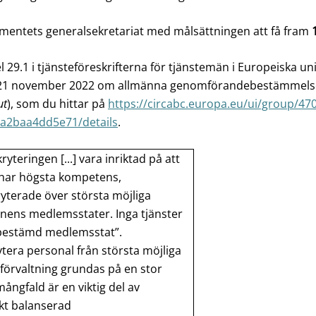
amentets generalsekretariat med målsättningen att få fram
l 29.1 i tjänsteföreskrifterna för tjänstemän i Europeiska un
21 november 2022 om allmänna genomförandebestämmelser av
ut
), som du hittar på
https://circabc.europa.eu/ui/group/47
-a2baa4dd5e71/details
.
kryteringen [...] vara inriktad på att
 har högsta kompetens,
yterade över största möjliga
onens medlemsstater.
Inga tjänster
 bestämd medlemsstat”.
ytera personal från största möjliga
 förvaltning grundas på en stor
ångfald är en viktig del av
skt balanserad