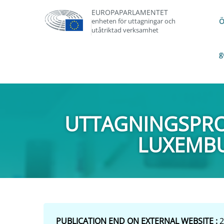
EUROPAPARLAMENTET
enheten för uttagningar och
Ö
utåtriktad verksamhet
g
UTTAGNINGSPRO
LUXEMBU
PUBLICATION END ON EXTERNAL WEBSITE :
2