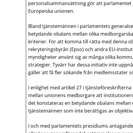
personalsammansättning gör att parlamentet ka
Europeiska unionen.
Bland tjänstemännen i parlamentets generalse
betydande obalans mellan olika medborgarskap
kriterier. För att komma till rätta med denna 
rekryteringsbyrån (Epso) och andra EU-instit
myndigheter använt sig av många olika kommun
strategier. Tyvärr har dessa initiativ inte uppnå
gäller att få fler sökande från medlemsstater
I enlighet med artikel 27 i tjänsteföreskrifter
mellan unionens medborgare att institutioner
det konstateras en betydande obalans mellan
tjänstemännen som inte berättigas av objektiva
I och med parlamentets presidiums antagand