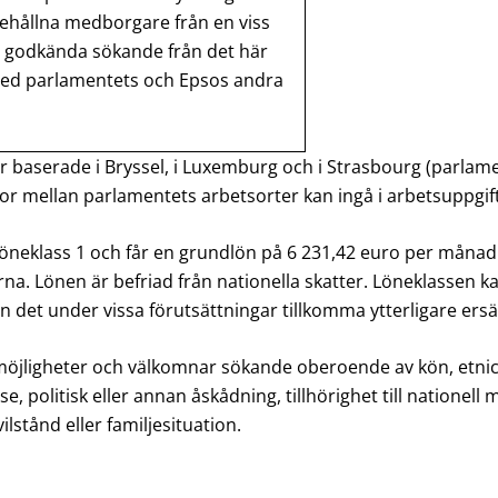
behållna medborgare från en viss
 godkända sökande från det här
med parlamentets och Epsos andra
är baserade i Bryssel, i Luxemburg och i Strasbourg (parlam
or mellan parlamentets arbetsorter kan ingå i arbetsuppgif
löneklass 1 och får en grundlön på
6 231,42
euro per månad.
erna. Lönen är befriad från nationella skatter. Löneklassen
 det under vissa förutsättningar tillkomma ytterligare ersä
möjligheter och välkomnar sökande oberoende av kön, etnicite
se, politisk eller annan åskådning, tillhörighet till nationel
ilstånd eller familjesituation.