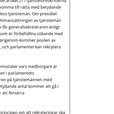
rtikel 27 i tjänsteföreskrifterna
t komma till rätta med betydande
ess tjänstemän. Om presidiet
 sammansättningen av tjänstemän
 får generalsekreteraren enligt
som är förbehållna sökande med
Därigenom kommer poolen av
, och parlamentet kan rekrytera
emsstater vars medborgare är
en i parlamentets
turen på tjänstemännen med
tydande antal kommer att gå i
 att förvärra
r principen om att rekryteringar ska