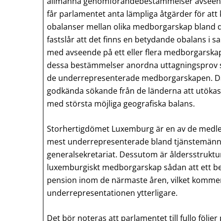
allmänna genomförandebestämmelser avseende a
får parlamentet anta lämpliga åtgärder för at
obalanser mellan olika medborgarskap bland d
fastslår att det finns en betydande obalans i
med avseende på ett eller flera medborgarskap
dessa bestämmelser anordna uttagningsprov 
de underrepresenterade medborgarskapen. 
godkända sökande från de länderna att utökas
med största möjliga geografiska balans.
Storhertigdömet Luxemburg är en av de medl
mest underrepresenterade bland tjänstemänn
generalsekretariat. Dessutom är åldersstruk
luxemburgiskt medborgarskap sådan att ett be
pension inom de närmaste åren, vilket kommer
underrepresentationen ytterligare.
Det bör noteras att parlamentet till fullo följe