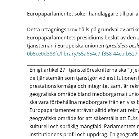
Europaparlamentet söker handläggare till parl
Detta uttagningsprov hålls på grundval av artike
Europaparlamentets presidiums beslut av den 
tjänstemän i Europeiska unionen (
presidiets besl
0b5ce0d388fc/library/55a654c7-f358-44cb-b527
Enligt artikel 27 i tjänsteföreskrifterna ska ”[r]e
de tjänstemän som tjänstgör vid institutionen
prestationsförmåga och integritet samt är rekr
geografiska område bland medborgarna i uni
ska vara förbehållna medborgare från en viss
Europaparlamentet strävar alltid efter att rekr
geografiska område för att säkerställa att EU:s
kulturell och språklig mångfald. Parlamentets m
institutionens profil och uppdrag. En geografi