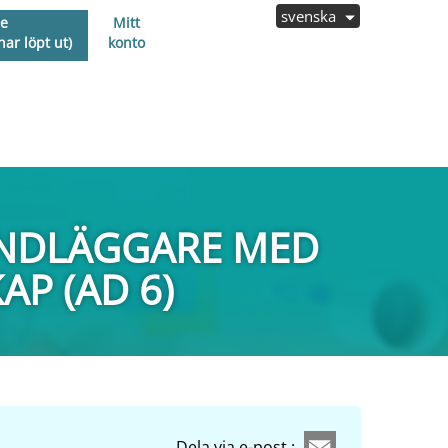
svenska
e
Mitt
ar löpt ut)
konto
ANDLÄGGARE MED
P (AD 6)
Dela via e-post :