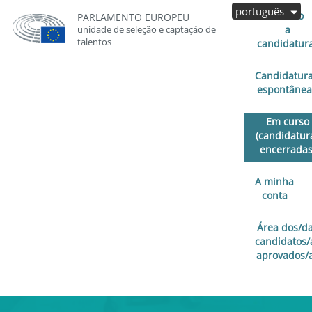
português
Aberto
PARLAMENTO EUROPEU
unidade de seleção e captação de
a
talentos
candidatur
Candidatur
espontânea
Em curso
(candidatur
encerradas
A minha
conta
Área dos/d
candidatos/
aprovados/