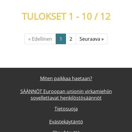
TULOKSET 1 - 10 /
12
« Edellinen
1
2
Seuraava »
Miten paikkaa haetaan?
SÄÄNNÖT Euroopan unionin virkamiehiin
sovellettavat henkilöstösäännöt
Tietosuoja
Evästekäytäntö