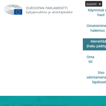
suomi
EUROOPAN PARLAMENTTI
Käynnissä o
kykyjenvalinta- ja -etsintäyksikkö
haut
Omatoimin
hakemus
Meneillä
(haku päätty
Oma
tili
Sivu
valintamene
läpäissei