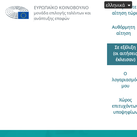
ελληνικά
Υποβάλετε
ΕΥΡΩΠΑΪΚΌ ΚΟΙΝΟΒΟΎΛΙΟ
μονάδα επιλογής ταλέντων και
αίτηση τώρ
ανάπτυξης επαφών
Αυθόρμητη
αίτηση
Σε εξέλιξη
(οι αιτήσει
έκλεισαν)
Ο
λογαριασμό
μου
Χώρος
επιτυχόντω
υποψηφίω