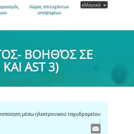
ελληνικά
αριασμός
Χώρος επιτυχόντων
μου
υποψηφίων
ΟΣ- ΒΟΗΘΌΣ ΣΕ
ΚΑΙ AST 3)
νοποίηση μέσω ηλεκτρονικού ταχυδρομείου
: