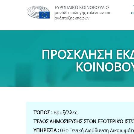
ΕΥΡΩΠΑΪΚΌ ΚΟΙΝΟΒΟΎΛΙΟ
μονάδα επιλογής ταλέντων και
α
ανάπτυξης επαφών
ΠΡΟΣΚΛΗΣΗ ΕΚ
ΚΟΙΝΟΒΟΥΛ
ΤΌΠΟΣ :
Βρυξέλλες
ΤΈΛΟΣ ΔΗΜΟΣΊΕΥΣΗΣ ΣΤΟΝ ΕΞΩΤΕΡΙΚΌ ΙΣΤ
ΥΠΗΡΕΣΊΑ :
03c-Γενική Διεύθυνση Δικαιωμά