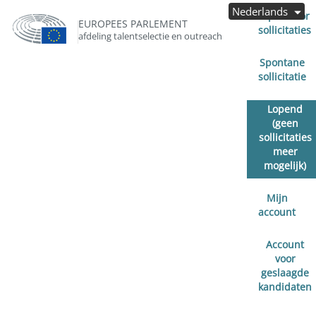
Nederlands
Open voor
EUROPEES PARLEMENT
sollicitaties
afdeling talentselectie en outreach
Spontane
sollicitatie
Lopend
(geen
sollicitaties
meer
mogelijk)
Mijn
account
Account
voor
geslaagde
kandidaten