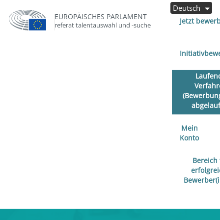
Deutsch
EUROPÄISCHES PARLAMENT
Jetzt bewer
referat talentauswahl und -suche
Initiativbe
Laufen
Verfah
(Bewerbung
abgelauf
Mein
Konto
Bereich 
erfolgre
Bewerber(