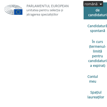
română
Cereri
PARLAMENTUL EUROPEAN
unitatea pentru selecția și
de
atragerea specialiștilor
candidaturi
Candidatur
spontană
În curs
(termenul-
limită
pentru
candidaturi
a expirat)
Contul
meu
Spațiul
laureaților