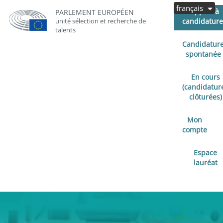
français
Appels à
PARLEMENT EUROPÉEN
unité sélection et recherche de
candidature
talents
Candidatur
spontanée
En cours
(candidatur
clôturées)
Mon
compte
Espace
lauréat