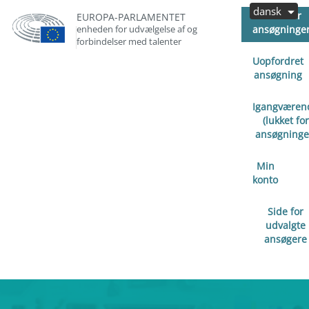
dansk
Åben for
EUROPA-PARLAMENTET
enheden for udvælgelse af og
ansøgninge
forbindelser med talenter
Uopfordret
ansøgning
Igangværen
(lukket for
ansøgninge
Min
konto
Side for
udvalgte
ansøgere