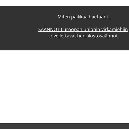
Miten paikkaa haetaan?
SÄÄNNÖT Euroopan unionin virkamiehiin
sovellettavat henkilöstösäännöt