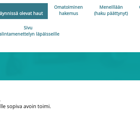
Omatoiminen
Meneillään
äynnissä olevat haut
hakemus
(haku päättynyt)
Sivu
alintamenettelyn läpäisseille
.
le sopiva avoin toimi.