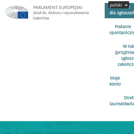
polski
Otwarte
PARLAMENT EUROPEJSKI
dział ds. doboru i wyszukiwania
dla zgłosze
talentów
Podanie
spontanicz
W to
(przyjmo
zgłosz
zakończ
Moje
konto
Stref
laureatów/l