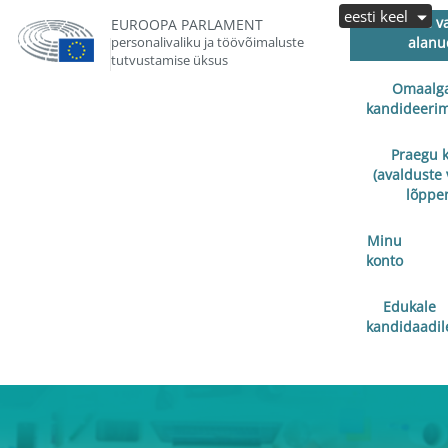
eesti keel
Avalduste v
EUROOPA PARLAMENT
personalivaliku ja töövõimaluste
alanu
tutvustamise üksus
Omaalga
kandideerim
Praegu 
(avalduste 
lõppe
Minu
konto
Edukale
kandidaadil