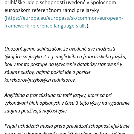
prihláške. Ide o schopnosti uvedené v Spoločnom
európskom referenčnom rámci pre jazyky
(
https://europa.eu/europass/sk/common-european-
framework-reference-language-skills
).
Upozorňujeme uchádzačov, že uvedené dve možnosti
týkajúce sa jazyka 2, t. j. anglického a francúzskeho jazyka,
boli v tomto postupe na vytvorenie databázy stanovené v
záujme služby, najmä pokiaľ ide o pozície
korektorov/jazykových redaktorov.
Angličtina a francúzština sú totiž jazyky, ktoré sa pri
vykonávaní úloh opísaných v časti 3 tejto výzvy na vyjadrenie
záujmu používajú najčastejšie.
Prijatí uchádzači musia preto preukázať schopnosť efektívne
pracovať a komunikovať v angličtine alebo vo francúzštine,