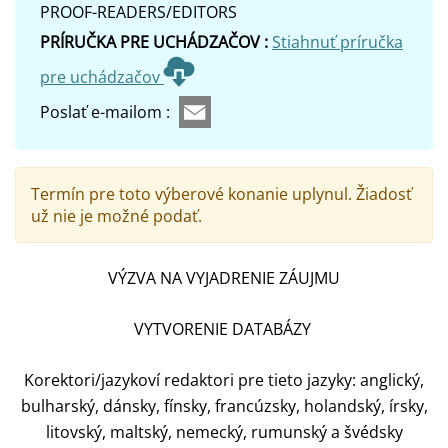
PROOF-READERS/EDITORS
PRÍRUČKA PRE UCHÁDZAČOV :
Stiahnuť príručka
pre uchádzačov
Poslať e-mailom :
Termín pre toto výberové konanie uplynul. Žiadosť
už nie je možné podať.
VÝZVA NA VYJADRENIE ZÁUJMU
VYTVORENIE DATABÁZY
Korektori/jazykoví redaktori pre tieto jazyky: anglický,
bulharský, dánsky, fínsky, francúzsky, holandský, írsky,
litovský, maltský, nemecký, rumunský a švédsky