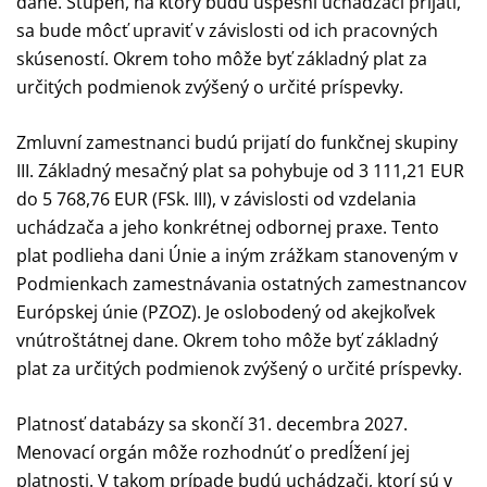
dane. Stupeň, na ktorý budú úspešní uchádzači prijatí,
sa bude môcť upraviť v závislosti od ich pracovných
skúseností. Okrem toho môže byť základný plat za
určitých podmienok zvýšený o určité príspevky.
Zmluvní zamestnanci budú prijatí do funkčnej skupiny
III. Základný mesačný plat sa pohybuje od 3 111,21 EUR
do 5 768,76 EUR (FSk. III), v závislosti od vzdelania
uchádzača a jeho konkrétnej odbornej praxe. Tento
plat podlieha dani Únie a iným zrážkam stanoveným v
Podmienkach zamestnávania ostatných zamestnancov
Európskej únie (PZOZ). Je oslobodený od akejkoľvek
vnútroštátnej dane. Okrem toho môže byť základný
plat za určitých podmienok zvýšený o určité príspevky.
Platnosť databázy sa skončí 31. decembra 2027.
Menovací orgán môže rozhodnúť o predĺžení jej
platnosti. V takom prípade budú uchádzači, ktorí sú v