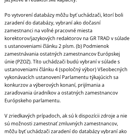
Po vytvorení databázy môžu byť uchádzači, ktorí boli
zaradení do databázy, vybraní ako dočasní
zamestnanci na voľné pracovné miesta
korektorov/jazykových redaktorov na GR TRAD v súlade
s ustanoveniami článku 2 písm. (b) Podmienok
zamestnávania ostatných zamestnancov Európskej
únie (PZOZ). Títo uchádzači budú vybraní v súlade s
ustanoveniami článku 4 (spoločný výbor) Všeobecných
vykonávacích ustanovení Parlamentu týkajúcich sa
konkurzov a výberových konaní, prijímania a
zaraďovania úradníkov a ostatných zamestnancov
Európskeho parlamentu.
V zriedkavých prípadoch, ak sú k dispozícii zdroje a nie
sú možnosti zamestnať zmluvných zamestnancov,
môžu byť uchádzači zaradení do databázy vybraní ako