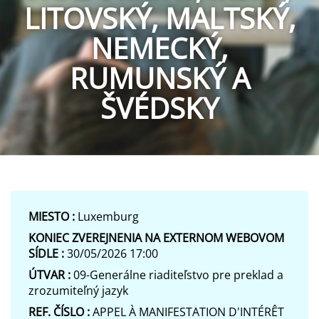
LITOVSKÝ, MALTSKÝ,
NEMECKÝ,
RUMUNSKÝ A
ŠVÉDSKY
MIESTO :
Luxemburg
KONIEC ZVEREJNENIA NA EXTERNOM WEBOVOM
SÍDLE :
30/05/2026 17:00
ÚTVAR :
09-Generálne riaditeľstvo pre preklad a
zrozumiteľný jazyk
REF. ČÍSLO :
APPEL À MANIFESTATION D'INTÉRÊT