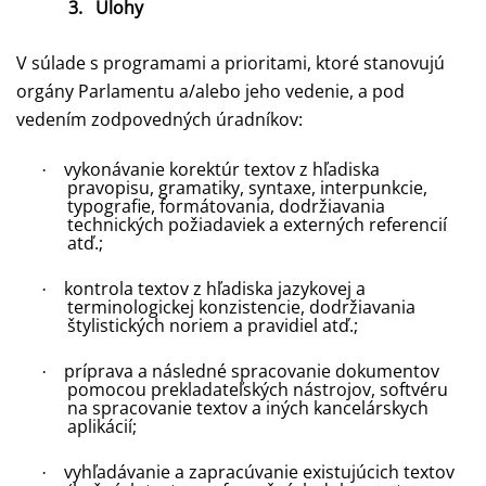
3.
Úlohy
V súlade s programami a prioritami, ktoré stanovujú
orgány Parlamentu a/alebo jeho vedenie, a pod
vedením zodpovedných úradníkov:
vykonávanie korektúr textov z hľadiska
·
pravopisu, gramatiky, syntaxe, interpunkcie,
typografie, formátovania, dodržiavania
technických požiadaviek a externých referencií
atď.
;
kontrola textov z hľadiska jazykovej a
·
terminologickej konzistencie, dodržiavania
štylistických noriem a pravidiel atď.
;
príprava a následné spracovanie dokumentov
·
pomocou prekladateľských nástrojov, softvéru
na spracovanie textov a iných kancelárskych
aplikácií
;
vyhľadávanie a zapracúvanie existujúcich textov
·