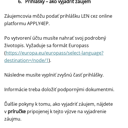
6.
Prihlášky – ako vyjadriť záujem
Záujemcovia môžu podať prihlášku LEN cez online
platformu APPLY4EP.
Po vytvorení účtu musíte nahrať svoj podrobný
životopis.
Vyžaduje sa formát Europass
(
https://europa.eu/europass/select-language?
destination=/node/1
).
Následne musíte vyplniť zvyšnú časť prihlášky.
Informácie treba doložiť podpornými dokumentmi.
Ďalšie pokyny k tomu, ako vyjadriť záujem, nájdete
v
príručke
pripojenej k tejto výzve na vyjadrenie
záujmu.