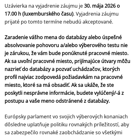
Uzávierka na vyjadrenie záujmu je
30. mája 2026 o
17.00 h (luxemburského času)
. Vyjadrenia záujmu
prijaté po tomto termíne nebudú akceptované.
Zaradenie vášho mena do databázy alebo úspešné
absolvovanie pohovoru a/alebo výberového testu nie
je zárukou, že vám bude ponúknuté pracovné miesto.
Ak sa uvoľní pracovné miesto, prijímajúce útvary môžu
nazrieť do databázy a pozvať uchádzačov, ktorých
profil najviac zodpovedá požiadavkám na pracovné
miesto, ktoré sa má obsadiť. Ak sa ukáže, že ste
poskytli nesprávne informácie, budete vylúčený/-á z
postupu a vaše meno odstránené z databázy.
Európsky parlament vo svojich výberových konaniach
dôsledne uplatňuje politiku rovnakých príležitostí, aby
sa zabezpečilo rovnaké zaobchádzanie so všetkými