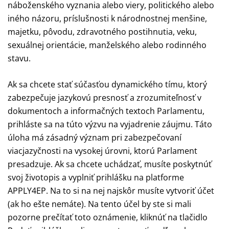
náboženského vyznania alebo viery, politického alebo
iného názoru, príslušnosti k národnostnej menšine,
majetku, pôvodu, zdravotného postihnutia, veku,
sexuálnej orientácie, manželského alebo rodinného
stavu.
Ak sa chcete stať súčasťou dynamického tímu, ktorý
zabezpečuje jazykovú presnosť a zrozumiteľnosť v
dokumentoch a informačných textoch Parlamentu,
prihláste sa na túto výzvu na vyjadrenie záujmu. Táto
úloha má zásadný význam pri zabezpečovaní
viacjazyčnosti na vysokej úrovni, ktorú Parlament
presadzuje. Ak sa chcete uchádzať, musíte poskytnúť
svoj životopis a vyplniť prihlášku na platforme
APPLY4EP. Na to si na nej najskôr musíte vytvoriť účet
(ak ho ešte nemáte). Na tento účel by ste si mali
pozorne prečítať toto oznámenie, kliknúť na tlačidlo