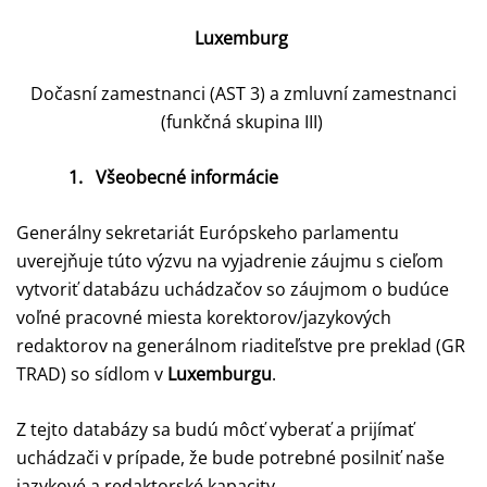
Luxemburg
Dočasní zamestnanci (AST 3) a zmluvní zamestnanci
(funkčná skupina III)
1.
Všeobecné informácie
Generálny sekretariát Európskeho parlamentu
uverejňuje túto výzvu na vyjadrenie záujmu s cieľom
vytvoriť databázu uchádzačov so záujmom o budúce
voľné pracovné miesta korektorov/jazykových
redaktorov na generálnom riaditeľstve pre preklad (GR
TRAD) so sídlom v
Luxemburgu
.
Z tejto databázy sa budú môcť vyberať a prijímať
uchádzači v prípade, že bude potrebné posilniť naše
jazykové a redaktorské kapacity.