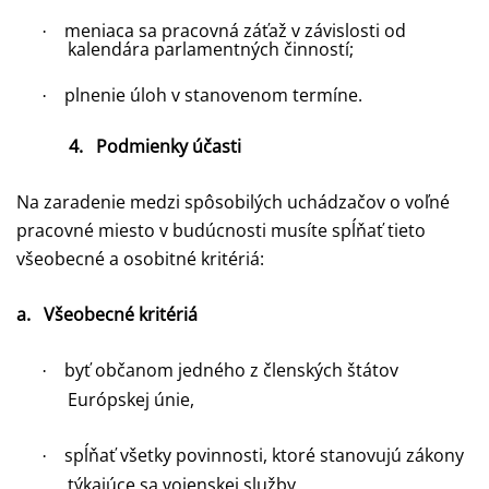
meniaca sa pracovná záťaž v závislosti od
·
kalendára parlamentných činností;
plnenie úloh v stanovenom termíne.
·
4.
Podmienky účasti
Na zaradenie medzi spôsobilých uchádzačov o voľné
pracovné miesto v budúcnosti musíte spĺňať tieto
všeobecné a osobitné kritériá:
a.
Všeobecné kritériá
byť občanom jedného z členských štátov
·
Európskej únie,
spĺňať všetky povinnosti, ktoré stanovujú zákony
·
týkajúce sa vojenskej služby,