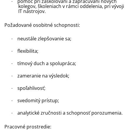
pomoc pri zaškoľovaní a zapracúvaní nových
·
kolegov, školeniach v rámci oddelenia, pri vývoji
IT nástrojov
.
Požadované osobitné schopnosti:
neustále zlepšovanie sa;
·
flexibilita;
·
tímový duch a spolupráca;
·
zameranie na výsledok;
·
spoľahlivosť;
·
svedomitý prístup;
·
analytické zručnosti a schopnosť porozumenia.
·
Pracovné prostredie: