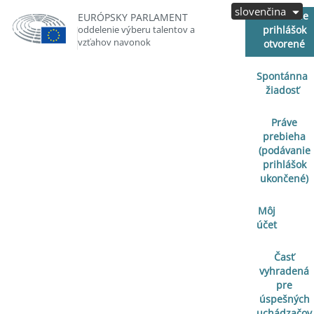
slovenčina
Podávanie
EURÓPSKY PARLAMENT
oddelenie výberu talentov a
prihlášok
vzťahov navonok
otvorené
Spontánna
žiadosť
Práve
prebieha
(podávanie
prihlášok
ukončené)
Môj
účet
Časť
vyhradená
pre
úspešných
uchádzačov