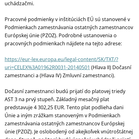
uchádzačmi.
Pracovné podmienky v inštitúciách EÚ sú stanovené v
Podmienkach zamestnávania ostatných zamestnancov
Európskej únie (PZOZ). Podrobné ustanovenia o
pracovných podmienkach nájdete na tejto adrese:
https://eur-lex.europa.eu/legal-content/SK/TXT/?
uri=CELEX%3A01962R0031-20140501
(Hlava II) Dočasní
zamestnanci a (Hlava IV) Zmluvní zamestnanci).
Dočasní zamestnanci budú prijatí do platovej triedy
AST 3 na prvý stupeň. Základný mesačný plat
predstavuje 4 302,25 EUR. Tento plat podlieha dani
Únie a iným zrážkam stanoveným v Podmienkach
zamestnávania ostatných zamestnancov Európskej
únie (PZOZ). Je oslobodený od akejkoľvek vnútroštátnej