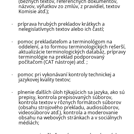
(bežných textov, referenčných dokumentov,
názvov, výňatkov zo zmlúv, z pravidiel, textov
Komisie atď.)
;
príprava hrubých prekladov krátkych a
·
nelegislatívnych textov alebo ich častí
;
pomoc prekladateľom a terminológom na
·
oddelení, a to formou terminologických rešerší,
aktualizácie terminologických databáz, prípravy
terminológie na preklad podporovaný
počítačom (CAT nástroje) atď.
;
pomoc pri vykonávaní kontroly technickej a
·
jazykovej kvality textov;
plnenie ďalších úloh týkajúcich sa jazyka, ako sú
·
prepisy, kontrola prepisovaných súborov,
kontrola textov v rôznych formátoch súborov
(obsahu strojového prekladu, audiosúborov,
videosúborov atď.), kontrola a moderovanie
obsahu na webových stránkach a v sociálnych
médiách;