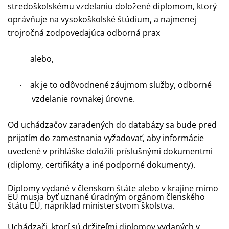
stredoškolskému vzdelaniu doložené diplomom, ktorý
oprávňuje na vysokoškolské štúdium, a najmenej
trojročná zodpovedajúca odborná prax
alebo,
ak je to odôvodnené záujmom služby, odborné
·
vzdelanie rovnakej úrovne.
Od uchádzačov zaradených do databázy sa bude pred
prijatím do zamestnania vyžadovať, aby informácie
uvedené v prihláške doložili príslušnými dokumentmi
(diplomy, certifikáty a iné podporné dokumenty).
Diplomy vydané v členskom štáte alebo v krajine mimo
EÚ musia byť uznané úradným orgánom členského
štátu EÚ, napríklad ministerstvom školstva.
Uchádzači, ktorí sú držiteľmi diplomov vydaných v