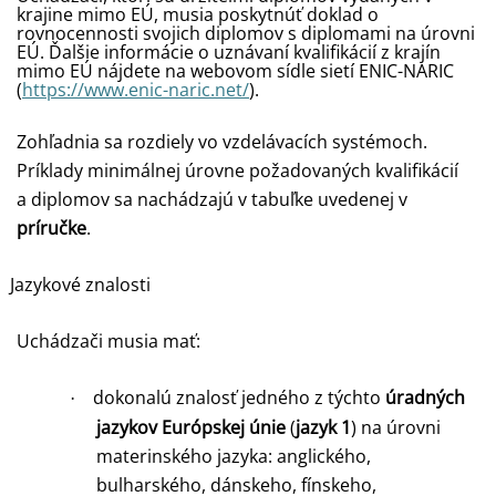
krajine mimo EÚ, musia poskytnúť doklad o
rovnocennosti svojich diplomov s diplomami na úrovni
EÚ. Ďalšie informácie o uznávaní kvalifikácií z krajín
mimo EÚ nájdete na webovom sídle sietí ENIC-NARIC
(
https://www.enic-naric.net/
).
Zohľadnia sa rozdiely vo vzdelávacích systémoch.
Príklady minimálnej úrovne požadovaných kvalifikácií
a diplomov sa nachádzajú v tabuľke uvedenej v
príručke
.
Jazykové znalosti
Uchádzači musia mať:
dokonalú znalosť jedného z týchto
úradných
·
jazykov Európskej únie
(
jazyk 1
) na úrovni
materinského jazyka: anglického,
bulharského, dánskeho, fínskeho,