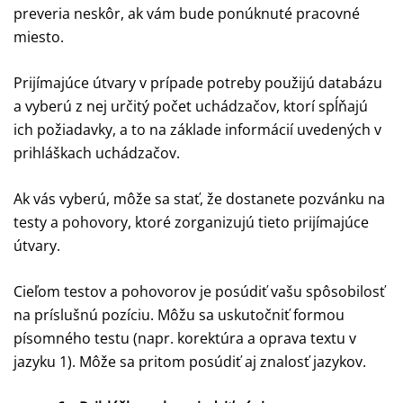
preveria neskôr, ak vám bude ponúknuté pracovné
miesto.
Prijímajúce útvary v prípade potreby použijú databázu
a vyberú z nej určitý počet uchádzačov, ktorí spĺňajú
ich požiadavky, a to na základe informácií uvedených v
prihláškach uchádzačov.
Ak vás vyberú, môže sa stať, že dostanete pozvánku na
testy a pohovory, ktoré zorganizujú tieto prijímajúce
útvary.
Cieľom testov a pohovorov je posúdiť vašu spôsobilosť
na príslušnú pozíciu. Môžu sa uskutočniť formou
písomného testu (napr. korektúra a oprava textu v
jazyku 1). Môže sa pritom posúdiť aj znalosť jazykov.