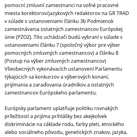
pomocní zmluvní zamestnanci na voľné pracovné
miesta korektorov/jazykových redaktorov na GR TRAD
v súlade s ustanoveniami článku 3b Podmienok
zamestnávania ostatných zamestnancov Európskej
únie (PZOZ). Títo uchádzači budú vybraní v súlade s
ustanoveniami článku 7 (spoločný výbor pre výber
pomocných zmluvných zamestnancov) a článku 8
(Postup na výber zmluvných zamestnancov)
Všeobecných vykonávacích ustanovení Parlamentu
týkajúcich sa konkurzov a výberových konaní,
prijímania a zaraďovania úradníkov a ostatných
zamestnancov Európskeho parlamentu.
Európsky parlament uplatňuje politiku rovnakých
príležitostí a prijíma prihlášky bez akejkoľvek
diskriminácie na základe rodu, farby pleti, etnického
alebo sociálneho pôvodu, genetických znakov, jazyka,