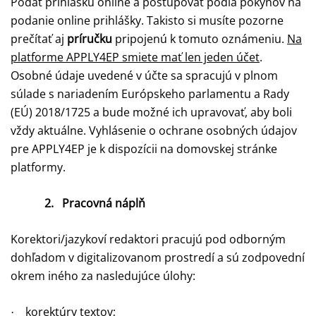
Podať prihlášku online a postupovať podľa pokynov na
podanie online prihlášky. Takisto si musíte pozorne
prečítať aj
príručku
pripojenú k tomuto oznámeniu.
Na
platforme APPLY4EP smiete mať len jeden účet
.
Osobné údaje uvedené v účte sa spracujú v plnom
súlade s nariadením Európskeho parlamentu a Rady
(EÚ) 2018/1725 a bude možné ich upravovať, aby boli
vždy aktuálne. Vyhlásenie o ochrane osobných údajov
pre APPLY4EP je k dispozícii na domovskej stránke
platformy.
2.
Pracovná náplň
Korektori/jazykoví redaktori pracujú pod odborným
dohľadom v digitalizovanom prostredí a sú zodpovední
okrem iného za nasledujúce úlohy:
korektúry textov;
·