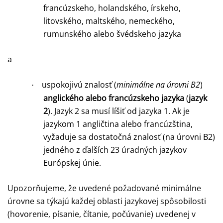
francúzskeho, holandského, írskeho,
litovského, maltského, nemeckého,
rumunského alebo švédskeho jazyka
a
uspokojivú znalosť (
minimálne na úrovni B2
)
·
anglického alebo francúzskeho jazyka
(
jazyk
2
). Jazyk 2 sa musí líšiť od jazyka 1. Ak je
jazykom 1 angličtina alebo francúzština,
vyžaduje sa dostatočná znalosť (na úrovni B2)
jedného z ďalších 23 úradných jazykov
Európskej únie.
Upozorňujeme, že uvedené požadované minimálne
úrovne sa týkajú každej oblasti jazykovej spôsobilosti
(hovorenie, písanie, čítanie, počúvanie) uvedenej v